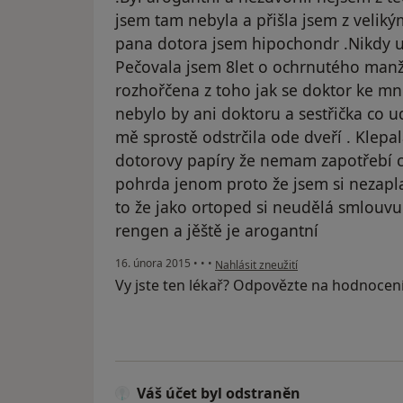
jsem tam nebyla a přišla jsem z velik
pana dotora jsem hipochondr .Nikdy 
Pečovala jsem 8let o ochrnutého man
rozhořčena z toho jak se doktor ke m
nebylo by ani doktoru a sestřička co ud
mě sprostě odstrčila ode dveří . Klepa
dotorovy papíry že nemam zapotřebí c
pohrda jenom proto že jsem si nezapl
to že jako ortoped si neudělá smlouvu 
rengen a jěště je arogantní
podle názoru uživatele Váš účet byl o
16. února 2015
•
•
•
Nahlásit zneužití
Vy jste ten lékař? Odpovězte na hodnocen
Váš účet byl odstraněn