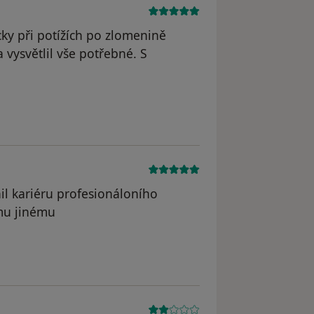
cky při potížích po zlomenině
a vysvětlil vše potřebné. S
ana
il kariéru profesionáloního
mu jinému