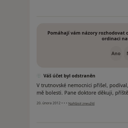
Pomáhají vám názory rozhodovat o 
ordinaci na
Ano
Váš účet byl odstraněn
V trutnovské nemocnici přišel, podíval
mě bolesti. Pane doktore děkuji, příšt
podle názoru uživatele Váš účet byl o
20. února 2012
•
•
•
Nahlásit zneužití