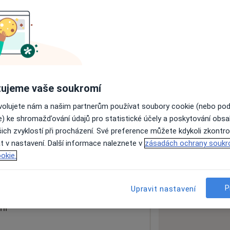
ách nejsou k dispozici
ádné informace o svých službách.
ujeme vaše soukromí
ovolujete nám a našim partnerům používat soubory cookie (nebo po
e) ke shromažďování údajů pro statistické účely a poskytování obs
ich zvyklostí při procházení. Své preference můžete kdykoli zkontro
t v nastavení. Další informace naleznete v
zásadách ochrany soukr
okie.
 mapu
 otevře v nové záložce
P
Upravit nastavení
ní