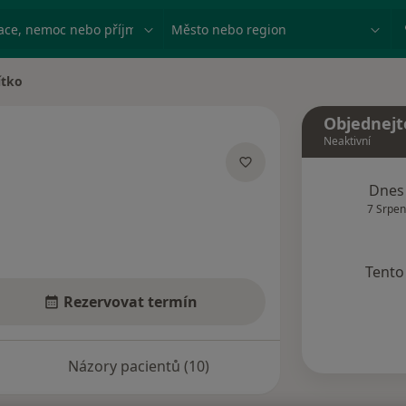
ace, nemoc nebo příjmení
Město nebo region
ítko
a
Objednejt
Neaktivní
zacích
Dnes
7 Srpen
Tento 
Rezervovat termín
Názory pacientů (10)