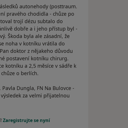
 následků autonehody (posttraum.
ení pravého chodidla - chůze po
toval trojí dézu subtalo do
livě dobře a i jeho přístup byl -
vý. Škoda byla ale zásadní, že
e noha v kotníku vrátila do
. Pan doktor z nějakeho důvodu
é postavení kotníku chirurg.
 kotníku a 2,5 měsíce v sádře k
 chůze o berlích.
. Pavla Dungla, FN Na Bulovce -
, výsledek za velmi přijatelnou
odstraněn
í!
Zaregistrujte se nyní