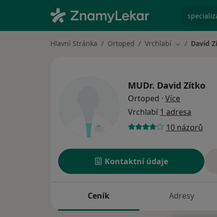
specializ
Hlavní Stránka
Ortoped
Vrchlabí
David Z
Změna měst
MUDr.
David Zítko
o speciali
Ortoped
·
Více
Vrchlabí
1 adresa
10 názorů
Kontaktní údaje
Ceník
Adresy