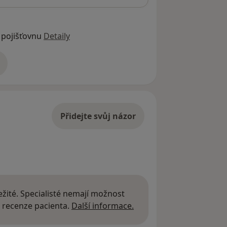
 pojišťovnu
Detaily
adrese
Přidejte svůj názor
žité. Specialisté nemají možnost
Další informace o názor
 recenze pacienta.
Další informace.