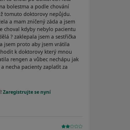
ýma bolestma a podle chování
už tomuto doktorovy nepůjdu.
žela a mam zničený záda a jsem
ne choval kdyby nebylo pacientu
ělá ? zaklepala jsem a sestřička
la jsem proto aby jsem vrátila
hodit k doktorovy který mnou
atila rengen a vůbec nechápu jak
a necha pacienty zaplaťit za
dstraněn
í!
Zaregistrujte se nyní