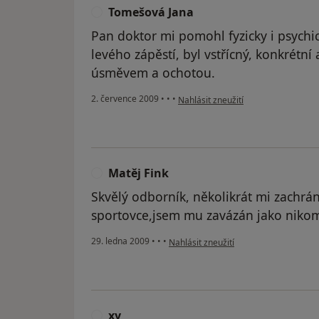
Tomešová Jana
T
Pan doktor mi pomohl fyzicky i psychi
levého zápěstí, byl vstřícný, konkrétní 
úsměvem a ochotou.
podle názoru uživatele Tomešová J
2. července 2009
•
•
•
Nahlásit zneužití
Matěj Fink
M
Skvělý odborník, několikrát mi zachrán
sportovce,jsem mu zavázán jako niko
podle názoru uživatele Matěj Fink
29. ledna 2009
•
•
•
Nahlásit zneužití
xy
X