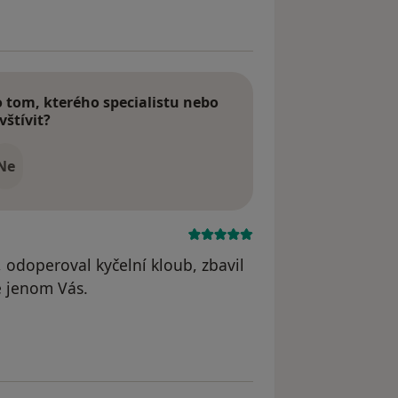
tom, kterého specialistu nebo
vštívit?
Ne
, odoperoval kyčelní kloub, zbavil
ě jenom Vás.
dstraněn