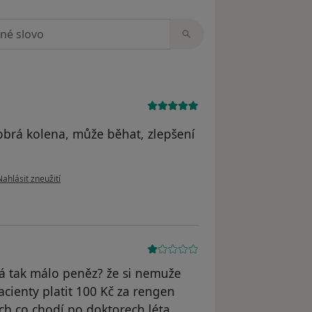
zorech
brá kolena, může běhat, zlepšení
odle názoru uživatele M.Klimova
Nahlásit zneužití
 tak málo peněz? že si nemuže
cienty platit 100 Kč za rengen
ěch co chodí po doktorech léta