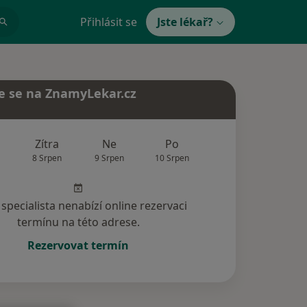
Přihlásit se
Jste lékař?
e se na ZnamyLekar.cz
Zítra
Ne
Po
Út
St
8 Srpen
9 Srpen
10 Srpen
11 Srpen
12 Srp
specialista nenabízí online rezervaci
termínu na této adrese.
Rezervovat termín