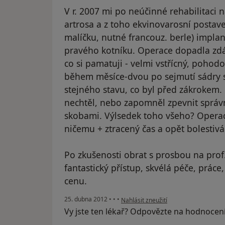
V r. 2007 mi po neúčinné rehabilitaci
artrosa a z toho ekvinovarosní postav
malíčku, nutné francouz. berle) implan
pravého kotníku. Operace dopadla zdán
co si pamatuji - velmi vstřícný, pohodo
během měsíce-dvou po sejmutí sádry s
stejného stavu, co byl před zákrokem
nechtěl, nebo zapomněl zpevnit správn
skobami. Výlsedek toho všeho? Operace
ničemu + ztracený čas a opět bolestivá
Po zkušenosti obrat s prosbou na prof
fantastický přístup, skvélá péče, práce
cenu.
podle názoru uživatele Váš účet byl 
25. dubna 2012
•
•
•
Nahlásit zneužití
Vy jste ten lékař? Odpovězte na hodnocen