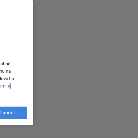
dobné
ahu na
lovat a
omí a
řijmout