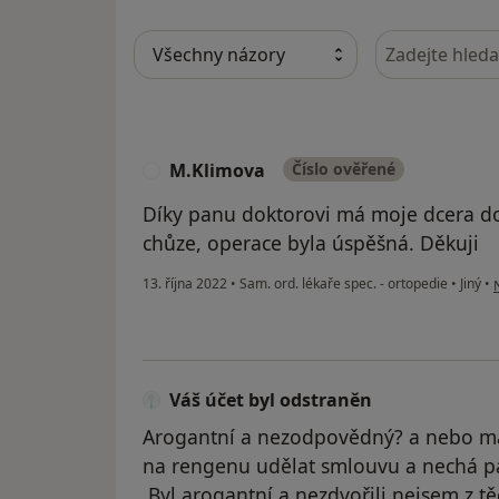
Hledejte v ná
M.Klimova
Číslo ověřené
M
Díky panu doktorovi má moje dcera do
chůze, operace byla úspěšná. Děkuji
p
13. října 2022
•
Sam. ord. lékaře spec. - ortopedie
•
Jiný
•
Váš účet byl odstraněn
Arogantní a nezodpovědný? a nebo má
na rengenu udělat smlouvu a nechá pa
.Byl arogantní a nezdvořili nejsem z t