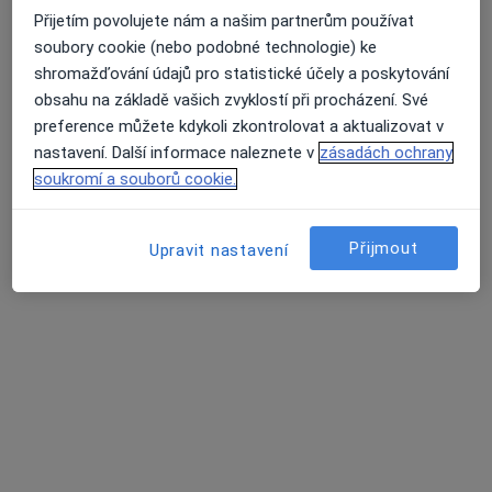
Odborný interní a tělovýchovný lékař
Přijetím povolujete nám a našim partnerům používat
soubory cookie (nebo podobné technologie) ke
Tento specialista nenabízí online rezervaci termínu na této adrese.
shromažďování údajů pro statistické účely a poskytování
obsahu na základě vašich zvyklostí při procházení. Své
Rezervovat termín
preference můžete kdykoli zkontrolovat a aktualizovat v
nastavení. Další informace naleznete v
zásadách ochrany
soukromí a souborů cookie.
Přijmout
Upravit nastavení
MUDr. Tomáš Roučka
Internista
5 názorů
Kotíkova 1817, Nová Paka
•
Mapa
Sam. ord. lékaře spec. - interna