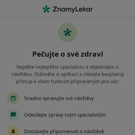
Hla
Internista • Vrchlabí, královéhradecký
Filtry
• 1
Mapa
Doporučení internisté s Zdravotní
Pečujte o své zdraví
pojišťovna ministerstva vnitra ČR Vrchlabí
Jak řadíme výsledky vyhledávání?
Najděte nejlepšího specialistu a objednejte si
návštěvu. Stáhněte si aplikaci a získejte bezplatný
přístup k všem funkcím připraveným pro vás:
Snadno spravujte své návštěvy
Odesílejte zprávy svým specialistům
MUDr. Pavlína Flösslová
Dostávejte připomenutí o návštěvě
·
Více
Internista, Praktický lékař