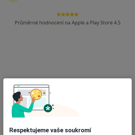
Metyšova 465, Jilemnice
•
Mapa
Masarykova městská nemocnice
Průměrné hodnocení na Apple a Play Store 4.5
Tento specialista nenabízí online rezervaci termínu na této adrese.
Rezervovat termín
MUDr. Martin Koldovský
Internista
12 názorů
Respektujeme vaše soukromí
K Břízkám 159, Jilemnice
•
Mapa