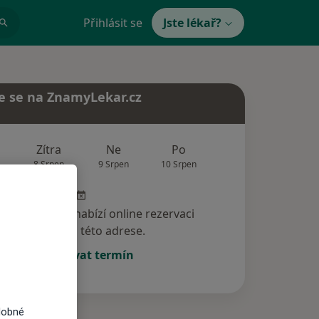
Přihlásit se
Jste lékař?
e se na ZnamyLekar.cz
Zítra
Ne
Po
Út
St
8 Srpen
9 Srpen
10 Srpen
11 Srpen
12 Srp
specialista nenabízí online rezervaci
termínu na této adrese.
Rezervovat termín
dobné