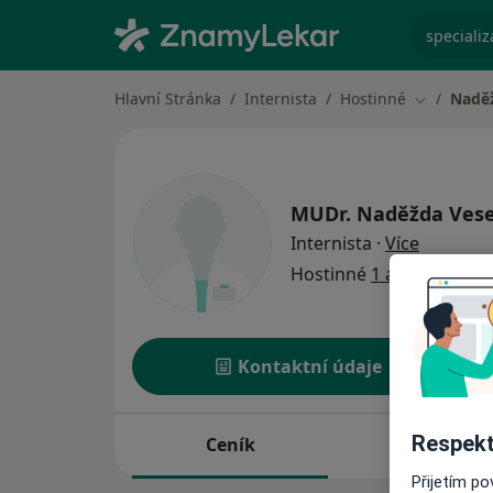
specializ
Hlavní Stránka
Internista
Hostinné
Naděž
Změna mě
MUDr.
Naděžda Vese
o special
Internista
·
Více
Hostinné
1 adresa
Kontaktní údaje
Respekt
Ceník
Adresy
Přijetím p