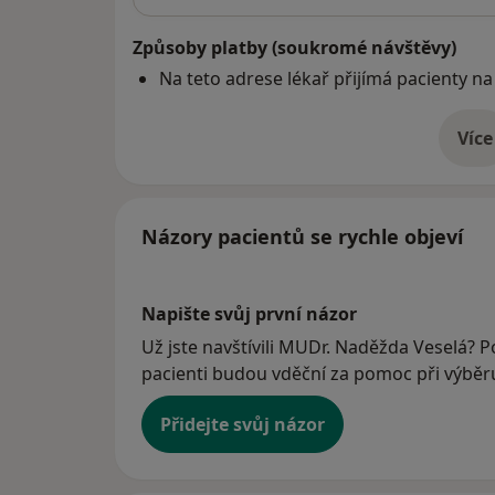
Způsoby platby (soukromé návštěvy)
Na teto adrese lékař přijímá pacienty na
Více
o 
Názory pacientů se rychle objeví
Napište svůj první názor
Už jste navštívili MUDr. Naděžda Veselá? Po
pacienti budou vděční za pomoc při výběru 
Přidejte svůj názor