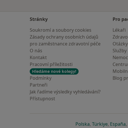
Stránky
Pro pa
Soukromí a soubory cookies
Lékaři
Zásady ochrany osobních údajů
Zdravot
pro zaměstnance zdravotní péče
Otázky
O nás
Služby
Kontakt
Nemoc
Pracovní příležitosti
Centr
Mobilní
Hledáme nové kolegy!
Podmínky
Blog p
Partneři
Jak řadíme výsledky vyhledávání?
Přístupnost
se otevře v nové 
se otevře
s
Polska
,
Türkiye
,
España
,