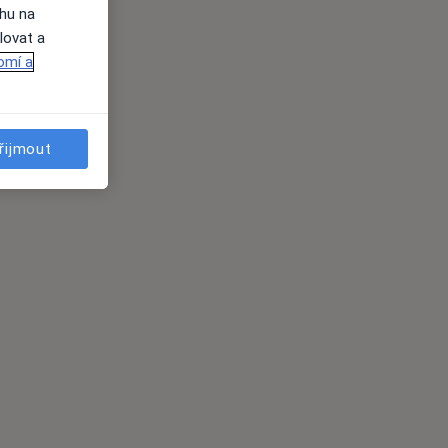
ahu na
lovat a
omí a
řijmout