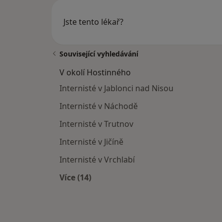
Jste tento lékař?
Související vyhledávání
V okolí Hostinného
Internisté v Jablonci nad Nisou
Internisté v Náchodě
Internisté v Trutnov
Internisté v Jičíně
Internisté v Vrchlabí
Více (14)
Více v kategorii: V okolí Hostinného