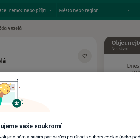
ace, nemoc nebo příjmení
Město nebo region
da Veselá
sta
Objednejt
Neaktivní
lá
Dnes
izacích
7 Srpen
Tento 
Rezervovat termín
ujeme vaše soukromí
Názory pacientů
ovolujete nám a našim partnerům používat soubory cookie (nebo po