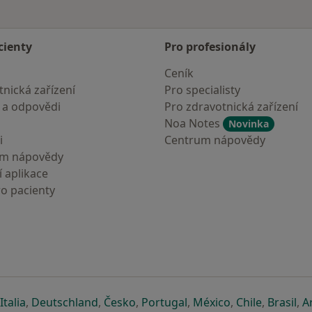
cienty
Pro profesionály
Ceník
nická zařízení
Pro specialisty
 a odpovědi
Pro zdravotnická zařízení
Noa Notes
Novinka
i
Centrum nápovědy
um nápovědy
 aplikace
ro pacienty
záložce
 v nové záložce
e otevře v nové záložce
se otevře v nové záložce
se otevře v nové záložce
se otevře v nové záložce
se otevře v nové záložc
se otevře v nov
se otevře
se 
Italia
,
Deutschland
,
Česko
,
Portugal
,
México
,
Chile
,
Brasil
,
A