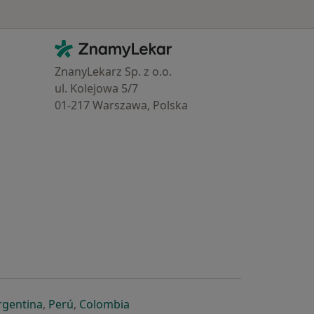
Kontakt
ZnamyLekar - Hlavní stránka
ZnanyLekarz Sp. z o.o.
ul. Kolejowa 5/7
01-217 Warszawa, Polska
e
é záložce
 v nové záložce
otevře v nové záložce
se otevře v nové záložce
se otevře v nové záložce
se otevře v nové záložce
rgentina
,
Perú
,
Colombia