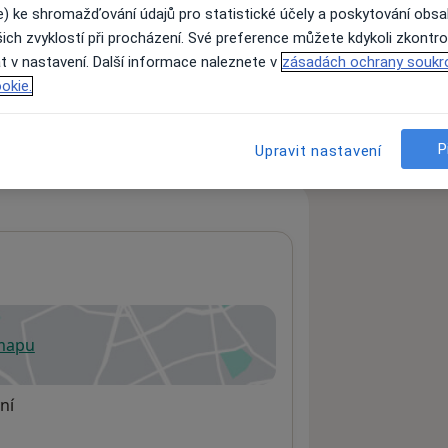
e) ke shromažďování údajů pro statistické účely a poskytování obs
ich zvyklostí při procházení. Své preference můžete kdykoli zkontro
t v nastavení. Další informace naleznete v
zásadách ochrany soukr
ách nejsou k dispozici
okie.
ádné informace o svých službách.
P
Upravit nastavení
 mapu
 otevře v nové záložce
ní