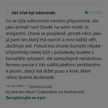
Váš účet byl odstraněn
Co se týče odbornosti nemám připomínek, ale
jako primář není člověk na svém místě. Je
arogantní, chová se povýšeně, prostě něco jako
já jsem ten,který má navrch a mne každý věří,
zbožňuje atd. Pokud mu chcete tlumočit nějaké
připomínky nedej bůh i požadavky budete z
kanceláře vyhozeni, ale samozřejmě nenásilnou
formou pouze z Vás udělá jakéhosi poddaného
a pitom..,který má držet pusu a krok. Mám
velice špatné zkušenosti.
podle názoru uživatele Váš účet byl odstraněn
24. září 2009
•
•
•
Nahlásit zneužití
Vy jste ten lékař? Odpovězte na hodnocení!
Zaregistrujte se nyní