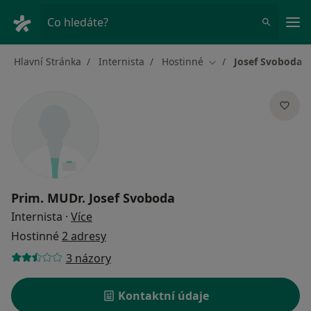
Hla
Co hledáte?
Hlavní Stránka
Internista
Hostinné
Josef Svoboda
Změna města
Prim. MUDr.
Josef Svoboda
o specializacích
Internista
·
Více
Hostinné
2 adresy
3 názory
Kontaktní údaje