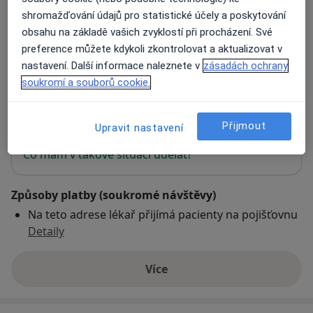
shromažďování údajů pro statistické účely a poskytování
obsahu na základě vašich zvyklostí při procházení. Své
Odborný léčebný rehabilitační ústav
preference můžete kdykoli zkontrolovat a aktualizovat v
Husitská 352,
Hostinné
543 71
nastavení. Další informace naleznete v
zásadách ochrany
soukromí a souborů cookie.
Přiblížit mapu
se otevře v nové záložce
Přijmout
Upravit nastavení
Dostupnost
Na této adrese online kalendář není aktivní
Co mám v takové situaci udělat?
Způsoby platby (soukromé návštěvy)
Na teto adrese lékař přijímá pacienty na pojišťovnu
Detaily
Více
o adrese