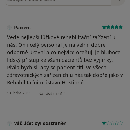
Pacient
Vede nejlepší lůžkové rehabilitační zařízení u
nás. On i celý personál je na velmi dobré
odborné úrovni a co nejvíce oceňuji je hluboce
lidský přístup ke všem pacientů bez vyjímky.
Přála bych si, aby se pacient cítil ve všech
zdravotnických zařízeních u nás tak dobře jako v
Rehabilitačním ústavu Hostinné.
podle názoru uživatele Pacient
13. ledna 2011
•
•
•
Nahlásit zneužití
Váš účet byl odstraněn