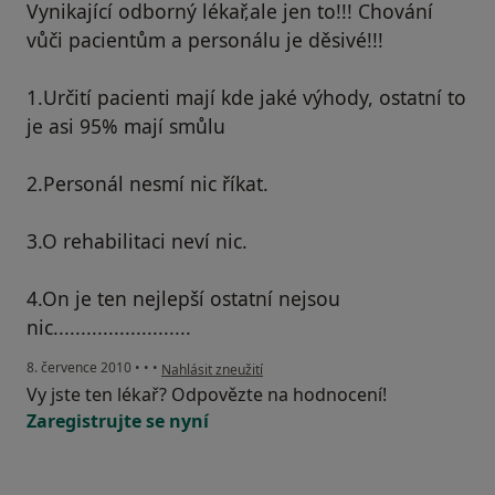
Vynikající odborný lékař,ale jen to!!! Chování
vůči pacientům a personálu je děsivé!!!
1.Určití pacienti mají kde jaké výhody, ostatní to
je asi 95% mají smůlu
2.Personál nesmí nic říkat.
3.O rehabilitaci neví nic.
4.On je ten nejlepší ostatní nejsou
nic.........................
podle názoru uživatele Váš účet byl odstraněn
8. července 2010
•
•
•
Nahlásit zneužití
Vy jste ten lékař? Odpovězte na hodnocení!
Zaregistrujte se nyní