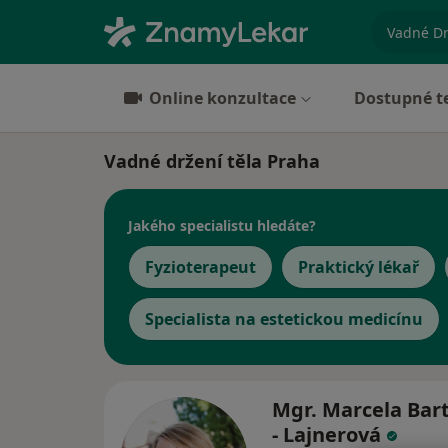
specializ
Online konzultace
Dostupné t
Vadné držení těla Praha
Jakého specialistu hledáte?
Fyzioterapeut
Praktický lékař
Specialista na estetickou medicínu
Mgr. Marcela Bar
- Lajnerová