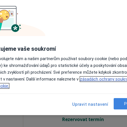
Online rezervace termínu není k dispozic
Rezervovat termín
ujeme vaše soukromí
apa
ovolujete nám a našim partnerům používat soubory cookie (nebo po
e) ke shromažďování údajů pro statistické účely a poskytování obs
od 800 kč
ich zvyklostí při procházení. Své preference můžete kdykoli zkontro
t v nastavení. Další informace naleznete v
zásadách ochrany soukr
lová
Dnes
Zítra
Ne
Po
okie.
7 Srpen
8 Srpen
9 Srpen
10 Srpe
P
Upravit nastavení
Online rezervace termínu není k dispozic
Rezervovat termín