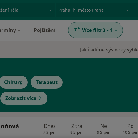
ace, nemoc nebo příjmení
Město nebo region
ermíny
Pojištění
Více filtrů
•
1
Jak řadíme výsledky vyhl
Chirurg
Terapeut
Zobrazit více
toňová
Dnes
Zítra
Ne
Po
7 Srpen
8 Srpen
9 Srpen
10 Srpe