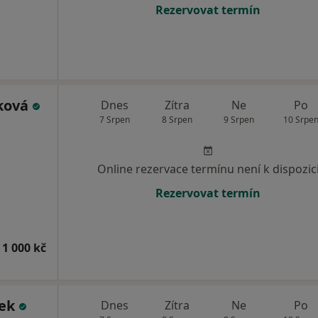
Rezervovat termín
šková
Dnes
Zítra
Ne
Po
7 Srpen
8 Srpen
9 Srpen
10 Srpe
Online rezervace termínu není k dispozic
Rezervovat termín
 1 000 kč
ček
Dnes
Zítra
Ne
Po