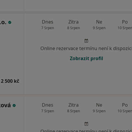
.o.
Dnes
Zítra
Ne
Po
7 Srpen
8 Srpen
9 Srpen
10 Srpe
Online rezervace termínu není k dispozic
Zobrazit profil
 2 500 kč
ková
Dnes
Zítra
Ne
Po
7 Srpen
8 Srpen
9 Srpen
10 Srpe
Online rezervace termínu není k dispozic