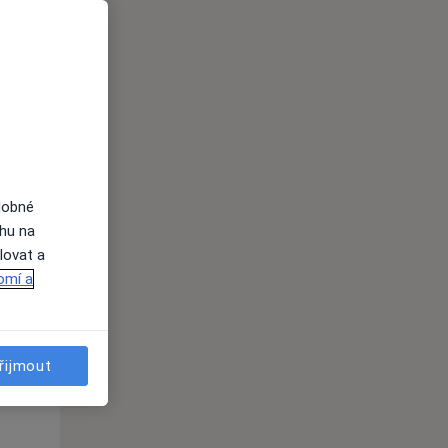
i
dobné
ahu na
lovat a
omí a
Út
St
Čt
n
11 Srpen
12 Srpen
13 Srpen
řijmout
i