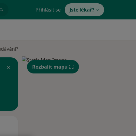
Přihlásit se
Jste lékař?
edávání?
Rozbalit mapu
Út
St
Čt
n
11 Srpen
12 Srpen
13 Srpen