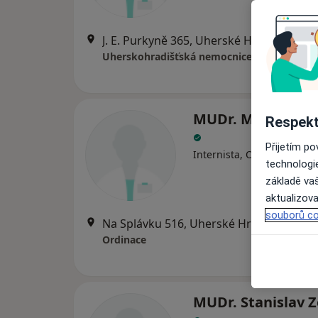
J. E. Purkyně 365, Uherské Hradiště
•
Ma
Uherskohradišťská nemocnice
MUDr. Marcela Še
Respekt
Přijetím p
Internista, Onkolog
technologi
základě vaš
aktualizova
souborů co
Na Splávku 516, Uherské Hradiště
•
Map
Ordinace
MUDr. Stanislav 