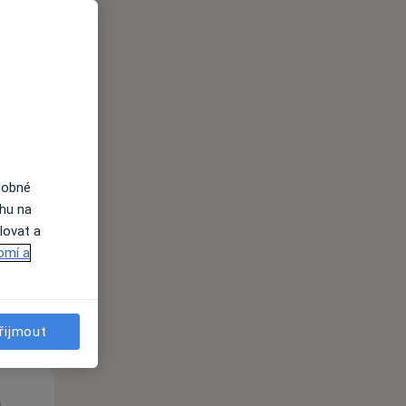
Út
St
Čt
n
11 Srpen
12 Srpen
13 Srpen
dobné
ahu na
lovat a
i
omí a
řijmout
Út
St
Čt
n
11 Srpen
12 Srpen
13 Srpen