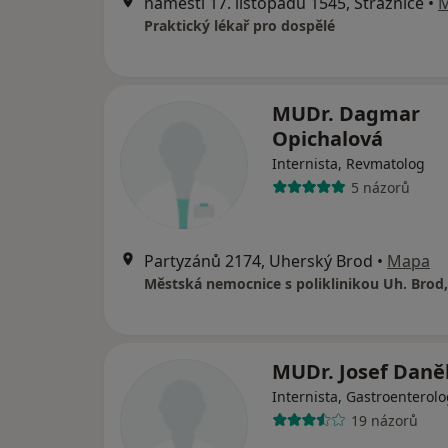
náměstí 17. listopadu 1545, Strážnice
•
Praktický lékař pro dospělé
MUDr. Dagmar
Opichalová
Internista, Revmatolog
5 názorů
Partyzánů 2174, Uherský Brod
•
Mapa
Městská nemocnice s poliklinikou Uh. Brod, 
MUDr. Josef Daně
Internista, Gastroenterol
19 názorů