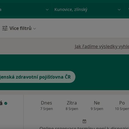
ace, nemoc nebo příjmení
Město nebo region
Více filtrů
Jak řadíme výsledky vyhl
jenská zdravotní pojišťovna ČR
vá
Dnes
Zítra
Ne
Po
7 Srpen
8 Srpen
9 Srpen
10 Srpe
Online rezervace termínu není k dispozic