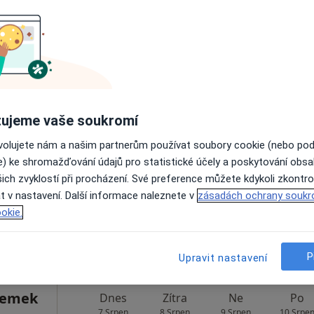
Rezervovat termín
pa
rclová
Dnes
Zítra
Ne
Po
ujeme vaše soukromí
7 Srpen
8 Srpen
9 Srpen
10 Srpe
ovolujete nám a našim partnerům používat soubory cookie (nebo po
e) ke shromažďování údajů pro statistické účely a poskytování obs
ich zvyklostí při procházení. Své preference můžete kdykoli zkontro
Online rezervace termínu není k dispozic
t v nastavení. Další informace naleznete v
zásadách ochrany soukr
Rezervovat termín
okie.
a
P
Upravit nastavení
Zemek
Dnes
Zítra
Ne
Po
7 Srpen
8 Srpen
9 Srpen
10 Srpe