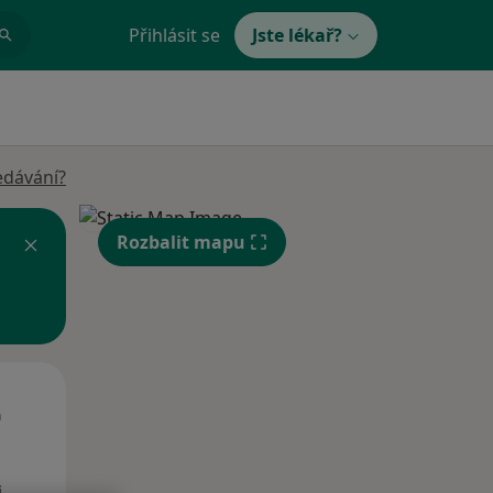
Přihlásit se
Jste lékař?
edávání?
Rozbalit mapu
Út
St
Čt
n
11 Srpen
12 Srpen
13 Srpen
i