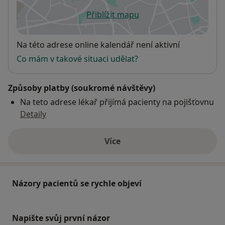
Přiblížit mapu
se otevře v nové záložce
Dostupnost
Na této adrese online kalendář není aktivní
Co mám v takové situaci udělat?
Způsoby platby (soukromé návštěvy)
Na teto adrese lékař přijímá pacienty na pojišťovnu
Detaily
Více
o adrese
Názory pacientů se rychle objeví
Napište svůj první názor