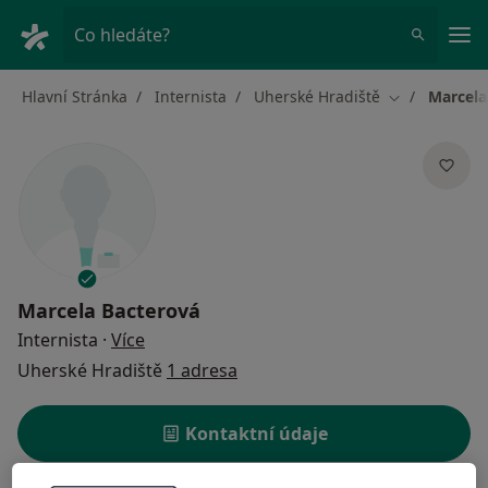
Hla
Co hledáte?
Hlavní Stránka
Internista
Uherské Hradiště
Marcela
Změna města
Marcela Bacterová
o specializacích
Internista
·
Více
Uherské Hradiště
1 adresa
Kontaktní údaje