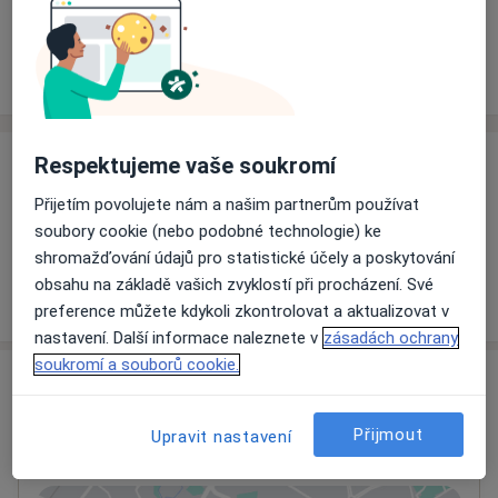
Rezervovat termín
Ceník
Adresy
Názory pacientů
Respektujeme vaše soukromí
Ceník
Přijetím povolujete nám a našim partnerům používat
Informace o službách a cenách nejsou k dispozici
soubory cookie (nebo podobné technologie) ke
Tento specialista ještě nepřidával žádné informace o
shromažďování údajů pro statistické účely a poskytování
svých službách.
obsahu na základě vašich zvyklostí při procházení. Své
preference můžete kdykoli zkontrolovat a aktualizovat v
nastavení. Další informace naleznete v
zásadách ochrany
soukromí a souborů cookie.
Adresa
Uherskohradišťská nemocnice
Přijmout
Upravit nastavení
J. E. Purkyně 365,
Uherské Hradiště