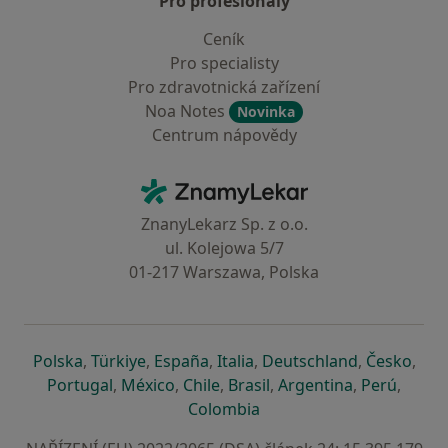
Pro profesionály
Ceník
Pro specialisty
Pro zdravotnická zařízení
Noa Notes
Novinka
Centrum nápovědy
Kontakt
ZnamyLekar - Hlavní stránka
ZnanyLekarz Sp. z o.o.
ul. Kolejowa 5/7
01-217 Warszawa, Polska
se otevře v nové záložce
se otevře v nové záložce
se otevře v nové záložce
se otevře v nové záložce
se otevře v 
se o
Polska
,
Türkiye
,
España
,
Italia
,
Deutschland
,
Česko
,
se otevře v nové záložce
se otevře v nové záložce
se otevře v nové záložce
se otevře v nové záložc
se otevře v 
se ote
Portugal
,
México
,
Chile
,
Brasil
,
Argentina
,
Perú
,
se otevře v nové záložce
Colombia