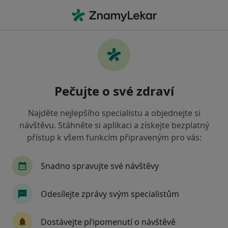
Hla
Diagnostik • Trutnov, královéhradecký
Filtry
Mapa
Diagnostik Trutnov
Pečujte o své zdraví
Jak řadíme výsledky vyhledávání?
Najděte nejlepšího specialistu a objednejte si
návštěvu. Stáhněte si aplikaci a získejte bezplatný
Jakou pojišťovnu máte?
přístup k všem funkcím připraveným pro vás:
Oborová zdravotní pojišťovna
Vojenská zdravo
Snadno spravujte své návštěvy
Odesílejte zprávy svým specialistům
Dostávejte připomenutí o návštěvě