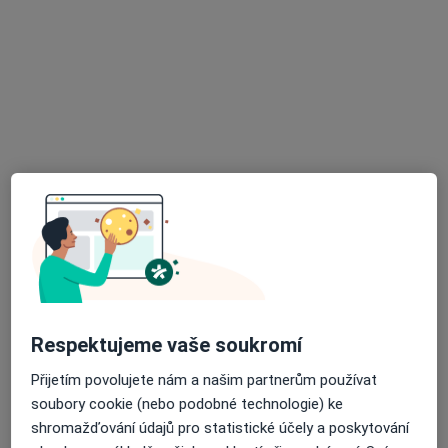
MUDr. Jiří Hejnic
Diagnostik
8 názorů
Palackého 201, Trutnov
•
Mapa
Sam. ord. lékaře spec. - RDG
Tento specialista nenabízí online rezervaci termínu na této adrese.
Rezervovat termín
Respektujeme vaše soukromí
Přijetím povolujete nám a našim partnerům používat
soubory cookie (nebo podobné technologie) ke
shromažďování údajů pro statistické účely a poskytování