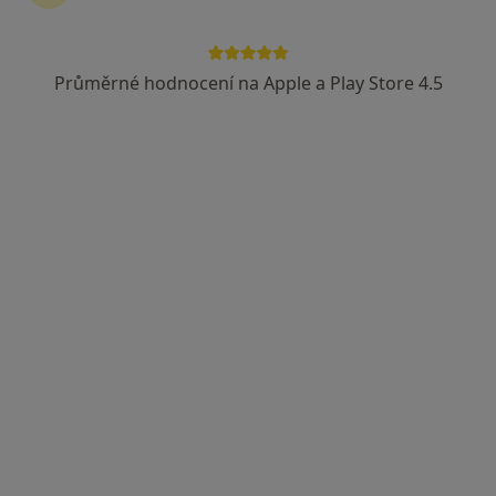
Průměrné hodnocení na Apple a Play Store 4.5
Miroslav Votoček
Diagnostik
2 názory
Palackého 201, Trutnov
•
Mapa
Sam. ord. lékaře spec. - RDG
Tento specialista nenabízí online rezervaci termínu na této adrese.
Rezervovat termín