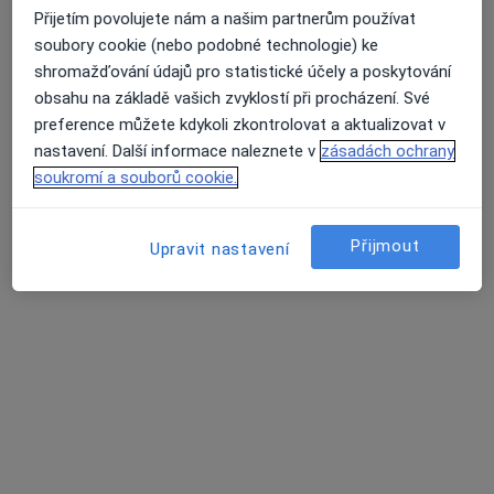
Přijetím povolujete nám a našim partnerům používat
Palackého 201, Trutnov
•
Mapa
soubory cookie (nebo podobné technologie) ke
Sam. ord. lékaře spec. - RDG
shromažďování údajů pro statistické účely a poskytování
Tento specialista nenabízí online rezervaci termínu na této adrese.
obsahu na základě vašich zvyklostí při procházení. Své
preference můžete kdykoli zkontrolovat a aktualizovat v
Rezervovat termín
nastavení. Další informace naleznete v
zásadách ochrany
soukromí a souborů cookie.
Přijmout
Upravit nastavení
MUDr. Vlasta Medková
Diagnostik
M. Gorkého 77, Trutnov
•
Mapa
Oblastní nemocnice Trutnov a.s.