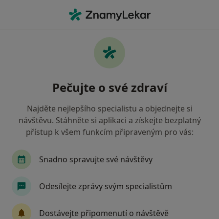
Hla
Diagnostik • Trutnov, královéhradecký
Filtry
• 1
Mapa
Doporučení diagnostici s Oborová zdravotní
Pečujte o své zdraví
pojišťovna Trutnov
Jak řadíme výsledky vyhledávání?
Najděte nejlepšího specialistu a objednejte si
návštěvu. Stáhněte si aplikaci a získejte bezplatný
přístup k všem funkcím připraveným pro vás:
Snadno spravujte své návštěvy
Odesílejte zprávy svým specialistům
Miroslav Votoček
Dostávejte připomenutí o návštěvě
Diagnostik