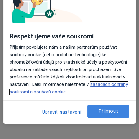
Průměrné hodnocení na Apple a Play Store 4.5
Hana Petrášová
Diabetolog
Respektujeme vaše soukromí
Krátká 798, Valašské Klobouky
•
Mapa
Přijetím povolujete nám a našim partnerům používat
Valašskokloboucká poliklinika
soubory cookie (nebo podobné technologie) ke
Tento specialista nenabízí online rezervaci termínu na této adrese.
shromažďování údajů pro statistické účely a poskytování
obsahu na základě vašich zvyklostí při procházení. Své
Rezervovat termín
preference můžete kdykoli zkontrolovat a aktualizovat v
nastavení. Další informace naleznete v
zásadách ochrany
soukromí a souborů cookie.
Přijmout
Upravit nastavení