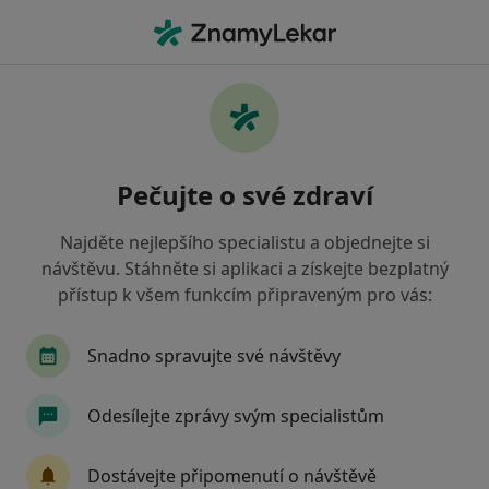
Hla
Chirurg • Pelhřimov, vysočina
Filtry
• 1
Mapa
Doporučení chirurgové s Zdravotní
Pečujte o své zdraví
pojišťovna ministerstva vnitra ČR Pelhřimov
Jak řadíme výsledky vyhledávání?
Najděte nejlepšího specialistu a objednejte si
návštěvu. Stáhněte si aplikaci a získejte bezplatný
přístup k všem funkcím připraveným pro vás:
Snadno spravujte své návštěvy
Odesílejte zprávy svým specialistům
MUDr. Jaroslav Šilhan
Dostávejte připomenutí o návštěvě
Chirurg