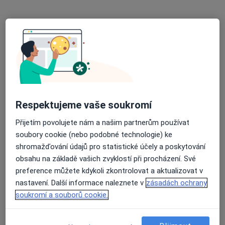
Palackého 1334, Třešť
•
Mapa
Poliklinika Třešť spol. s r.o
Tento specialista nenabízí online rezervaci termínu na této adrese.
Rezervovat termín
Respektujeme vaše soukromí
Přijetím povolujete nám a našim partnerům používat
soubory cookie (nebo podobné technologie) ke
shromažďování údajů pro statistické účely a poskytování
obsahu na základě vašich zvyklostí při procházení. Své
preference můžete kdykoli zkontrolovat a aktualizovat v
Miloš Novák
nastavení. Další informace naleznete v
zásadách ochrany
Chirurg
soukromí a souborů cookie.
Humpolec
•
Mapa
Ordinace