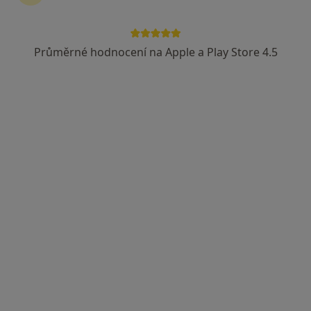
Průměrné hodnocení na Apple a Play Store 4.5
MUDr. Jana Šuléřová
Anesteziolog, Praktický lékař
19 názorů
Komenského 318, Břidličná
•
Mapa
Praktický lékař pro dospělé
Tento specialista nenabízí online rezervaci termínu na této adrese.
Rezervovat termín