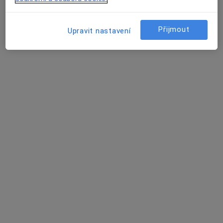
Anesteziolog
Nádražní 1097/40, Bruntál
•
Mapa
Přijmout
Upravit nastavení
Ordinace praktického lékaře pro dospělé
Tento specialista nenabízí online rezervaci termínu na této adrese.
Rezervovat termín
Peter Zvara
Anesteziolog, Internista, Praktický lékař
Bruntál
•
Mapa