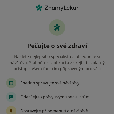
Hla
Anesteziolog • Rýmařov, moravskoslezský
Filtry
Mapa
Anesteziolog Rýmařov
Pečujte o své zdraví
Jak řadíme výsledky vyhledávání?
Najděte nejlepšího specialistu a objednejte si
návštěvu. Stáhněte si aplikaci a získejte bezplatný
Jakou pojišťovnu máte?
přístup k všem funkcím připraveným pro vás:
Vojenská zdravotní pojišťovna ČR
Snadno spravujte své návštěvy
Odesílejte zprávy svým specialistům
Dostávejte připomenutí o návštěvě