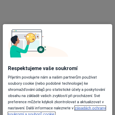
Přemysl Veselý
Anesteziolog, Chirurg
Bruntál
•
Mapa
Ordinace
Tento specialista nenabízí online rezervaci termínu na této adrese.
Rezervovat termín
Respektujeme vaše soukromí
Přijetím povolujete nám a našim partnerům používat
soubory cookie (nebo podobné technologie) ke
shromažďování údajů pro statistické účely a poskytování
obsahu na základě vašich zvyklostí při procházení. Své
preference můžete kdykoli zkontrolovat a aktualizovat v
nastavení. Další informace naleznete v
zásadách ochrany
MUDr. Naděžda Ryšánková
soukromí a souborů cookie.