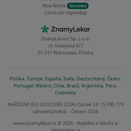
Noa Notes
Novinka
Centrum nápovědy
Kontakt
ZnamyLekar - Hlavní stránka
ZnanyLekarz Sp. z o.o.
ul. Kolejowa 5/7
01-217 Warszawa, Polska
se otevře v nové záložce
se otevře v nové záložce
se otevře v nové záložce
se otevře v nové záložce
se otevře v 
se o
Polska
,
Türkiye
,
España
,
Italia
,
Deutschland
,
Česko
,
se otevře v nové záložce
se otevře v nové záložce
se otevře v nové záložce
se otevře v nové záložc
se otevře v 
se ote
Portugal
,
México
,
Chile
,
Brasil
,
Argentina
,
Perú
,
se otevře v nové záložce
Colombia
NAŘÍZENÍ (EU) 2022/2065 (DSA) článek 24: 15.395.179
uživatelů/měsíc - Červen 2026
www.znamylekar.cz © 2026 - Najděte si lékaře a
objednejte se