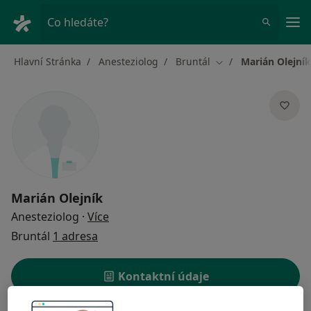
Hla
Co hledáte?
Hlavní Stránka
Anesteziolog
Bruntál
Marián Olejník
Změna města
Marián Olejník
o specializacích
Anesteziolog
·
Více
Bruntál
1 adresa
Kontaktní údaje