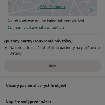
Přiblížit mapu
se otevře v nové záložce
Dostupnost
Na této adrese online kalendář není aktivní
Co mám v takové situaci udělat?
Způsoby platby (soukromé návštěvy)
Na teto adrese lékař přijímá pacienty na pojišťovnu
Detaily
Více
o adrese
Názory pacientů se rychle objeví
Napište svůj první názor