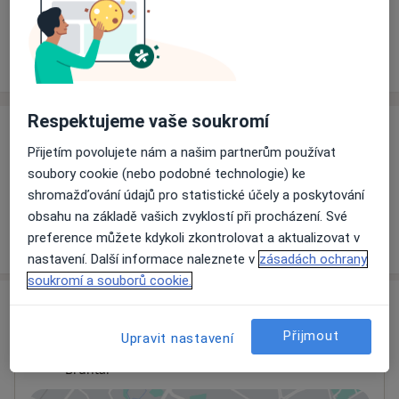
Rezervovat termín
Ceník
Adresy
Názory pacientů
Respektujeme vaše soukromí
Ceník
Přijetím povolujete nám a našim partnerům používat
Informace o službách a cenách nejsou k dispozici
soubory cookie (nebo podobné technologie) ke
Tento specialista ještě nepřidával žádné informace o
shromažďování údajů pro statistické účely a poskytování
svých službách.
obsahu na základě vašich zvyklostí při procházení. Své
preference můžete kdykoli zkontrolovat a aktualizovat v
nastavení. Další informace naleznete v
zásadách ochrany
soukromí a souborů cookie.
Adresa
Přijmout
Upravit nastavení
Ordinace
Bruntál