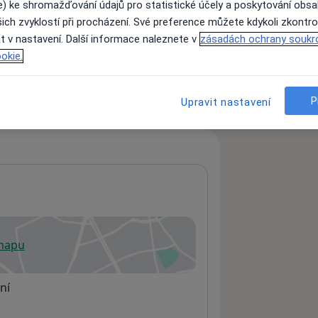
e) ke shromažďování údajů pro statistické účely a poskytování obs
ich zvyklostí při procházení. Své preference můžete kdykoli zkontro
t v nastavení. Další informace naleznete v
zásadách ochrany soukr
ách nejsou k dispozici
okie.
ádné informace o svých službách.
P
Upravit nastavení
 mapu
 otevře v nové záložce
ní