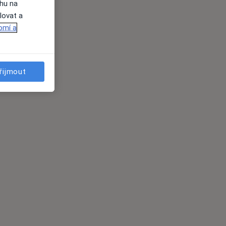
ahu na
lovat a
omí a
řijmout