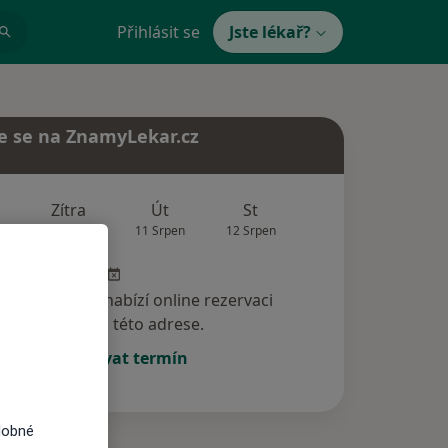
Přihlásit se
Jste lékař?
e se na ZnamyLekar.cz
Zítra
Út
St
Čt
Pá
10 Srpen
11 Srpen
12 Srpen
13 Srpen
14 Srp
specialista nenabízí online rezervaci
termínu na této adrese.
Rezervovat termín
dobné