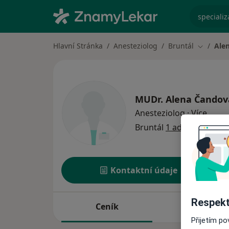
specializ
Hlavní Stránka
Anesteziolog
Bruntál
Ale
Změna m
MUDr.
Alena Čandov
o spec
Anesteziolog
·
Více
Bruntál
1 adresa
Kontaktní údaje
Respekt
Ceník
Adresy
Přijetím p