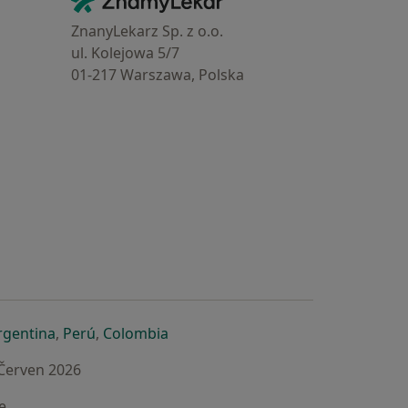
Kontakt
ZnanyLekarz Sp. z o.o.
ul. Kolejowa 5/7
01-217 Warszawa, Polska
e
é záložce
 v nové záložce
otevře v nové záložce
se otevře v nové záložce
se otevře v nové záložce
se otevře v nové záložce
rgentina
,
Perú
,
Colombia
 Červen 2026
e