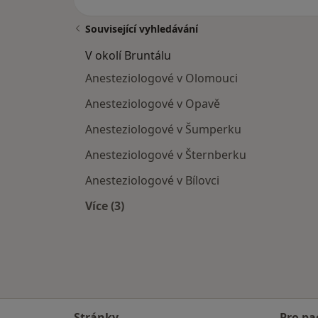
Související vyhledávání
V okolí Bruntálu
Anesteziologové v Olomouci
Anesteziologové v Opavě
Anesteziologové v Šumperku
Anesteziologové v Šternberku
Anesteziologové v Bílovci
Více (3)
Více v kategorii: V okolí Bruntálu
Stránky
Pro pa