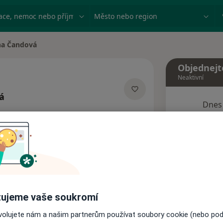
ace, nemoc nebo příjmení
Město nebo region
na Čandová
ěsta
Objednejt
Neaktivní
á
Dnes
ializacích
9 Srpen
Tento 
Rezervovat termín
ujeme vaše soukromí
Názory pacientů
ovolujete nám a našim partnerům používat soubory cookie (nebo po