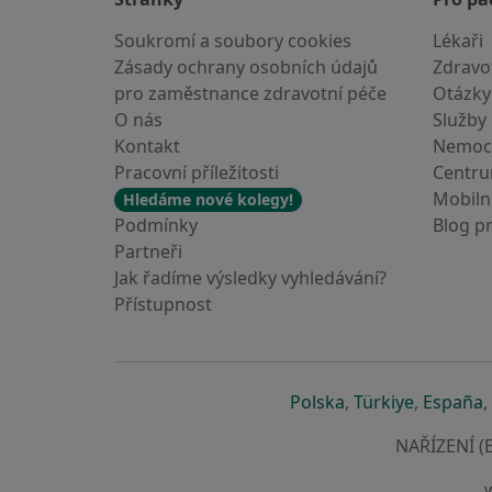
Soukromí a soubory cookies
Lékaři
Zásady ochrany osobních údajů
Zdravot
pro zaměstnance zdravotní péče
Otázky
O nás
Služby
Kontakt
Nemoc
Pracovní příležitosti
Centr
Mobilní
Hledáme nové kolegy!
Podmínky
Blog p
Partneři
Jak řadíme výsledky vyhledávání?
Přístupnost
se otevře v nové 
se otevře
s
Polska
,
Türkiye
,
España
,
NAŘÍZENÍ (E