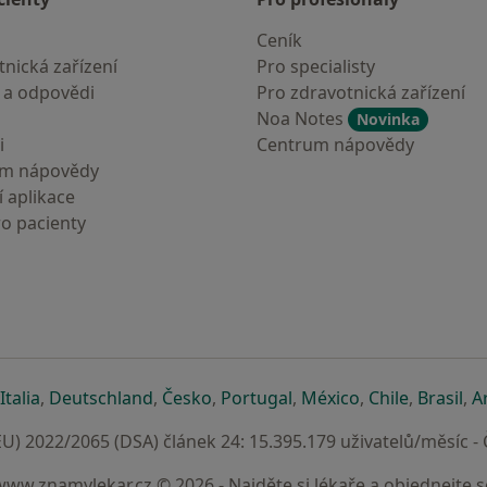
Ceník
nická zařízení
Pro specialisty
 a odpovědi
Pro zdravotnická zařízení
Noa Notes
Novinka
i
Centrum nápovědy
um nápovědy
 aplikace
ro pacienty
záložce
 v nové záložce
e otevře v nové záložce
se otevře v nové záložce
se otevře v nové záložce
se otevře v nové záložce
se otevře v nové záložc
se otevře v nov
se otevře
se 
Italia
,
Deutschland
,
Česko
,
Portugal
,
México
,
Chile
,
Brasil
,
A
U) 2022/2065 (DSA) článek 24: 15.395.179 uživatelů/měsíc -
www.znamylekar.cz © 2026 - Najděte si lékaře a objednejte s