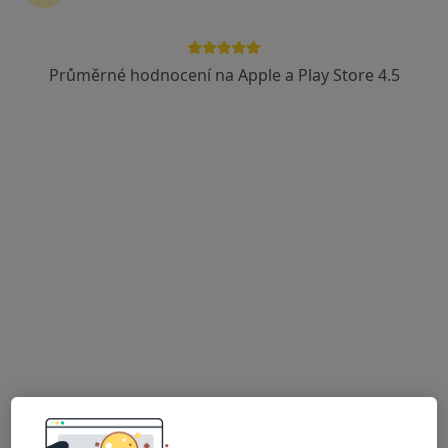
MUDr. Petra Jelínková
Alergolog
Průměrné hodnocení na Apple a Play Store 4.5
9 názorů
Duchcovská 304/10, Litvínov
•
Mapa
Alergologická ordinace
Tento specialista nenabízí online rezervaci termínu na této adrese.
Rezervovat termín
MUDr. Josef Sakař