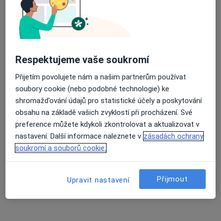
Alergolog
11 názorů
Kochova 1185, Chomutov
•
Mapa
Ord. lékaře specialisty -dětská alergo
Respektujeme vaše soukromí
Tento specialista nenabízí online rezervaci termínu na této adrese.
Přijetím povolujete nám a našim partnerům používat
Rezervovat termín
soubory cookie (nebo podobné technologie) ke
shromažďování údajů pro statistické účely a poskytování
obsahu na základě vašich zvyklostí při procházení. Své
preference můžete kdykoli zkontrolovat a aktualizovat v
nastavení. Další informace naleznete v
zásadách ochrany
soukromí a souborů cookie.
Přijmout
Upravit nastavení
Dana Krtičková
Alergolog, Internista