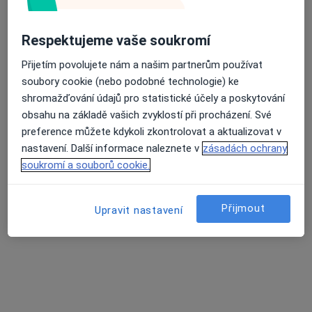
4 názory
Srázná 4837/19, Jihlava
•
Mapa
Respektujeme vaše soukromí
Individuální terapie & adiktologické poradenství
Průměrné hodnocení na Apple a Play Store 4.5
Tento specialista nenabízí online rezervaci termínu na této adrese.
Přijetím povolujete nám a našim partnerům používat
soubory cookie (nebo podobné technologie) ke
Rezervovat termín
shromažďování údajů pro statistické účely a poskytování
obsahu na základě vašich zvyklostí při procházení. Své
preference můžete kdykoli zkontrolovat a aktualizovat v
nastavení. Další informace naleznete v
zásadách ochrany
soukromí a souborů cookie.
Přijmout
Upravit nastavení
Mgr. Kristýna Šorfová
·
Více
Adiktolog, Psychoterapeut, Dětský psycholog
17 názorů