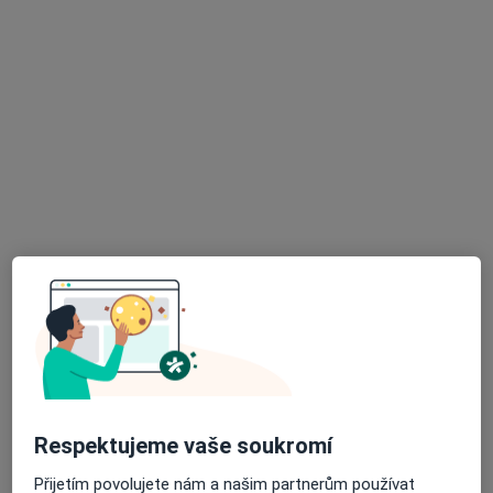
1. máje 345,
•
Mapa
Praktický zubní lékař
Tento specialista nenabízí online rezervaci termínu na této adrese.
Rezervovat termín
K dispozici jsou specialisté
Tito specialisté se nacházejí mimo Jihlava, vysočina, v
oblastech blízkých vašemu vyhledávání.
Respektujeme vaše soukromí
Přijetím povolujete nám a našim partnerům používat