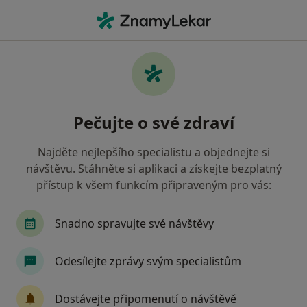
Hla
Podbořany, ústecký
Filtry
• 1
Mapa
Podbořany
Pečujte o své zdraví
Jak řadíme výsledky vyhledávání?
Najděte nejlepšího specialistu a objednejte si
návštěvu. Stáhněte si aplikaci a získejte bezplatný
Jakého specialistu hledáte?
přístup k všem funkcím připraveným pro vás:
Praktický lékař
Zubař
Chirurg
Snadno spravujte své návštěvy
Internista
Odesílejte zprávy svým specialistům
Dostávejte připomenutí o návštěvě