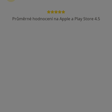
Průměrné hodnocení na Apple a Play Store 4.5
Nemocnice Kadaň s.r.o.
·
Více
Dermatolog, Oční lékař, Ostatní
3 názory
Golovinova 1559, Kadaň
•
Mapa
Nemocnice Kadaň s.r.o.
Tato klinika nemá specialisty s dostupnými termíny v online kalendáři
Zobrazit profil