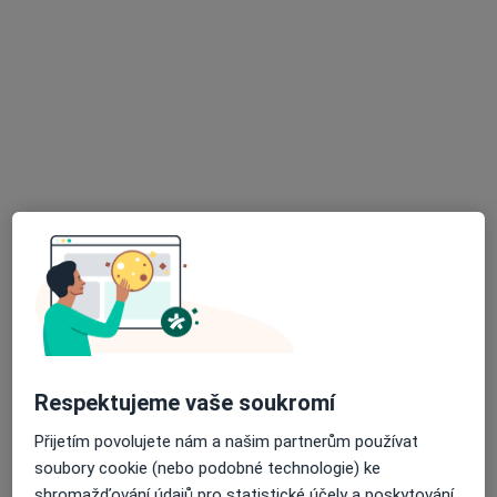
NEMOCNICE ŽATEC, o.p.s.
·
Více
Chirurg, Dermatolog, Diabetolog
16 názorů
Husova 2796, Žatec
•
Mapa
NEMOCNICE ŽATEC, o.p.s.
Tato klinika nemá specialisty s dostupnými termíny v online kalendáři
Zobrazit profil
Respektujeme vaše soukromí
Přijetím povolujete nám a našim partnerům používat
soubory cookie (nebo podobné technologie) ke
shromažďování údajů pro statistické účely a poskytování