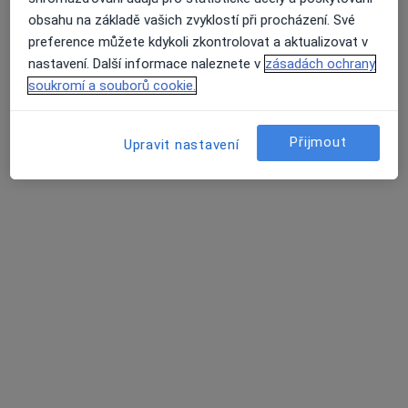
obsahu na základě vašich zvyklostí při procházení. Své
preference můžete kdykoli zkontrolovat a aktualizovat v
IMUNO s.r.o. - odborná laboratoř
nastavení. Další informace naleznete v
zásadách ochrany
soukromí a souborů cookie.
Adresa 1
Adresa 2
Přijmout
Upravit nastavení
Čelakovského 2583, Žatec
•
Mapa
IMUNO s.r.o. - odborná laboratoř
Tato klinika nemá specialisty s dostupnými termíny v online kalendáři
Zobrazit profil