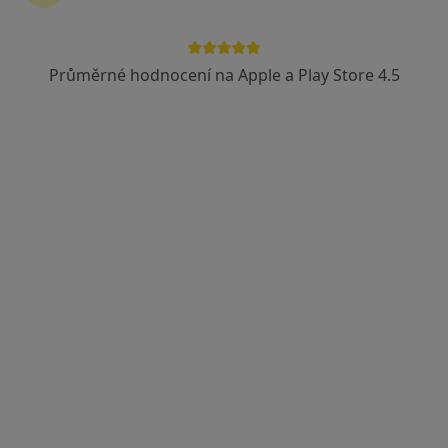
Průměrné hodnocení na Apple a Play Store 4.5
Oftex s.r.o.
Oční lékař
8 názorů
Masarykova 885, Humpolec
•
Mapa
Oftex s.r.o.
Tato klinika nemá specialisty s dostupnými termíny v online kalendáři
Zobrazit profil