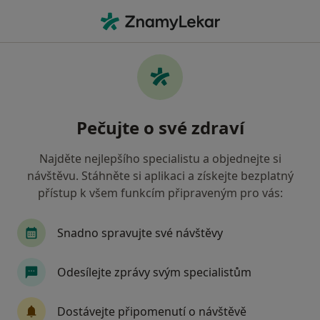
Hla
Pelhřimov, vysočina
Filtry
• 1
Mapa
Pelhřimov
Pečujte o své zdraví
Jak řadíme výsledky vyhledávání?
Najděte nejlepšího specialistu a objednejte si
návštěvu. Stáhněte si aplikaci a získejte bezplatný
Jakého specialistu hledáte?
přístup k všem funkcím připraveným pro vás:
Internista
Fyzioterapeut
Chirurg
Dia
Snadno spravujte své návštěvy
Odesílejte zprávy svým specialistům
Dostávejte připomenutí o návštěvě