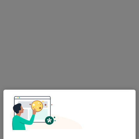
Nemocnice Pelhřimov
·
Více
Anesteziolog, Chirurg, Diagnostik
11 názorů
Slovanského bratrství 710, Pelhřimov
•
Mapa
Nemocnice Pelhřimov
Tato klinika nemá specialisty s dostupnými termíny v online kalendáři
Zobrazit profil