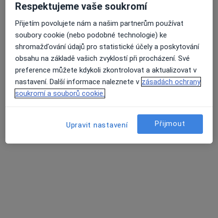
Vysočinské nemocnice s.r.o., Ambulance
Respektujeme vaše soukromí
5. května 319, Humpolec
•
Mapa
Přijetím povolujete nám a našim partnerům používat
Vysočinské nemocnice s.r.o., Ambulance
soubory cookie (nebo podobné technologie) ke
Tato klinika nemá specialisty s dostupnými termíny v online kalendáři
shromažďování údajů pro statistické účely a poskytování
obsahu na základě vašich zvyklostí při procházení. Své
Zobrazit profil
preference můžete kdykoli zkontrolovat a aktualizovat v
nastavení. Další informace naleznete v
zásadách ochrany
soukromí a souborů cookie.
Přijmout
Upravit nastavení
CEDELAB s.r.o., Klinická laboratoř
Adresa 1
Adresa 2