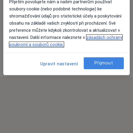
Přijetím povolujete nám a našim partnerům používat
soubory cookie (nebo podobné technologie) ke
shromažďování údajů pro statistické účely a poskytování
obsahu na základě vašich zvyklostí při procházení. Své
preference můžete kdykoli zkontrolovat a aktualizovat v
Přiblížit mapu
nastavení. Další informace naleznete v
zásadách ochrany
soukromí a souborů cookie.
MUDr. Nosek, s.r.o., PL pro dospělé
Přijmout
Masarykova 444, Telč 58856
Upravit nastavení