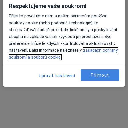
Nádražní 69, Žďár nad Sázavou
•
Mapa
Respektujeme vaše soukromí
H-OPTOZ, s.r.o., oční optika
Přijetím povolujete nám a našim partnerům používat
Tato klinika nemá specialisty s dostupnými termíny v online kalendáři
soubory cookie (nebo podobné technologie) ke
shromažďování údajů pro statistické účely a poskytování
Zobrazit profil
obsahu na základě vašich zvyklostí při procházení. Své
preference můžete kdykoli zkontrolovat a aktualizovat v
nastavení. Další informace naleznete v
zásadách ochrany
soukromí a souborů cookie.
Přijmout
Upravit nastavení
MUDr. Božena Slámová s.r.o. děts. lék.
Studentská 1694/7, Žďár nad Sázavou
•
Mapa
MUDr. Božena Slámová s.r.o. děts. lék.
Tato klinika nemá specialisty s dostupnými termíny v online kalendáři