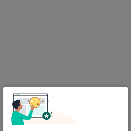
Nemocnice Nové Město na Moravě
Chirurg
Žďárská 610, Nové Město na Moravě
•
Mapa
Nemocnice Nové Město na Moravě
Tato klinika nemá specialisty s dostupnými termíny v online kalendáři
Zobrazit profil
H-OPTOZ, s.r.o., oční optika