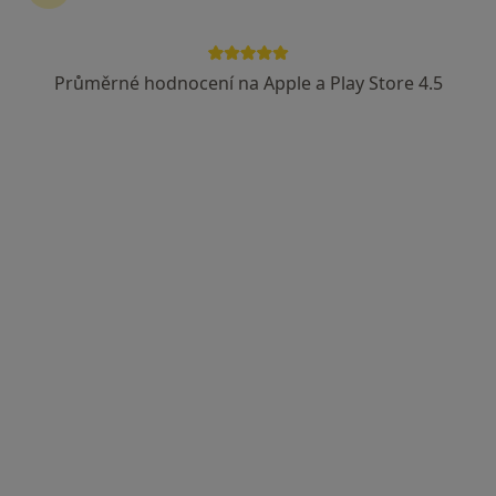
Průměrné hodnocení na Apple a Play Store 4.5
MUDr. František Kazda -
gastroenterologie, s.r.o.
Gastroenterolog, Internista
Studentská 7, Žďár nad Sázavou
•
Mapa
MUDr. František Kazda - gastroenterologie, s.r.o.
Tato klinika nemá specialisty s dostupnými termíny v online kalendáři
Zobrazit profil