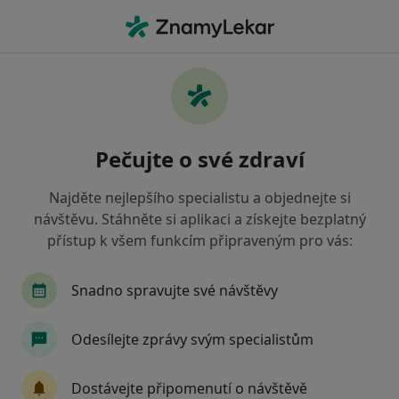
Hla
Žďár nad Sázavou, vysočina
Filtry
• 1
Mapa
Žďár nad Sázavou
Pečujte o své zdraví
Jak řadíme výsledky vyhledávání?
Najděte nejlepšího specialistu a objednejte si
návštěvu. Stáhněte si aplikaci a získejte bezplatný
Jakého specialistu hledáte?
přístup k všem funkcím připraveným pro vás:
Chirurg
Gastroenterolog
Internista
Snadno spravujte své návštěvy
Odesílejte zprávy svým specialistům
Dostávejte připomenutí o návštěvě