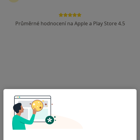
Průměrné hodnocení na Apple a Play Store 4.5
Gynprofi s.r.o.
Onkolog, Gynekolog
15 názorů
Kateřinská 7/1526, Praha
•
Mapa
Gynprofi s.r.o.
Tato klinika nemá specialisty s dostupnými termíny v online kalendáři
Zobrazit profil