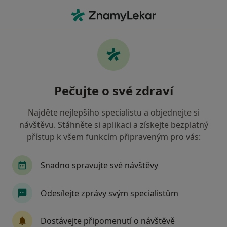
Hla
Onkologie • Praha 10, Praha, hl město Praha
Filtry
• 1
Mapa
Onkologie Praha 10, Praha
Pečujte o své zdraví
Jak řadíme výsledky vyhledávání?
Najděte nejlepšího specialistu a objednejte si
návštěvu. Stáhněte si aplikaci a získejte bezplatný
Jakou pojišťovnu máte?
přístup k všem funkcím připraveným pro vás:
Všeobecná zdravotní pojišťovna
Oborová zdra
Snadno spravujte své návštěvy
Odesílejte zprávy svým specialistům
Dostávejte připomenutí o návštěvě