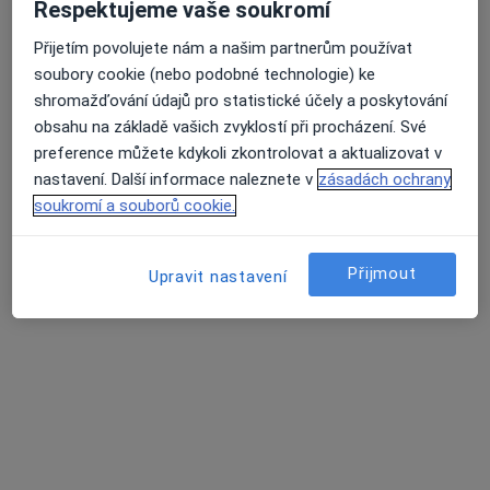
Respektujeme vaše soukromí
Medi-Onco s.r.o.
Přijetím povolujete nám a našim partnerům používat
Onkolog
soubory cookie (nebo podobné technologie) ke
shromažďování údajů pro statistické účely a poskytování
Na Příkopě 859/22, Praha
•
Mapa
obsahu na základě vašich zvyklostí při procházení. Své
Medi-Onco s.r.o.
preference můžete kdykoli zkontrolovat a aktualizovat v
Tato klinika nemá specialisty s dostupnými termíny v online kalendáři
nastavení. Další informace naleznete v
zásadách ochrany
soukromí a souborů cookie.
Zobrazit profil
Přijmout
Upravit nastavení
KLINIKA YES VISAGE