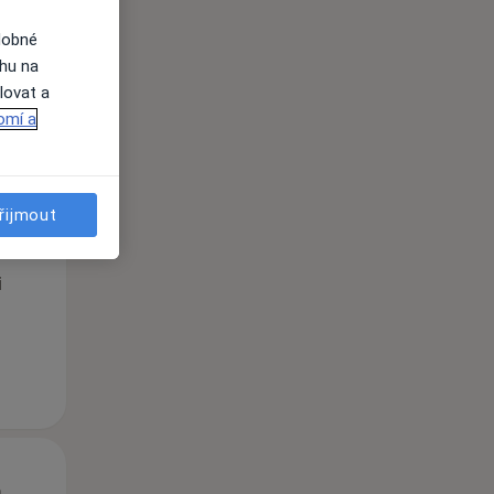
dobné
ahu na
lovat a
omí a
St
Čt
Pá
n
12 Srpen
13 Srpen
14 Srpen
řijmout
i
St
Čt
Pá
n
12 Srpen
13 Srpen
14 Srpen