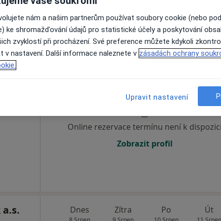
ujeme vaše soukromí
Zobrazit profil
ovolujete nám a našim partnerům používat soubory cookie (nebo po
e) ke shromažďování údajů pro statistické účely a poskytování obs
ich zvyklostí při procházení. Své preference můžete kdykoli zkontro
.o.
t v nastavení. Další informace naleznete v
zásadách ochrany soukr
okie.
Dnes
Zítra
Po
Út
n
8 Srpen
9 Srpen
10 Srpen
11 Srpe
P
Upravit nastavení
·
 Chirurg
Online rezervace termínu není k dispozic
Zobrazit profil
 a.s.
Dnes
Zítra
Po
Út
8 Srpen
9 Srpen
10 Srpen
11 Srpe