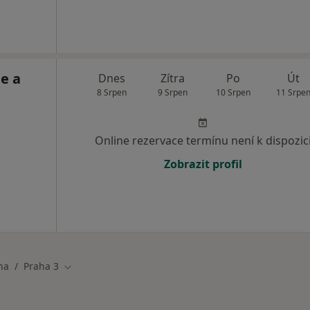
e a
Dnes
Zítra
Po
Út
8 Srpen
9 Srpen
10 Srpen
11 Srpe
Online rezervace termínu není k dispozic
Zobrazit profil
ha
Praha 3
ěsta
Změna města