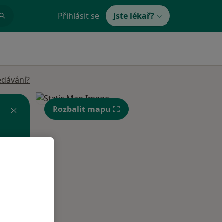
Přihlásit se
Jste lékař?
edávání?
Rozbalit mapu
St
Čt
Pá
n
12 Srpen
13 Srpen
14 Srpen
i