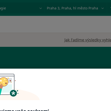
ace, nemoc nebo příjmení
Město nebo region
Jak řadíme výsledky vyhl
trum
Dnes
Zítra
Po
Út
 s.r.o.
8 Srpen
9 Srpen
10 Srpen
11 Srpe
iagnostik
Online rezervace termínu není k dispozic