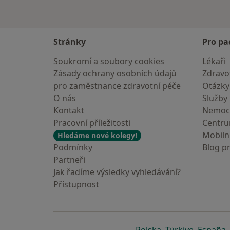
Stránky
Pro pa
Soukromí a soubory cookies
Lékaři
Zásady ochrany osobních údajů
Zdravot
pro zaměstnance zdravotní péče
Otázky
O nás
Služby
Kontakt
Nemoc
Pracovní příležitosti
Centr
Mobilní
Hledáme nové kolegy!
Podmínky
Blog p
Partneři
Jak řadíme výsledky vyhledávání?
Přístupnost
se otevře v nové 
se otevře
s