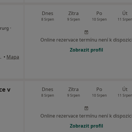
Dnes
Zítra
Po
Út
8 Srpen
9 Srpen
10 Srpen
11 Srpe
·
irurg
Online rezervace termínu není k dispozic
Zobrazit profil
u 1906/12, Praha
•
Mapa
ce v
Dnes
Zítra
Po
Út
8 Srpen
9 Srpen
10 Srpen
11 Srpe
Online rezervace termínu není k dispozic
Zobrazit profil