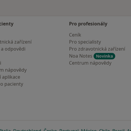
cienty
Pro profesionály
Ceník
nická zařízení
Pro specialisty
 a odpovědi
Pro zdravotnická zařízení
Noa Notes
Novinka
i
Centrum nápovědy
um nápovědy
 aplikace
ro pacienty
záložce
 v nové záložce
e otevře v nové záložce
se otevře v nové záložce
se otevře v nové záložce
se otevře v nové záložce
se otevře v nové záložc
se otevře v nov
se otevře
se 