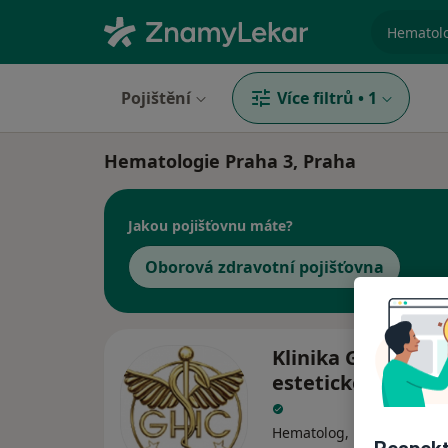
specializ
Pojištění
Více filtrů
•
1
Hematologie Praha 3, Praha
Jakou pojišťovnu máte?
Oborová zdravotní pojišťovna
Klinika GHC, Cen
estetické medicíny
Hematolog, Dermatolog, D