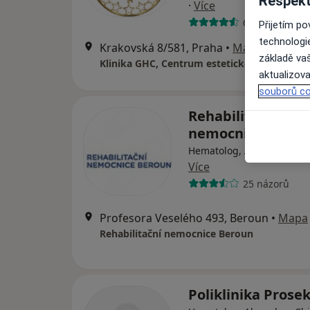
Respekt
·
Více
6 názorů
Přijetím p
technologi
Krakovská 8/581, Praha
•
Mapa
základě vaš
Klinika GHC, Centrum estetické medicíny s.r
aktualizova
souborů co
Rehabilitační
nemocnice Berou
Hematolog, Anesteziolog,
Více
25 názorů
Profesora Veselého 493, Beroun
•
Mapa
Rehabilitační nemocnice Beroun
Poliklinika Prosek