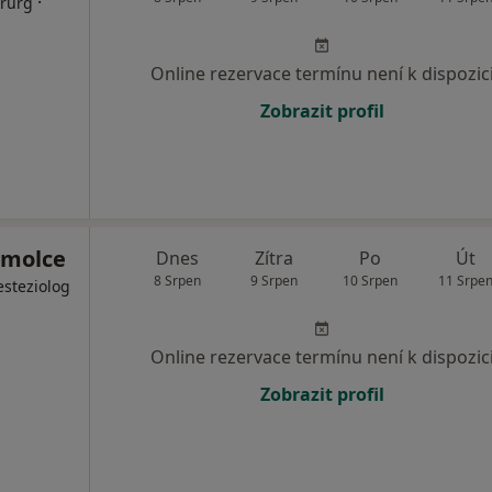
·
irurg
Online rezervace termínu není k dispozic
Zobrazit profil
omolce
Dnes
Zítra
Po
Út
8 Srpen
9 Srpen
10 Srpen
11 Srpe
esteziolog
Online rezervace termínu není k dispozic
Zobrazit profil