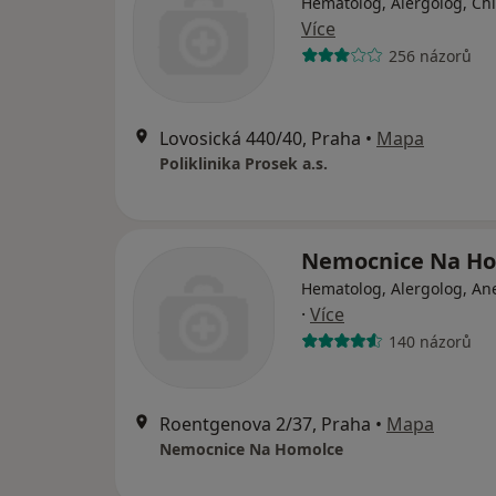
Hematolog, Alergolog, Ch
Více
256 názorů
Lovosická 440/40, Praha
•
Mapa
Poliklinika Prosek a.s.
Nemocnice Na H
Hematolog, Alergolog, An
·
Více
140 názorů
Roentgenova 2/37, Praha
•
Mapa
Nemocnice Na Homolce