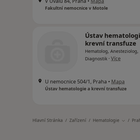
V Úvalu 84, Praha
•
Mapa
Fakultní nemocnice v Motole
Ústav hematologi
krevní transfuze
Hematolog, Anesteziolog,
·
Více
Diagnostik
U nemocnice 504/1, Praha
•
Mapa
Ústav hematologie a krevní transfuze
Hlavní Stránka
Zařízení
Hematologie
Pra
Změna m