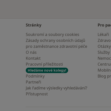
Stránky
Pro pa
Soukromí a soubory cookies
Lékaři
Zásady ochrany osobních údajů
Zdravot
pro zaměstnance zdravotní péče
Otázky
O nás
Služby
Kontakt
Nemoc
Pracovní příležitosti
Centr
Mobilní
Hledáme nové kolegy!
Podmínky
Blog p
Partneři
Jak řadíme výsledky vyhledávání?
Přístupnost