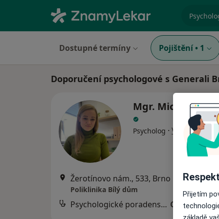
specializ
Dostupné termíny
Pojištění
•
1
Doporučení psychologové s Generali B
Mgr. Michaela Mi
·
Více
Psycholog
Respekt
Žerotínovo nám., 533, Brno
•
Mapa
Poliklinika Bílý dům
Přijetím p
Psychologické poradenství
Cena nebyla
technologi
základě vaš