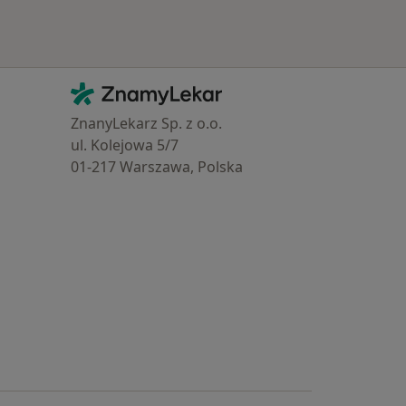
Kontakt
ZnamyLekar - Hlavní stránka
ZnanyLekarz Sp. z o.o.
ul. Kolejowa 5/7
01-217 Warszawa, Polska