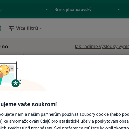
ace, nemoc nebo příjmení
Město nebo region
Více filtrů
rno
Jak řadíme výsledky vyhl
kutová
Dnes
Zítra
Po
Út
8 Srpen
9 Srpen
10 Srpen
11 Srpe
Online rezervace termínu není k dispozic
Rezervovat termín
ujeme vaše soukromí
ovolujete nám a našim partnerům používat soubory cookie (nebo po
 přidána
e) ke shromažďování údajů pro statistické účely a poskytování obs
ich zvyklostí při procházení. Své preference můžete kdykoli zkontro