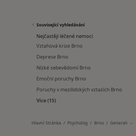
Související vyhledávání
Nejčastěji léčené nemoci
Vztahová krize Brno
Deprese Brno
Nízké sebevědomí Brno
Emoční poruchy Brno
Poruchy v mezilidských vztazích Brno
Více (15)
Více v kategorii: Nejčastěji léčené ne
Hlavní Stránka
Psycholog
Brno
Generali
Zm