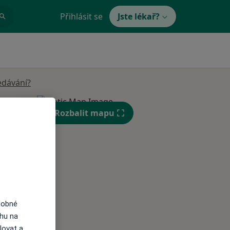
Přihlásit se
Jste lékař?
edávání?
St
Čt
Pá
Rozbalit mapu
n
12 Srpen
13 Srpen
14 Srpen
i
dobné
ahu na
lovat a