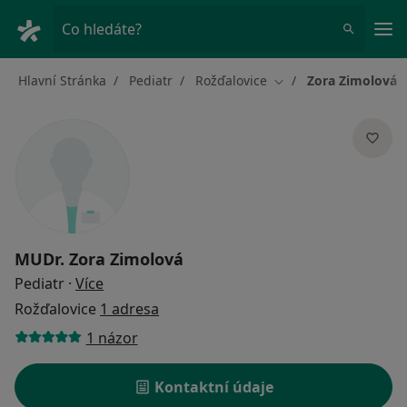
Hla
Co hledáte?
Hlavní Stránka
Pediatr
Rožďalovice
Zora Zimolová
Změna města
MUDr.
Zora Zimolová
o specializacích
Pediatr
·
Více
Rožďalovice
1 adresa
1 názor
Kontaktní údaje