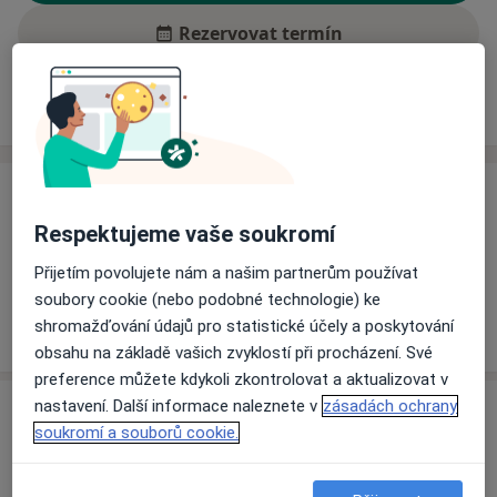
Rezervovat termín
Ceník
Adresy
Názory pacientů (1)
Ceník
Respektujeme vaše soukromí
Informace o službách a cenách nejsou k dispozici
Tento specialista ještě nepřidával žádné informace o
Přijetím povolujete nám a našim partnerům používat
svých službách.
soubory cookie (nebo podobné technologie) ke
shromažďování údajů pro statistické účely a poskytování
obsahu na základě vašich zvyklostí při procházení. Své
preference můžete kdykoli zkontrolovat a aktualizovat v
nastavení. Další informace naleznete v
zásadách ochrany
Adresa
soukromí a souborů cookie.
Soukromá ordinace dětské lékařky
U Barborky 374,
Rožďalovice
28934