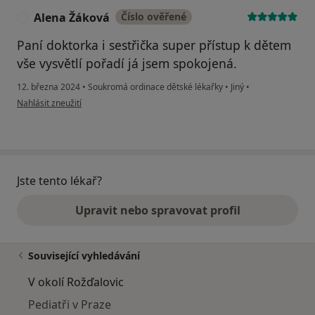
Alena Žáková
Číslo ověřené
A
Paní doktorka i sestřička super přístup k dětem
vše vysvětlí pořadí já jsem spokojená.
12. března 2024
•
Soukromá ordinace dětské lékařky
•
Jiný
•
podle názoru uživatele Alena Žáková
Nahlásit zneužití
Jste tento lékař?
Upravit nebo spravovat profil
Související vyhledávání
V okolí Rožďalovic
Pediatři v Praze