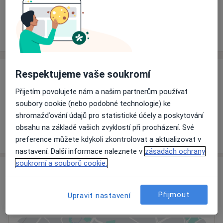
Rezervovat termín
Ceník
Adresy
Názory pacientů
Respektujeme vaše soukromí
Ceník
Přijetím povolujete nám a našim partnerům používat
Informace o službách a cenách nejsou k dispozici
soubory cookie (nebo podobné technologie) ke
Tento specialista ještě nepřidával žádné informace o
shromažďování údajů pro statistické účely a poskytování
svých službách.
obsahu na základě vašich zvyklostí při procházení. Své
preference můžete kdykoli zkontrolovat a aktualizovat v
nastavení. Další informace naleznete v
zásadách ochrany
soukromí a souborů cookie.
Adresa
Ordinace
Přijmout
Upravit nastavení
Výstupní 3219/2,
Ústí nad Labem
400 11