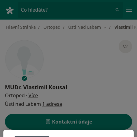
Hla
Co hledáte?
Hlavní Stránka
Ortoped
Ústí Nad Labem
Vlastimil 
Změna města
MUDr.
Vlastimil Kousal
o specializacích
Ortoped
·
Více
Ústí nad Labem
1 adresa
Kontaktní údaje