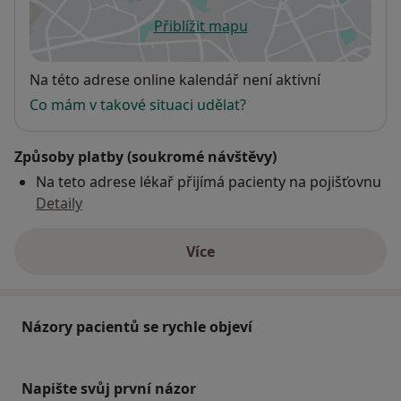
Přiblížit mapu
se otevře v nové záložce
Dostupnost
Na této adrese online kalendář není aktivní
Co mám v takové situaci udělat?
Způsoby platby (soukromé návštěvy)
Na teto adrese lékař přijímá pacienty na pojišťovnu
Detaily
Více
o adrese
Názory pacientů se rychle objeví
Napište svůj první názor