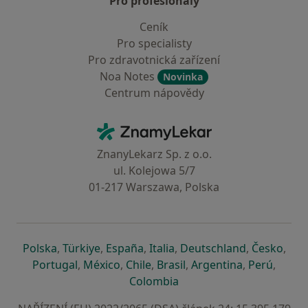
Pro profesionály
Ceník
Pro specialisty
Pro zdravotnická zařízení
Noa Notes
Novinka
Centrum nápovědy
Kontakt
ZnamyLekar - Hlavní stránka
ZnanyLekarz Sp. z o.o.
ul. Kolejowa 5/7
01-217 Warszawa, Polska
se otevře v nové záložce
se otevře v nové záložce
se otevře v nové záložce
se otevře v nové záložce
se otevře v 
se o
Polska
,
Türkiye
,
España
,
Italia
,
Deutschland
,
Česko
,
se otevře v nové záložce
se otevře v nové záložce
se otevře v nové záložce
se otevře v nové záložc
se otevře v 
se ote
Portugal
,
México
,
Chile
,
Brasil
,
Argentina
,
Perú
,
se otevře v nové záložce
Colombia