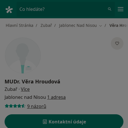
Hla
Co hledáte?
Hlavní Stránka
Zubař
Jablonec Nad Nisou
Věra Hro
Změna města
MUDr.
Věra Hroudová
o specializacích
Zubař
·
Více
Jablonec nad Nisou
1 adresa
9 názorů
Kontaktní údaje