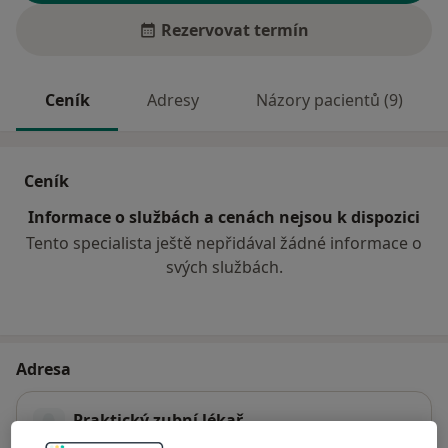
Rezervovat termín
Ceník
Adresy
Názory pacientů (9)
Ceník
Informace o službách a cenách nejsou k dispozici
Tento specialista ještě nepřidával žádné informace o
svých službách.
Adresa
Praktický zubní lékař
Na Roli 2203,
Jablonec nad Nisou
46601