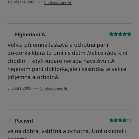
podle názoru uživatele Pacient
19. března 2009
•
•
•
Nahlásit zneužití
Elgheriani A.
E
Velice příjemná,laskavá a ochotná paní
doktorka,která to umí i s dětmi.Velice ráda k ní
chodím i když zubaře nerada navštěvuji.A
nejenom paní doktorka,ale i sestřička je velice
příjemná a ochotná.
podle názoru uživatele Elgheriani A.
5. února 2009
•
•
•
Nahlásit zneužití
Pacient
velmi dobrá, vstřícná a ochotná. Umí uklidnit i
poradit.