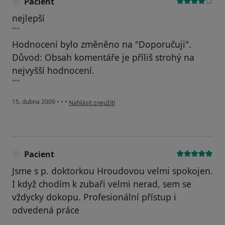
Pacient
nejlepší
```
Hodnocení bylo změněno na "Doporučuji".
Důvod: Obsah komentáře je příliš strohý na
nejvyšší hodnocení.
```
podle názoru uživatele Pacient
15. dubna 2009
•
•
•
Nahlásit zneužití
Pacient
Jsme s p. doktorkou Hroudovou velmi spokojen.
I když chodím k zubaři velmi nerad, sem se
vždycky dokopu. Profesionální přístup i
odvedená práce