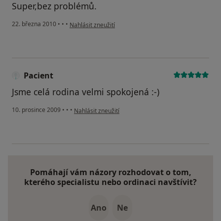
Super,bez problémů.
podle názoru uživatele Pacient
22. března 2010
•
•
•
Nahlásit zneužití
Pacient
Jsme celá rodina velmi spokojená :-)
podle názoru uživatele Pacient
10. prosince 2009
•
•
•
Nahlásit zneužití
Pomáhají vám názory rozhodovat o tom,
kterého specialistu nebo ordinaci navštívit?
Ano
Ne