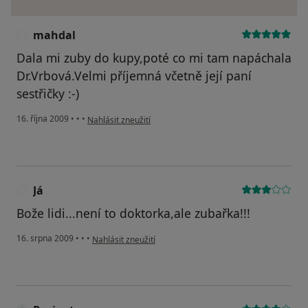
mahdal
M
Dala mi zuby do kupy,poté co mi tam napáchala
Dr.Vrbová.Velmi příjemná včetně její paní
sestřičky :-)
podle názoru uživatele mahdal
16. října 2009
•
•
•
Nahlásit zneužití
Já
J
Bože lidi...není to doktorka,ale zubařka!!!
podle názoru uživatele Já
16. srpna 2009
•
•
•
Nahlásit zneužití