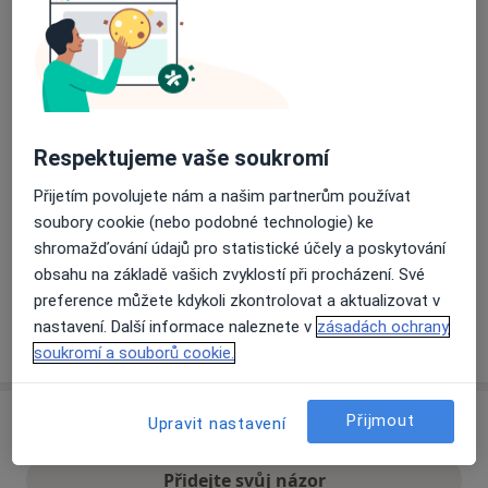
Přiblížit mapu
se otevře v nové záložce
Dostupnost
Na této adrese online kalendář není aktivní
Respektujeme vaše soukromí
Co mám v takové situaci udělat?
Přijetím povolujete nám a našim partnerům používat
Způsoby platby (soukromé návštěvy)
soubory cookie (nebo podobné technologie) ke
shromažďování údajů pro statistické účely a poskytování
Na teto adrese lékař přijímá pacienty na pojišťovnu
obsahu na základě vašich zvyklostí při procházení. Své
Detaily
preference můžete kdykoli zkontrolovat a aktualizovat v
nastavení. Další informace naleznete v
zásadách ochrany
Více
o adrese
soukromí a souborů cookie.
Přijmout
Upravit nastavení
Názory
Přidejte svůj názor