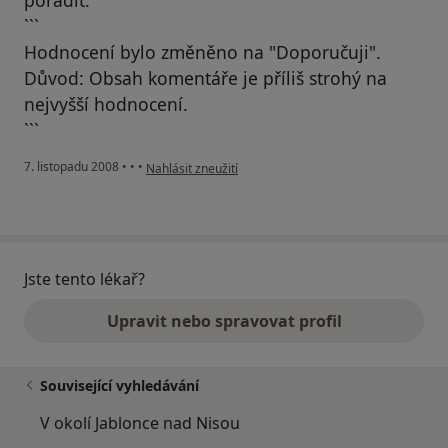
```
Hodnocení bylo změněno na "Doporučuji".
Důvod: Obsah komentáře je příliš strohý na
nejvyšší hodnocení.
```
podle názoru uživatele Pacient
7. listopadu 2008
•
•
•
Nahlásit zneužití
Jste tento lékař?
Upravit nebo spravovat profil
Související vyhledávání
V okolí Jablonce nad Nisou