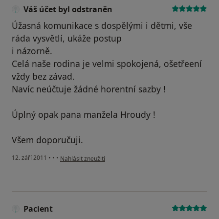
Váš účet byl odstraněn
Úžasná komunikace s dospělými i dětmi, vše
ráda vysvětlí, ukáže postup
i názorně.
Celá naše rodina je velmi spokojená, ošetřeení
vždy bez závad.
Navíc neúčtuje žádné horentní sazby !
Úplný opak pana manžela Hroudy !
Všem doporučuji.
podle názoru uživatele Váš účet byl odstraněn
12. září 2011
•
•
•
Nahlásit zneužití
Pacient