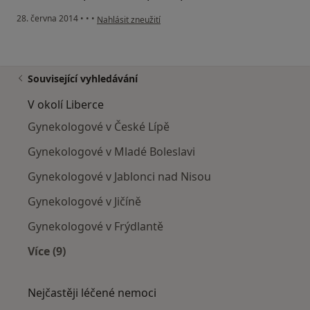
podle názoru uživatele Váš účet byl odstraněn
28. června 2014
•
•
•
Nahlásit zneužití
Související vyhledávání
V okolí Liberce
Gynekologové v České Lípě
Gynekologové v Mladé Boleslavi
Gynekologové v Jablonci nad Nisou
Gynekologové v Jičíně
Gynekologové v Frýdlantě
Více (9)
Více v kategorii: V okolí Liberce
Nejčastěji léčené nemoci