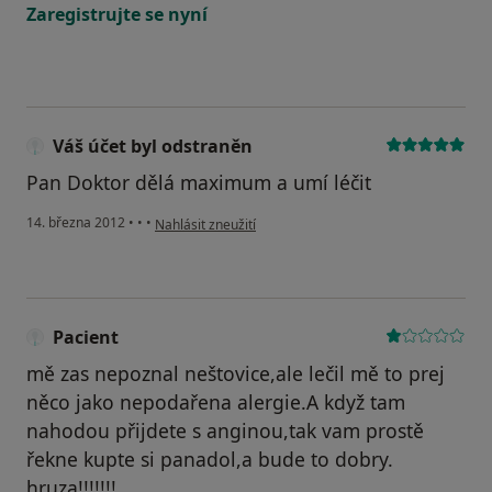
Zaregistrujte se nyní
Váš účet byl odstraněn
Pan Doktor dělá maximum a umí léčit
podle názoru uživatele Váš účet byl odstraněn
14. března 2012
•
•
•
Nahlásit zneužití
Pacient
mě zas nepoznal neštovice,ale lečil mě to prej
něco jako nepodařena alergie.A když tam
nahodou přijdete s anginou,tak vam prostě
řekne kupte si panadol,a bude to dobry.
hruza!!!!!!!