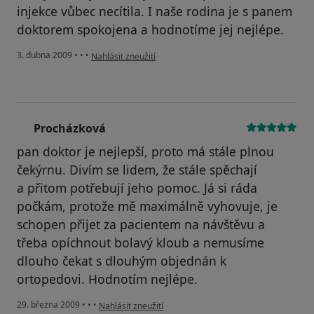
injekce vůbec necítila. I naše rodina je s panem
doktorem spokojena a hodnotíme jej nejlépe.
podle názoru uživatele Kašparová Marie
3. dubna 2009
•
•
•
Nahlásit zneužití
Procházková
P
pan doktor je nejlepší, proto má stále plnou
čekýrnu. Divím se lidem, že stále spěchají
a přitom potřebují jeho pomoc. Já si ráda
počkám, protože mě maximálně vyhovuje, je
schopen přijet za pacientem na návštěvu a
třeba opíchnout bolavý kloub a nemusíme
dlouho čekat s dlouhým objednán k
ortopedovi. Hodnotím nejlépe.
podle názoru uživatele Procházková
29. března 2009
•
•
•
Nahlásit zneužití