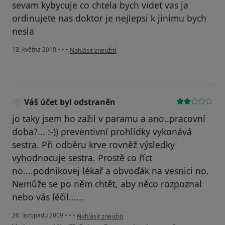
sevam kybycuje co chtela bych videt vas ja
ordinujete nas doktor je nejlepsi k jinimu bych
nesla
podle názoru uživatele Pacient
13. května 2010
•
•
•
Nahlásit zneužití
Váš účet byl odstraněn
jo taky jsem ho zažil v paramu a ano..pracovní
doba?... :-)) preventivní prohlídky vykonává
sestra. Při odběru krve rovněž výsledky
vyhodnocuje sestra. Prostě co říct
no....podnikovej lékař a obvoďák na vesnici no.
Nemůže se po něm chtět, aby něco rozpoznal
nebo vás léčil......
podle názoru uživatele Váš účet byl odstraněn
26. listopadu 2009
•
•
•
Nahlásit zneužití