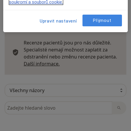
soukromí a souborů cookie.
Přijmout
Upravit nastavení
23 názorů
Recenze pacientů jsou pro nás důležité.
Specialisté nemají možnost zaplatit za
odstranění nebo změnu recenze pacienta.
Další informace o názorech
Další informace.
Hledejte v názorech