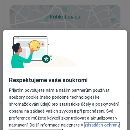
Přiblížit mapu
se otevře v nové záložce
Dostupnost
Na této adrese online kalendář není aktivní
Co mám v takové situaci udělat?
Způsoby platby (soukromé návštěvy)
Na teto adrese lékař přijímá pacienty na pojišťovnu
Detaily
Respektujeme vaše soukromí
Více
Přijetím povolujete nám a našim partnerům používat
o adrese
soubory cookie (nebo podobné technologie) ke
shromažďování údajů pro statistické účely a poskytování
obsahu na základě vašich zvyklostí při procházení. Své
Názory
preference můžete kdykoli zkontrolovat a aktualizovat v
nastavení. Další informace naleznete v
zásadách ochrany
Přidejte svůj názor