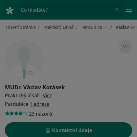
Hla
Co hledáte?
Hlavní Stránka
Praktický Lékař
Pardubice
Václav Ko
Změna města
MUDr.
Václav Kotásek
o specializacích
Praktický lékař
·
Více
Pardubice
1 adresa
23 názorů
Kontaktní údaje