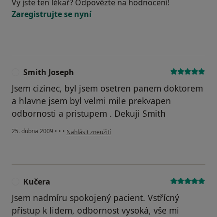
Vy jste ten lékař? Odpovězte na hodnocení!
Zaregistrujte se nyní
Smith Joseph
S
Jsem cizinec, byl jsem osetren panem doktorem
a hlavne jsem byl velmi mile prekvapen
odbornosti a pristupem . Dekuji Smith
podle názoru uživatele Smith Joseph
25. dubna 2009
•
•
•
Nahlásit zneužití
Kučera
K
Jsem nadmíru spokojený pacient. Vstřícný
přístup k lidem, odbornost vysoká, vše mi