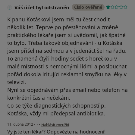
Váš účet byl odstraněn
Číslo ověřené
K panu Kotáskovi jsem měl tu čest chodit
několik let. Teprve po přestěhování a změně
praktického lékaře jsem si uvědomil, jak špatné
to bylo. Třeba takové objednávání - u Kotáska
jsem přišel na sedmou a v jedenáct šel na řadu.
To znamená čtyři hodiny sedět s horečkou v
malé místnosti s nemocnými lidmi a poslouchat
pořád dokola iritující reklamní smyčku na léky v
televizi.
Nyní se objednávám přes email nebo telefon na
konkrétní čas a nečekám.
Co se týče diagnostických schopností p.
Kotáska, vždy mi předepsal antibiotika.
podle názoru uživatele Váš účet byl odstraněn
11. dubna 2012
•
•
•
Nahlásit zneužití
Vy jste ten lékař? Odpovězte na hodnocení!