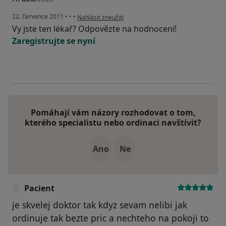
podle názoru uživatele Pacient
22. července 2011
•
•
•
Nahlásit zneužití
Vy jste ten lékař? Odpovězte na hodnocení!
Zaregistrujte se nyní
Pomáhají vám názory rozhodovat o tom,
kterého specialistu nebo ordinaci navštívit?
Ano
Ne
Pacient
je skvelej doktor tak kdyz sevam nelibi jak
ordinuje tak bezte pric a nechteho na pokoji to