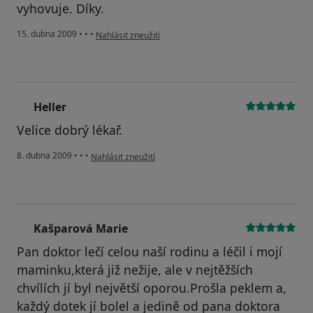
vyhovuje. Díky.
podle názoru uživatele Kučera
15. dubna 2009
•
•
•
Nahlásit zneužití
Heller
H
Velice dobrý lékař.
podle názoru uživatele Heller
8. dubna 2009
•
•
•
Nahlásit zneužití
Kašparová Marie
K
Pan doktor lečí celou naší rodinu a léčil i mojí
maminku,která již nežije, ale v nejtěžších
chvílích jí byl největší oporou.Prošla peklem a,
každý dotek jí bolel a jedině od pana doktora