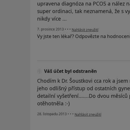
upravena diagnóza na PCOS a nález na 
super ordinaci, tak neznamená, že s 
nikdy více ...
podle názoru uživatele Váš účet byl
7. prosince 2013
•
•
•
Nahlásit zneužití
Vy jste ten lékař? Odpovězte na hodnocen
Váš účet byl odstraněn
Chodím k Dr. Šoustkovi cca rok a jsem
jeho odlišný přístup od ostatních gyn
detailní vyšetření.......Do dvou měsíc
otěhotněla :-)
podle názoru uživatele Váš účet b
28. listopadu 2013
•
•
•
Nahlásit zneužití