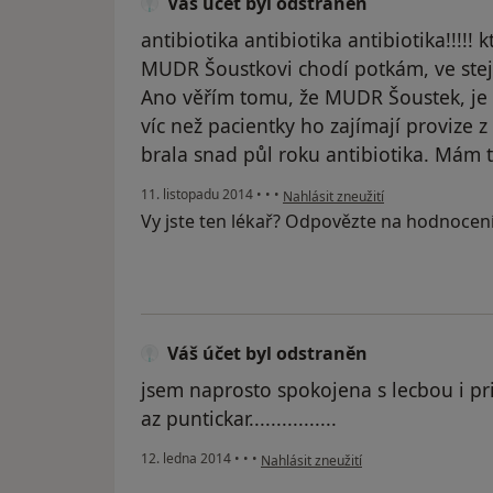
Váš účet byl odstraněn
antibiotika antibiotika antibiotika!!!!!
MUDR Šoustkovi chodí potkám, ve stej
Ano věřím tomu, že MUDR Šoustek, je výb
víc než pacientky ho zajímají provize z
brala snad půl roku antibiotika. Mám 
podle názoru uživatele Váš účet b
11. listopadu 2014
•
•
•
Nahlásit zneužití
Vy jste ten lékař? Odpovězte na hodnocen
Váš účet byl odstraněn
jsem naprosto spokojena s lecbou i pri
az puntickar................
podle názoru uživatele Váš účet byl o
12. ledna 2014
•
•
•
Nahlásit zneužití