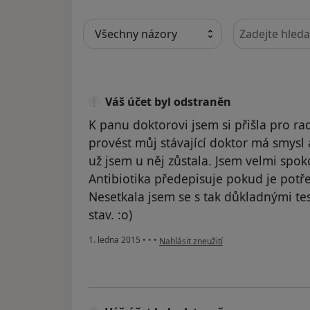
Hledejte v ná
Váš účet byl odstraněn
K panu doktorovi jsem si přišla pro rad
provést můj stávající doktor má smysl a
už jsem u něj zůstala. Jsem velmi spok
Antibiotika předepisuje pokud je potře
Nesetkala jsem se s tak důkladnými te
stav. :o)
podle názoru uživatele Váš účet byl od
1. ledna 2015
•
•
•
Nahlásit zneužití