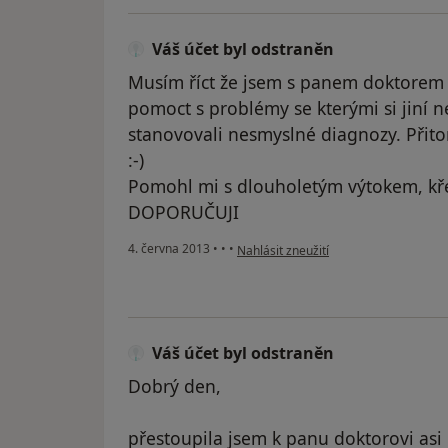
Váš účet byl odstraněn
Musím říct že jsem s panem doktorem
pomoct s problémy se kterými si jiní 
stanovovali nesmyslné diagnozy. Přitom
:-)
Pomohl mi s dlouholetým výtokem, kře
DOPORUČUJI
podle názoru uživatele Váš účet byl o
4. června 2013
•
•
•
Nahlásit zneužití
Váš účet byl odstraněn
Dobrý den,
přestoupila jsem k panu doktorovi as