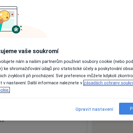
ách nejsou k dispozici
ádné informace o svých službách.
ujeme vaše soukromí
ovolujete nám a našim partnerům používat soubory cookie (nebo po
e) ke shromažďování údajů pro statistické účely a poskytování obs
ich zvyklostí při procházení. Své preference můžete kdykoli zkontro
t v nastavení. Další informace naleznete v
zásadách ochrany soukr
okie.
 mapu
 otevře v nové záložce
P
Upravit nastavení
ní