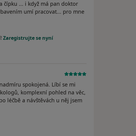
čípku ... i když má pan doktor
vybavením umí pracovat... pro mne
 odstraněn
í!
Zaregistrujte se nyní
 nadmíru spokojená. Líbí se mi
ekologů, komplexní pohled na věc,
ů po léčbě a návštěvách u něj jsem
yl odstraněn