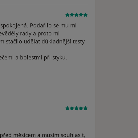
 spokojená. Podařilo se mu mi
nevěděly rady a proto mi
 stačilo udělat důkladnější testy
čemi a bolestmi při styku.
dstraněn
i před měsícem a musím souhlasit,