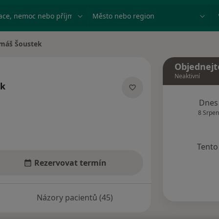
ace, nemoc nebo příjmení
Město nebo region
máš Šoustek
města
Objednejt
Neaktivní
ek
lizacích
Dnes
8 Srpen
Tento 
Rezervovat termín
Názory pacientů (45)