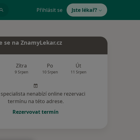
Přihlásit se
Jste lékař?
e se na ZnamyLekar.cz
Zítra
Po
Út
St
Čt
9 Srpen
10 Srpen
11 Srpen
12 Srpen
13 Srp
specialista nenabízí online rezervaci
termínu na této adrese.
Rezervovat termín