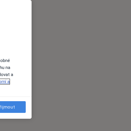
dobné
ahu na
lovat a
omí a
řijmout