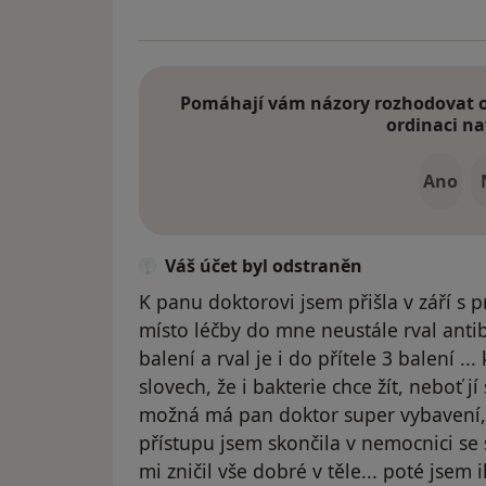
Pomáhají vám názory rozhodovat o 
ordinaci na
Ano
Váš účet byl odstraněn
K panu doktorovi jsem přišla v září s 
místo léčby do mne neustále rval antib
balení a rval je i do přítele 3 balení ...
slovech, že i bakterie chce žít, neboť jí
možná má pan doktor super vybavení, a
přístupu jsem skončila v nemocnici se s
mi zničil vše dobré v těle... poté jsem