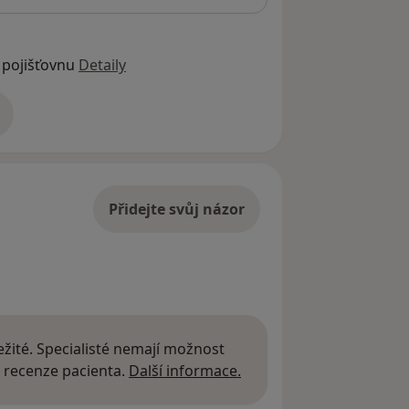
 pojišťovnu
Detaily
adrese
Přidejte svůj názor
žité. Specialisté nemají možnost
Další informace o názor
 recenze pacienta.
Další informace.