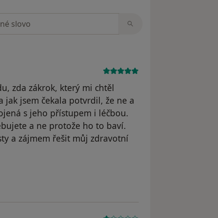
zorech
u, zda zákrok, který mi chtěl
 jak jsem čekala potvrdil, že ne a
ojená s jeho přístupem i léčbou.
bujete a ne protože ho to baví.
sty a zájmem řešit můj zdravotní
straněn