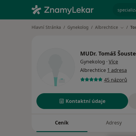
specializ
Hlavní Stránka
Gynekolog
Albrechtice
To
Změna 
MUDr.
Tomáš Šoust
o specia
Gynekolog
·
Více
Albrechtice
1 adresa
45 názorů
Kontaktní údaje
Ceník
Adresy