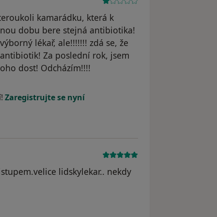
 kteroukoli kamarádku, která k
nou dobu bere stejná antibiotika!
orný lékař, ale!!!!!!! zdá se, že
 antibiotik! Za poslední rok, jsem
toho dost! Odcházím!!!!
yl odstraněn
í!
Zaregistrujte se nyní
stupem.velice lidskylekar.. nekdy
dstraněn