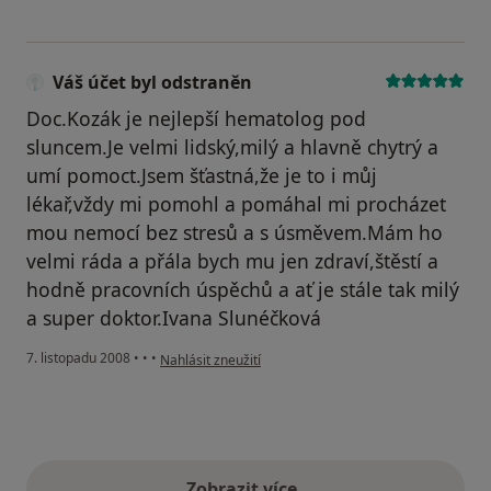
Váš účet byl odstraněn
Doc.Kozák je nejlepší hematolog pod
sluncem.Je velmi lidský,milý a hlavně chytrý a
umí pomoct.Jsem šťastná,že je to i můj
lékař,vždy mi pomohl a pomáhal mi procházet
mou nemocí bez stresů a s úsměvem.Mám ho
velmi ráda a přála bych mu jen zdraví,štěstí a
hodně pracovních úspěchů a ať je stále tak milý
a super doktor.Ivana Slunéčková
podle názoru uživatele Váš účet byl odstraněn
7. listopadu 2008
•
•
•
Nahlásit zneužití
Zobrazit více