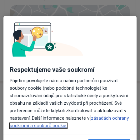
Přiblížit mapu
se otevře v nové záložce
Dostupnost
Na této adrese online kalendář není aktivní
Co mám v takové situaci udělat?
Více
Respektujeme vaše soukromí
o adrese
Přijetím povolujete nám a našim partnerům používat
soubory cookie (nebo podobné technologie) ke
Názory
shromažďování údajů pro statistické účely a poskytování
obsahu na základě vašich zvyklostí při procházení. Své
Přidejte svůj názor
preference můžete kdykoli zkontrolovat a aktualizovat v
nastavení. Další informace naleznete v
zásadách ochrany
soukromí a souborů cookie.
12 názorů