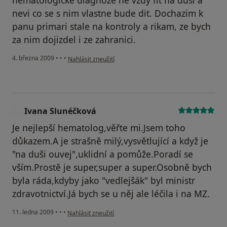
hematologicke diagnoze ne vzdy fit na dusi a
nevi co se s nim vlastne bude dit. Dochazim k
panu primari stale na kontroly a rikam, ze bych
za nim dojizdel i ze zahranici.
podle názoru uživatele Dvorak Ivo
4. března 2009
•
•
•
Nahlásit zneužití
Ivana Slunéčková
I
Je nejlepší hematolog,věřte mi.Jsem toho
důkazem.A je strašně milý,vysvětlující a když je
"na duši ouvej",uklidní a pomůže.Poradí se
vším.Prostě je super,super a super.Osobně bych
byla ráda,kdyby jako "vedlejšák" byl ministr
zdravotnictví.Já bych se u něj ale léčila i na MZ.
podle názoru uživatele Ivana Slunéčková
11. ledna 2009
•
•
•
Nahlásit zneužití