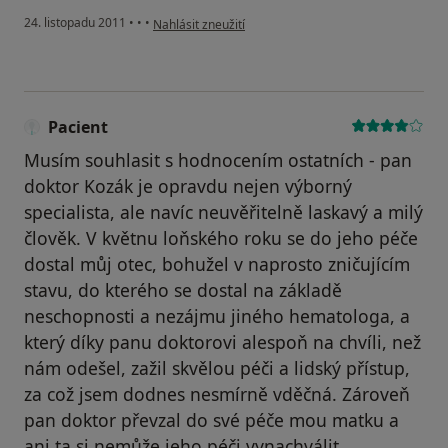
podle názoru uživatele Váš účet byl odstraněn
24. listopadu 2011
•
•
•
Nahlásit zneužití
Pacient
Musím souhlasit s hodnocením ostatních - pan
doktor Kozák je opravdu nejen výborný
specialista, ale navíc neuvěřitelně laskavý a milý
člověk. V květnu loňského roku se do jeho péče
dostal můj otec, bohužel v naprosto zničujícím
stavu, do kterého se dostal na základě
neschopnosti a nezájmu jiného hematologa, a
který díky panu doktorovi alespoň na chvíli, než
nám odešel, zažil skvělou péči a lidský přístup,
za což jsem dodnes nesmírně vděčná. Zároveň
pan doktor převzal do své péče mou matku a
ani ta si nemůže jeho péči vynachválit.