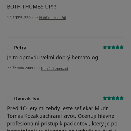
BOTH THUMBS UP!!!
podle názoru uživatele Váš účet byl odstraněn
17. srpna 2009
•
•
•
Nahlásit zneužití
Petra
P
Je to opravdu velmi dobrý hematolog.
podle názoru uživatele Petra
27. června 2009
•
•
•
Nahlásit zneužití
Dvorak Ivo
D
Pred 1O lety mi tehdy jeste seflekar Mudr.
Tomas Kozak zachranil zivot. Ocenuji hlavne
profesionalni pristup k pacientovi, ktery je po