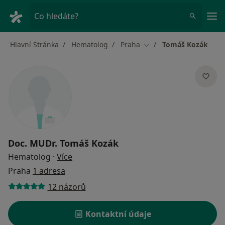
Hla
Co hledáte?
Hlavní Stránka
Hematolog
Praha
Tomáš Kozák
Změna města
Doc. MUDr.
Tomáš Kozák
o specializacích
Hematolog
·
Více
Praha
1 adresa
12 názorů
Kontaktní údaje