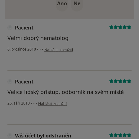
Ano
Ne
Pacient
Velmi dobrý hematolog
podle názoru uživatele Pacient
6. prosince 2010
•
•
•
Nahlásit zneužití
Pacient
Velice lidský přístup, odborník na svém místě
podle názoru uživatele Pacient
26. září 2010
•
•
•
Nahlásit zneužití
Váš účet byl odstraněn