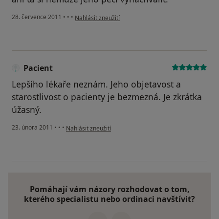
podle názoru uživatele Pacient
28. července 2011
•
•
•
Nahlásit zneužití
Pacient
Lepšího lékaře neznám. Jeho objetavost a
starostlivost o pacienty je bezmezná. Je zkrátka
úžasný.
podle názoru uživatele Pacient
23. února 2011
•
•
•
Nahlásit zneužití
Pomáhají vám názory rozhodovat o tom,
kterého specialistu nebo ordinaci navštívit?