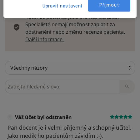
Přijmout
Upravit nastavení
Recenze pacientů jsou pro nás důležité.
Specialisté nemají možnost zaplatit za
odstranění nebo změnu recenze pacienta.
Další informace o názorech
Další informace.
Hledejte v názorech
Váš účet byl odstraněn
Pan docent je i velmi příjemný a schopný učitel.
Jako medik ho pacientům závidím :-).