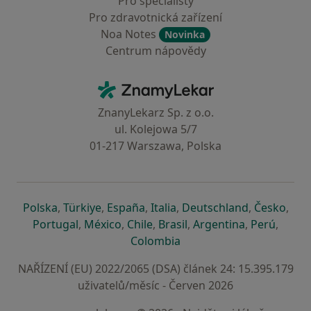
Pro specialisty
Pro zdravotnická zařízení
Noa Notes
Novinka
Centrum nápovědy
Kontakt
ZnamyLekar - Hlavní stránka
ZnanyLekarz Sp. z o.o.
ul. Kolejowa 5/7
01-217 Warszawa, Polska
se otevře v nové záložce
se otevře v nové záložce
se otevře v nové záložce
se otevře v nové záložce
se otevře v 
se o
Polska
,
Türkiye
,
España
,
Italia
,
Deutschland
,
Česko
,
se otevře v nové záložce
se otevře v nové záložce
se otevře v nové záložce
se otevře v nové záložc
se otevře v 
se ote
Portugal
,
México
,
Chile
,
Brasil
,
Argentina
,
Perú
,
se otevře v nové záložce
Colombia
NAŘÍZENÍ (EU) 2022/2065 (DSA) článek 24: 15.395.179
uživatelů/měsíc - Červen 2026