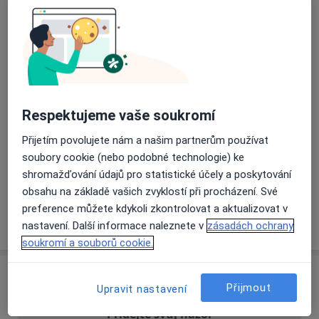
Přiblížit mapu
se otevře v nové záložce
Dostupnost
Na této adrese online kalendář není aktivní
Co mám v takové situaci udělat?
Respektujeme vaše soukromí
Přijetím povolujete nám a našim partnerům používat
Způsoby platby (soukromé návštěvy)
soubory cookie (nebo podobné technologie) ke
Na teto adrese lékař přijímá pacienty na pojišťovnu
shromažďování údajů pro statistické účely a poskytování
Detaily
obsahu na základě vašich zvyklostí při procházení. Své
preference můžete kdykoli zkontrolovat a aktualizovat v
Více
nastavení. Další informace naleznete v
zásadách ochrany
o adrese
soukromí a souborů cookie.
Názory
Přijmout
Upravit nastavení
Přidejte svůj názor