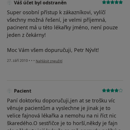
Váš účet byl odstraněn
Super osobní přístup k zákazníkovi, vylíčí
všechny možná řešení, je velmi příjemná,
pacinent má u této lékařky jméno, není pouze
jeden z čekárny!
Moc Vám všem dopuručuji, Petr Nývlt!
podle názoru uživatele Váš účet byl odstraněn
27. září 2010
•
•
•
Nahlásit zneužití
Pacient
Paní doktorku doporučuji,jen at se trošku víc
věnuje pacientům a vyslechne je jinak je to
velice fajnová lékařka a nemohu na ni říct nic
škaredého.O sestřičce je to horší,někdy je fajn