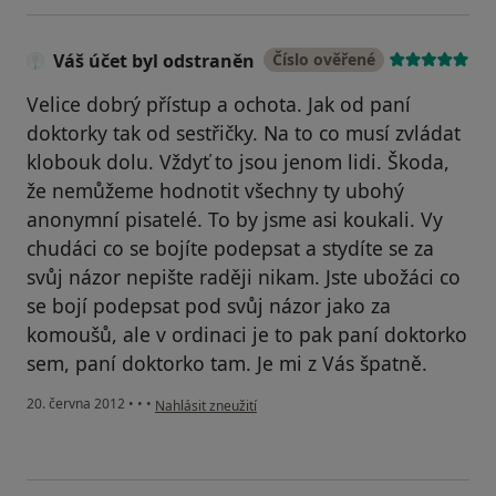
Váš účet byl odstraněn
Číslo ověřené
Velice dobrý přístup a ochota. Jak od paní
doktorky tak od sestřičky. Na to co musí zvládat
klobouk dolu. Vždyť to jsou jenom lidi. Škoda,
že nemůžeme hodnotit všechny ty ubohý
anonymní pisatelé. To by jsme asi koukali. Vy
chudáci co se bojíte podepsat a stydíte se za
svůj názor nepište raději nikam. Jste ubožáci co
se bojí podepsat pod svůj názor jako za
komoušů, ale v ordinaci je to pak paní doktorko
sem, paní doktorko tam. Je mi z Vás špatně.
podle názoru uživatele Váš účet byl odstraněn
20. června 2012
•
•
•
Nahlásit zneužití