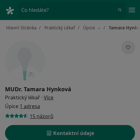
Hla
Co hledáte?
Hlavní Stránka
Praktický Lékař
Úpice
Tamara Hynk
Změna města
MUDr.
Tamara Hynková
o specializacích
Praktický lékař
·
Více
Úpice
1 adresa
15 názorů
Kontaktní údaje