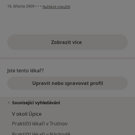
podle názoru uživatele BOŽÁČEK
16. března 2009
•
•
•
Nahlásit zneužití
Zobrazit více
výše uvedené názory
Jste tento lékař?
Upravit nebo spravovat profil
Související vyhledávání
V okolí Úpice
Praktičtí lékaři v Trutnov
Praktičtí lékaři v Náchodě