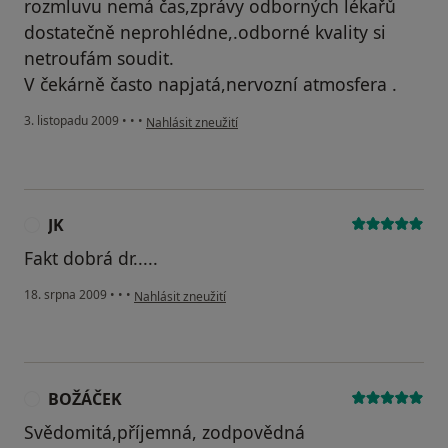
rozmluvu nemá čas,zprávy odborných lékařů
dostatečně neprohlédne,.odborné kvality si
netroufám soudit.
V čekárně často napjatá,nervozní atmosfera .
podle názoru uživatele Pacient
3. listopadu 2009
•
•
•
Nahlásit zneužití
JK
J
Fakt dobrá dr.....
podle názoru uživatele JK
18. srpna 2009
•
•
•
Nahlásit zneužití
BOŽÁČEK
B
Svědomitá,příjemná, zodpovědná