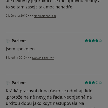
ale někdy ty její kukuče se mě opravdu nelíbý a
to se tam zasejc tak moc nenadře.
podle názoru uživatele Pacient
21. června 2010
•
•
•
Nahlásit zneužití
Pacient
Jsem spokojen.
podle názoru uživatele Pacient
31. ledna 2010
•
•
•
Nahlásit zneužití
Pacient
Krátká pracovní doba,často se odmítají lidé
,protože na ně nevyjde řada.Neobjedná na
urcitou dobu jako když nastupovala.Na