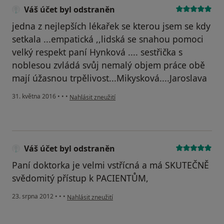
Váš účet byl odstraněn
jedna z nejlepších lékařek se kterou jsem se kdy
setkala ...empatická ,,lidská se snahou pomoci
velký respekt paní Hynková .... sestřička s
noblesou zvládá svůj nemalý objem práce obě
mají úžasnou trpělivost...Mikysková....Jaroslava
podle názoru uživatele Váš účet byl odstraněn
31. května 2016
•
•
•
Nahlásit zneužití
Váš účet byl odstraněn
Paní doktorka je velmi vstřícná a má SKUTEČNĚ
svědomitý přístup k PACIENTŮM,
podle názoru uživatele Váš účet byl odstraněn
23. srpna 2012
•
•
•
Nahlásit zneužití