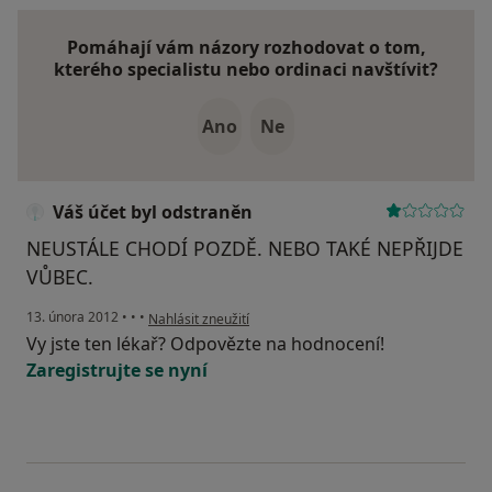
Pomáhají vám názory rozhodovat o tom,
kterého specialistu nebo ordinaci navštívit?
Ano
Ne
Váš účet byl odstraněn
NEUSTÁLE CHODÍ POZDĚ. NEBO TAKÉ NEPŘIJDE
VŮBEC.
podle názoru uživatele Váš účet byl odstraněn
13. února 2012
•
•
•
Nahlásit zneužití
Vy jste ten lékař? Odpovězte na hodnocení!
Zaregistrujte se nyní