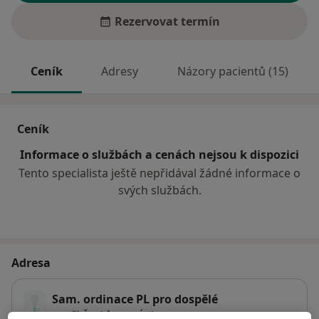
Rezervovat termín
Ceník
Adresy
Názory pacientů (15)
Ceník
Informace o službách a cenách nejsou k dispozici
Tento specialista ještě nepřidával žádné informace o
svých službách.
Adresa
Sam. ordinace PL pro dospělé
Bratří Čapků 773,
Úpice
54232