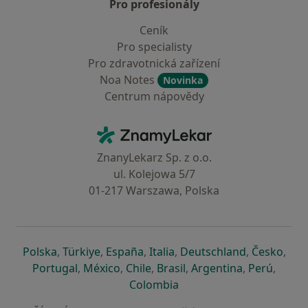
Pro profesionály
Ceník
Pro specialisty
Pro zdravotnická zařízení
Noa Notes
Novinka
Centrum nápovědy
Kontakt
ZnamyLekar - Hlavní stránka
ZnanyLekarz Sp. z o.o.
ul. Kolejowa 5/7
01-217 Warszawa, Polska
se otevře v nové záložce
se otevře v nové záložce
se otevře v nové záložce
se otevře v nové záložce
se otevře v 
se o
Polska
,
Türkiye
,
España
,
Italia
,
Deutschland
,
Česko
,
se otevře v nové záložce
se otevře v nové záložce
se otevře v nové záložce
se otevře v nové záložc
se otevře v 
se ote
Portugal
,
México
,
Chile
,
Brasil
,
Argentina
,
Perú
,
se otevře v nové záložce
Colombia