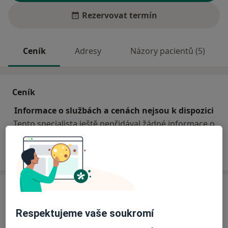
Rezervovat termín
Ceník
Adresy
Názory pacientů (5)
Ceník
Informace o službách a cenách nejsou k dispozici
Tento specialista ještě nepřidával žádné informace o
svých službách.
Adresa
Respektujeme vaše soukromí
Ordinace PL pro dospělé
Husovo náměstí 175,
Beroun
26601