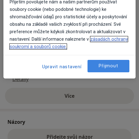
Přijetím povolujete nám a našim partnerům používat
soubory cookie (nebo podobné technologie) ke
shromažďování údajů pro statistické účely a poskytování
Přiblížit mapu
se otevře v nové záložce
obsahu na základě vašich zvyklostí při procházení. Své
preference můžete kdykoli zkontrolovat a aktualizovat v
Dostupnost
Na této adrese online kalendář není aktivní
nastavení. Další informace naleznete v
zásadách ochrany
Co mám v takové situaci udělat?
soukromí a souborů cookie.
Způsoby platby (soukromé návštěvy)
Přijmout
Upravit nastavení
Na teto adrese lékař přijímá pacienty na pojišťovnu
Detaily
Více
o adrese
Názory
Přidejte svůj názor