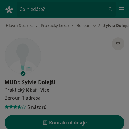
Hla
Co hledáte?
Hlavní Stránka
Praktický Lékař
Beroun
Sylvie Dolejš
Změna města
MUDr.
Sylvie Dolejší
o specializacích
Praktický lékař
·
Více
Beroun
1 adresa
5 názorů
Kontaktní údaje