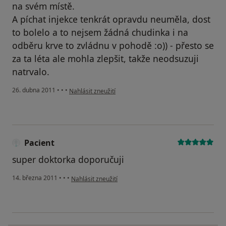
na svém místě.
A píchat injekce tenkrát opravdu neuměla, dost
to bolelo a to nejsem žádná chudinka i na
odběru krve to zvládnu v pohodě :o)) - přesto se
za ta léta ale mohla zlepšit, takže neodsuzuji
natrvalo.
podle názoru uživatele Pacient
26. dubna 2011
•
•
•
Nahlásit zneužití
Pacient
super doktorka doporučuji
podle názoru uživatele Pacient
14. března 2011
•
•
•
Nahlásit zneužití