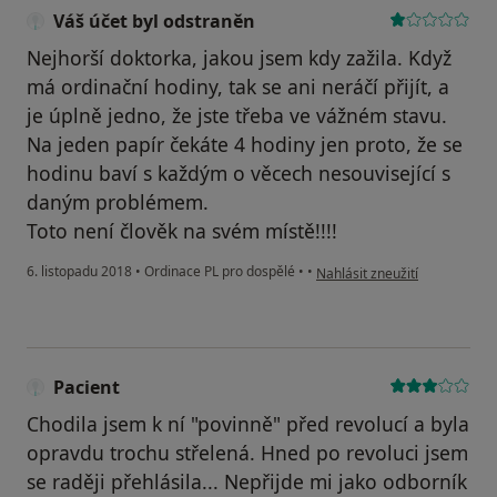
Váš účet byl odstraněn
Nejhorší doktorka, jakou jsem kdy zažila. Když
má ordinační hodiny, tak se ani neráčí přijít, a
je úplně jedno, že jste třeba ve vážném stavu.
Na jeden papír čekáte 4 hodiny jen proto, že se
hodinu baví s každým o věcech nesouvisející s
daným problémem.
Toto není člověk na svém místě!!!!
podle názoru uživatele Váš ú
6. listopadu 2018
•
Ordinace PL pro dospělé
•
•
Nahlásit zneužití
Pacient
Chodila jsem k ní "povinně" před revolucí a byla
opravdu trochu střelená. Hned po revoluci jsem
se raději přehlásila... Nepřijde mi jako odborník