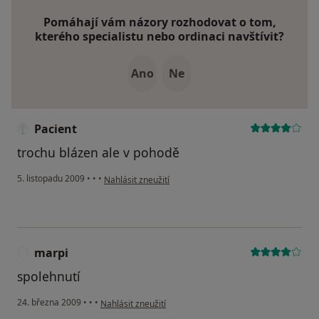
Pomáhají vám názory rozhodovat o tom,
kterého specialistu nebo ordinaci navštívit?
Ano
Ne
Pacient
trochu blázen ale v pohodě
podle názoru uživatele Pacient
5. listopadu 2009
•
•
•
Nahlásit zneužití
marpi
M
spolehnutí
podle názoru uživatele marpi
24. března 2009
•
•
•
Nahlásit zneužití