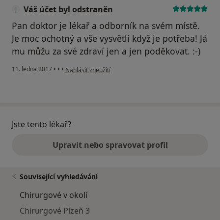
Váš účet byl odstraněn
Pan doktor je lékař a odborník na svém místě.
Je moc ochotný a vše vysvětlí když je potřeba! Já
mu můžu za své zdraví jen a jen poděkovat. :-)
podle názoru uživatele Váš účet byl odstraněn
11. ledna 2017
•
•
•
Nahlásit zneužití
Jste tento lékař?
Upravit nebo spravovat profil
Související vyhledávání
Chirurgové v okolí
Chirurgové Plzeň 3