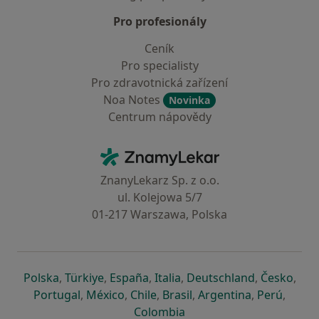
Pro profesionály
Ceník
Pro specialisty
Pro zdravotnická zařízení
Noa Notes
Novinka
Centrum nápovědy
Kontakt
ZnamyLekar - Hlavní stránka
ZnanyLekarz Sp. z o.o.
ul. Kolejowa 5/7
01-217 Warszawa, Polska
se otevře v nové záložce
se otevře v nové záložce
se otevře v nové záložce
se otevře v nové záložce
se otevře v 
se o
Polska
,
Türkiye
,
España
,
Italia
,
Deutschland
,
Česko
,
se otevře v nové záložce
se otevře v nové záložce
se otevře v nové záložce
se otevře v nové záložc
se otevře v 
se ote
Portugal
,
México
,
Chile
,
Brasil
,
Argentina
,
Perú
,
se otevře v nové záložce
Colombia