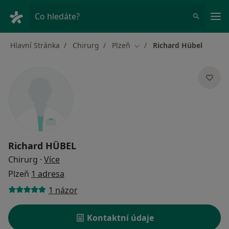
Hla
Co hledáte?
Hlavní Stránka
Chirurg
Plzeň
Richard Hübel
Změna města
Richard HÜBEL
o specializacích
Chirurg
·
Více
Plzeň
1 adresa
1 názor
Kontaktní údaje