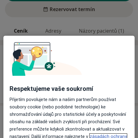
Rezervovat termín
Ceník
Adresy
Názory pacientů (1)
Ceník
Informace o službách a cenách nejsou k dispozici
Tento specialista ještě nepřidával žádné informace o
svých službách.
Respektujeme vaše soukromí
Přijetím povolujete nám a našim partnerům používat
soubory cookie (nebo podobné technologie) ke
Adresa
shromažďování údajů pro statistické účely a poskytování
obsahu na základě vašich zvyklostí při procházení. Své
Fakultní nemocnice Plzeň
preference můžete kdykoli zkontrolovat a aktualizovat v
Edvarda Beneše 1128/13,
Plzeň
305 99
nastavení. Další informace naleznete v
zásadách ochrany