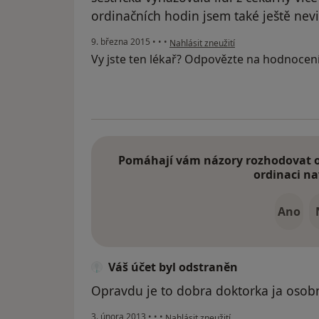
ordinačních hodin jsem také ještě nevi
podle názoru uživatele Váš účet byl o
9. března 2015
•
•
•
Nahlásit zneužití
Vy jste ten lékař? Odpovězte na hodnocen
Pomáhají vám názory rozhodovat o 
ordinaci na
Ano
Váš účet byl odstraněn
Opravdu je to dobra doktorka ja osob
podle názoru uživatele Váš účet byl od
3. února 2013
•
•
•
Nahlásit zneužití