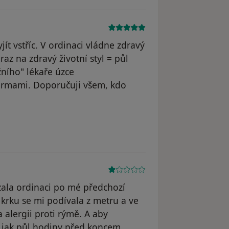
jít vstříc. V ordinaci vládne zdravý
z na zdravý životní styl = půl
ního" lékaře úzce
firmami. Doporučuji všem, kdo
dstraněn
zala ordinaci po mé předchozí
 krku se mi podívala z metru a ve
 alergii proti rýmě. A aby
ce jak půl hodiny před koncem