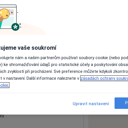
ách nejsou k dispozici
ádné informace o svých službách.
ujeme vaše soukromí
ovolujete nám a našim partnerům používat soubory cookie (nebo po
e) ke shromažďování údajů pro statistické účely a poskytování obs
ich zvyklostí při procházení. Své preference můžete kdykoli zkontro
inika
t v nastavení. Další informace naleznete v
zásadách ochrany soukr
okie.
 mapu
 otevře v nové záložce
P
Upravit nastavení
ní