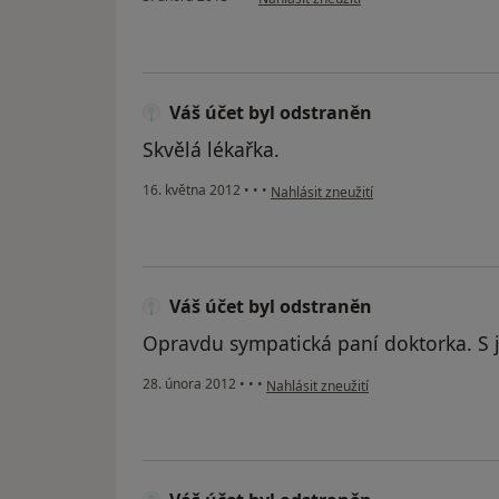
Váš účet byl odstraněn
Skvělá lékařka.
podle názoru uživatele Váš účet byl 
16. května 2012
•
•
•
Nahlásit zneužití
Váš účet byl odstraněn
Opravdu sympatická paní doktorka. S j
podle názoru uživatele Váš účet byl o
28. února 2012
•
•
•
Nahlásit zneužití