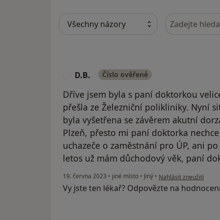
Hledejte v ná
D.B.
Číslo ověřené
D
Dříve jsem byla s paní doktorkou velic
přešla ze Železniční polikliniky. Nyní 
byla vyšetřena se závěrem akutní dor
Plzeň, přesto mi paní doktorka nechce
uchazeče o zaměstnání pro ÚP, ani po t
letos už mám důchodový věk, paní dok
podle názoru uživatele
19. června 2023
•
jiné místo
•
Jiný
•
Nahlásit zneužití
Vy jste ten lékař? Odpovězte na hodnocen