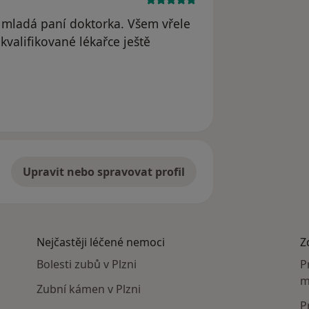
á mladá paní doktorka. Všem vřele
 kvalifikované lékařce ještě
traněn
Upravit nebo spravovat profil
Nejčastěji léčené nemoci
Z
Bolesti zubů v Plzni
P
m
Zubní kámen v Plzni
P