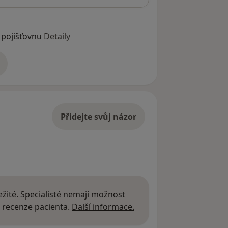
 pojišťovnu
Detaily
adrese
Přidejte svůj názor
žité. Specialisté nemají možnost
Další informace o názor
 recenze pacienta.
Další informace.