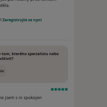
děla.
dstraněn
í!
Zaregistrujte se nyní
tom, kterého specialistu nebo
vštívit?
Ne
ne jsem s ni spokojen
straněn