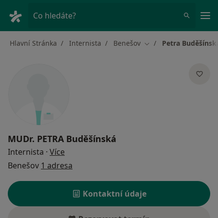
Hla
Co hledáte?
Hlavní Stránka
Internista
Benešov
Petra Buděšínsk
Změna města
MUDr.
PETRA Buděšínská
o specializacích
Internista
·
Více
Benešov
1 adresa
Kontaktní údaje