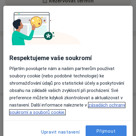
Rezervovat termín
Ceník
Adresy
Názory pacientů
Ceník
Informace o službách a cenách nejsou k dispozici
Respektujeme vaše soukromí
Tento specialista ještě nepřidával žádné informace o
Přijetím povolujete nám a našim partnerům používat
svých službách.
soubory cookie (nebo podobné technologie) ke
shromažďování údajů pro statistické účely a poskytování
obsahu na základě vašich zvyklostí při procházení. Své
preference můžete kdykoli zkontrolovat a aktualizovat v
Adresa
nastavení. Další informace naleznete v
zásadách ochrany
soukromí a souborů cookie.
Nemocnice Rudolfa a Stefanie Benešov, a.
s.
Přijmout
Upravit nastavení
Máchova 400,
Benešov
256 30