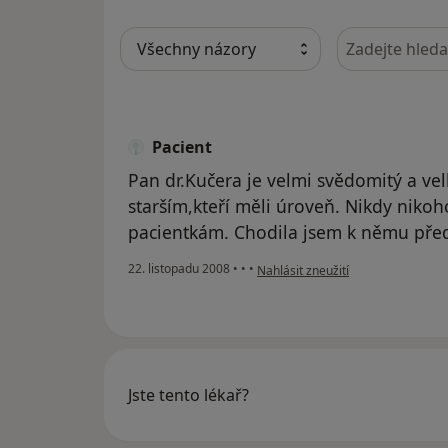
Hledejte v ná
Pacient
Pan dr.Kučera je velmi svědomitý a vel
starším,kteří měli úroveň. Nikdy niko
pacientkám. Chodila jsem k němu před 
podle názoru uživatele Pacient
22. listopadu 2008
•
•
•
Nahlásit zneužití
Jste tento lékař?