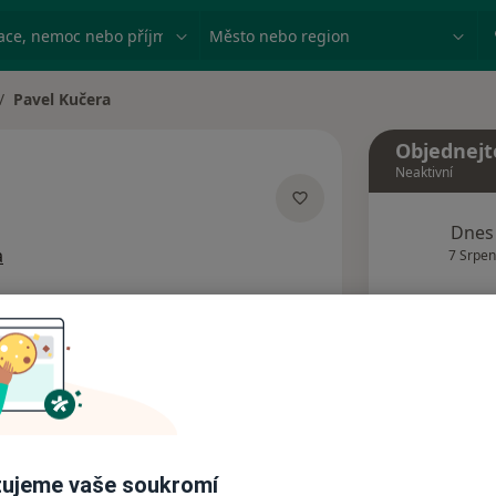
ace, nemoc nebo příjmení
Město nebo region
Pavel Kučera
ěna města
Objednejt
Neaktivní
lizacích
Dnes
a
7 Srpen
Tento 
Rezervovat termín
Názory pacientů (1)
ujeme vaše soukromí