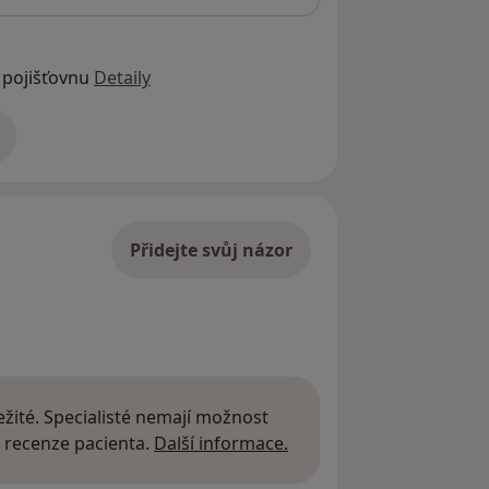
 pojišťovnu
Detaily
adrese
Přidejte svůj názor
žité. Specialisté nemají možnost
Další informace o názor
 recenze pacienta.
Další informace.