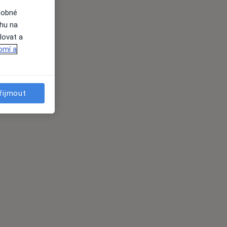
dobné
ahu na
lovat a
omí a
řijmout