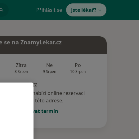
Přihlásit se
Jste lékař?
e se na ZnamyLekar.cz
Zítra
Ne
Po
Út
St
8 Srpen
9 Srpen
10 Srpen
11 Srpen
12 Srp
specialista nenabízí online rezervaci
termínu na této adrese.
Rezervovat termín