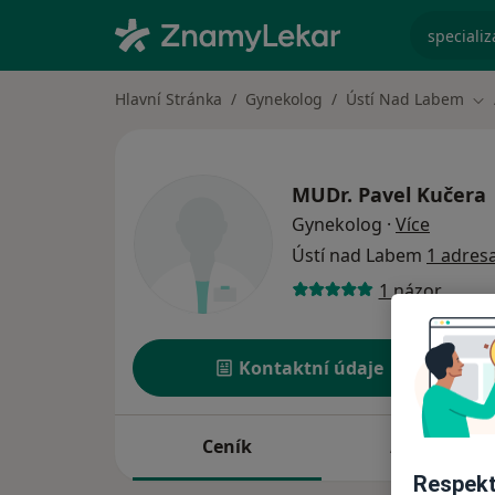
specializ
Hlavní Stránka
Gynekolog
Ústí Nad Labem
Zm
MUDr.
Pavel Kučera
o specia
Gynekolog
·
Více
Ústí nad Labem
1 adres
1 názor
Kontaktní údaje
Ceník
Adresy
Respekt