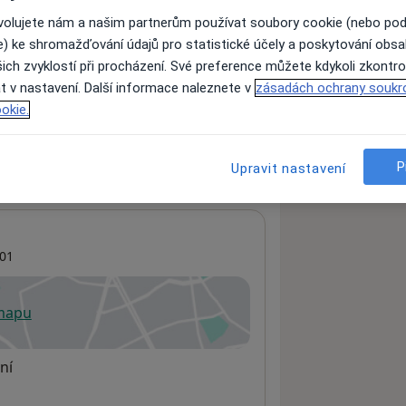
ovolujete nám a našim partnerům používat soubory cookie (nebo po
e) ke shromažďování údajů pro statistické účely a poskytování obs
ich zvyklostí při procházení. Své preference můžete kdykoli zkontro
ách nejsou k dispozici
t v nastavení. Další informace naleznete v
zásadách ochrany soukr
ádné informace o svých službách.
okie.
P
Upravit nastavení
01
 mapu
 otevře v nové záložce
ní