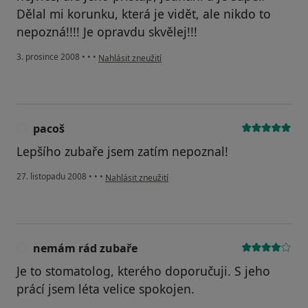
Dělal mi korunku, která je vidět, ale nikdo to
nepozná!!!! Je opravdu skvělej!!!
podle názoru uživatele pavlínka
3. prosince 2008
•
•
•
Nahlásit zneužití
pacoš
P
Lepšího zubaře jsem zatím nepoznal!
podle názoru uživatele pacoš
27. listopadu 2008
•
•
•
Nahlásit zneužití
nemám rád zubaře
N
Je to stomatolog, kterého doporučuji. S jeho
prácí jsem léta velice spokojen.