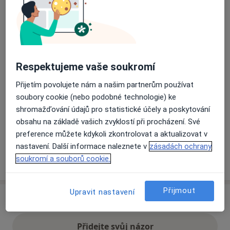
Přiblížit mapu
se otevře v nové záložce
Dostupnost
Na této adrese online kalendář není aktivní
Respektujeme vaše soukromí
Co mám v takové situaci udělat?
Přijetím povolujete nám a našim partnerům používat
soubory cookie (nebo podobné technologie) ke
Způsoby platby (soukromé návštěvy)
shromažďování údajů pro statistické účely a poskytování
Na teto adrese lékař přijímá pacienty na pojišťovnu
obsahu na základě vašich zvyklostí při procházení. Své
Detaily
preference můžete kdykoli zkontrolovat a aktualizovat v
nastavení. Další informace naleznete v
zásadách ochrany
Více
soukromí a souborů cookie.
o adrese
Přijmout
Upravit nastavení
Názory
Přidejte svůj názor