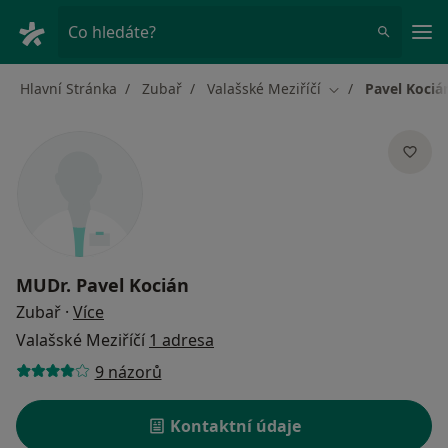
Hla
Co hledáte?
Hlavní Stránka
Zubař
Valašské Meziříčí
Pavel Kociá
Změna města
MUDr.
Pavel Kocián
o specializacích
Zubař
·
Více
Valašské Meziříčí
1 adresa
9 názorů
Kontaktní údaje