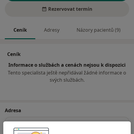
Rezervovat termín
Ceník
Adresy
Názory pacientů (9)
Ceník
Informace o službách a cenách nejsou k dispozici
Tento specialista ještě nepřidával žádné informace o
svých službách.
Adresa
Praktický zubní lékař
Zašovská 100,
Valašské Meziříčí
75701