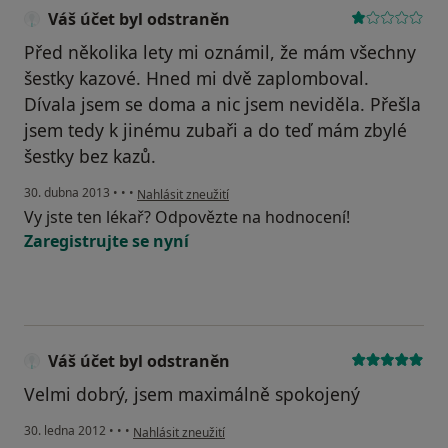
Váš účet byl odstraněn
Před několika lety mi oznámil, že mám všechny
šestky kazové. Hned mi dvě zaplomboval.
Dívala jsem se doma a nic jsem neviděla. Přešla
jsem tedy k jinému zubaři a do teď mám zbylé
šestky bez kazů.
podle názoru uživatele Váš účet byl odstraněn
30. dubna 2013
•
•
•
Nahlásit zneužití
Vy jste ten lékař? Odpovězte na hodnocení!
Zaregistrujte se nyní
Váš účet byl odstraněn
Velmi dobrý, jsem maximálně spokojený
podle názoru uživatele Váš účet byl odstraněn
30. ledna 2012
•
•
•
Nahlásit zneužití