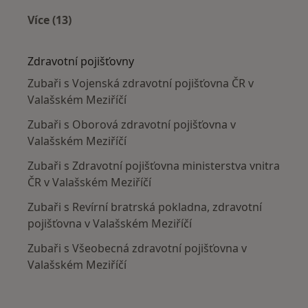
Více (13)
Více v kategorii: V okolí Valašského Meziříčí
Zdravotní pojišťovny
Zubaři s Vojenská zdravotní pojišťovna ČR v
Valašském Meziříčí
Zubaři s Oborová zdravotní pojišťovna v
Valašském Meziříčí
Zubaři s Zdravotní pojišťovna ministerstva vnitra
ČR v Valašském Meziříčí
Zubaři s Revírní bratrská pokladna, zdravotní
pojišťovna v Valašském Meziříčí
Zubaři s Všeobecná zdravotní pojišťovna v
Valašském Meziříčí