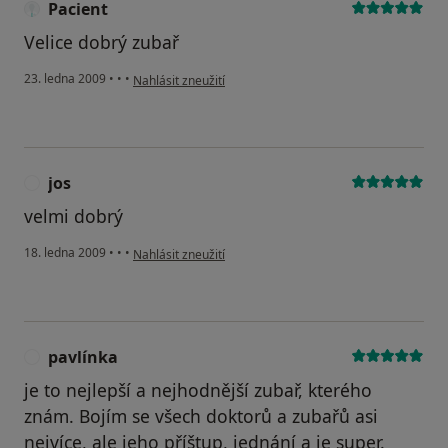
Pacient
Velice dobrý zubař
podle názoru uživatele Pacient
23. ledna 2009
•
•
•
Nahlásit zneužití
jos
J
velmi dobrý
podle názoru uživatele jos
18. ledna 2009
•
•
•
Nahlásit zneužití
pavlínka
P
je to nejlepší a nejhodnější zubař, kterého
znám. Bojím se všech doktorů a zubařů asi
nejvíce, ale jeho příštup, jednání a je super.