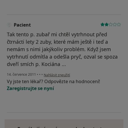
Pacient
Tak tento p. zubař mi chtěl vytrhnout před
čtrnácti lety 2 zuby, které mám ještě i teď a
nemám s nimi jakýkoliv problém. Když jsem
vytrhnutí odmítla a odešla pryč, ozval se spoza
dveří smích p. Kociána ...
podle názoru uživatele Pacient
14. července 2011
•
•
•
Nahlásit zneužití
Vy jste ten lékař? Odpovězte na hodnocení!
Zaregistrujte se nyní