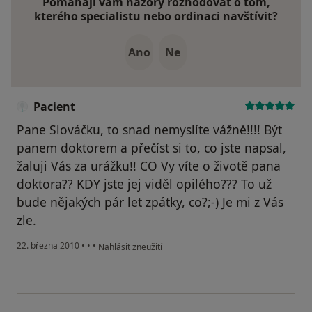
Pomáhají vám názory rozhodovat o tom,
kterého specialistu nebo ordinaci navštívit?
Ano
Ne
Pacient
Pane Slováčku, to snad nemyslíte vážně!!!! Být
panem doktorem a přečíst si to, co jste napsal,
žaluji Vás za urážku!! CO Vy víte o životě pana
doktora?? KDY jste jej viděl opilého??? To už
bude nějakých pár let zpátky, co?;-) Je mi z Vás
zle.
podle názoru uživatele Pacient
22. března 2010
•
•
•
Nahlásit zneužití