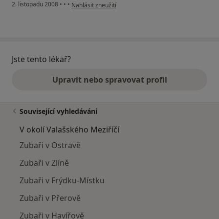
podle názoru uživatele nemám rád zubaře
2. listopadu 2008
•
•
•
Nahlásit zneužití
Jste tento lékař?
Upravit nebo spravovat profil
Související vyhledávání
V okolí Valašského Meziříčí
Zubaři v Ostravě
Zubaři v Zlíně
Zubaři v Frýdku-Místku
Zubaři v Přerově
Zubaři v Havířově