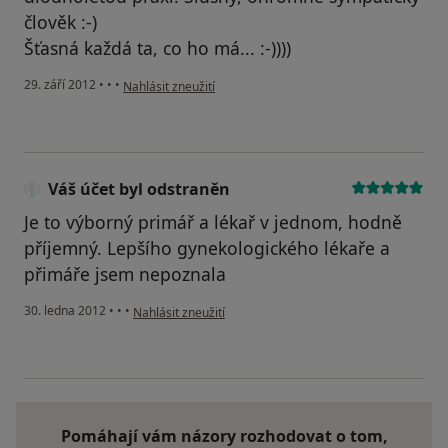
člověk :-)
Šťasná každá ta, co ho má... :-))))
podle názoru uživatele Váš účet byl odstraněn
29. září 2012
•
•
•
Nahlásit zneužití
Váš účet byl odstraněn
Je to výborný primář a lékař v jednom, hodně
příjemný. Lepšího gynekologického lékaře a
přimáře jsem nepoznala
podle názoru uživatele Váš účet byl odstraněn
30. ledna 2012
•
•
•
Nahlásit zneužití
Pomáhají vám názory rozhodovat o tom,