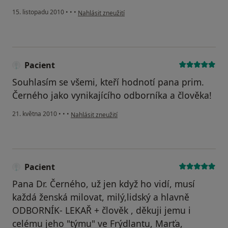
podle názoru uživatele Pacient
15. listopadu 2010
•
•
•
Nahlásit zneužití
Pacient
Souhlasím se všemi, kteří hodnotí pana prim.
Černého jako vynikajícího odborníka a člověka!
podle názoru uživatele Pacient
21. května 2010
•
•
•
Nahlásit zneužití
Pacient
Pana Dr. Černého, už jen když ho vidí, musí
každá ženská milovat, milý,lidský a hlavně
ODBORNÍK- LEKAŘ + člověk , děkuji jemu i
celému jeho "týmu" ve Frýdlantu, Marťa,