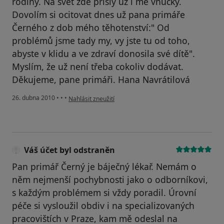
rodiny. Na svět zde přišly už i mé vnučky.
Dovolím si ocitovat dnes už pana primáře
Černého z dob mého těhotenství:" Od
problémů jsme tady my, vy jste tu od toho,
abyste v klidu a ve zdraví donosila své dítě".
Myslím, že už není třeba cokoliv dodávat.
Děkujeme, pane primáři. Hana Navrátilová
podle názoru uživatele Váš účet byl odstraněn
26. dubna 2010
•
•
•
Nahlásit zneužití
Váš účet byl odstraněn
Pan primář Černý je báječný lékař. Nemám o
něm nejmenší pochybnosti jako o odborníkovi,
s každým problémem si vždy poradil. Úrovní
péče si vysloužil obdiv i na specializovaných
pracovištích v Praze, kam mě odeslal na