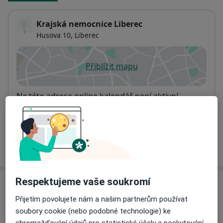
Krajská nemocnice Liberec
Husova 10,
Liberec
Přiblížit mapu
se otevře v nové záložce
Dostupnost
Na této adrese online kalendář není aktivní
Co mám v takové situaci udělat?
Více
o adrese
Respektujeme vaše soukromí
Názory
Přijetím povolujete nám a našim partnerům používat
Přidejte svůj názor
soubory cookie (nebo podobné technologie) ke