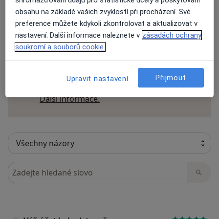
shromažďování údajů pro statistické účely a poskytování
obsahu na základě vašich zvyklostí při procházení. Své
preference můžete kdykoli zkontrolovat a aktualizovat v
13 názorů
nastavení. Další informace naleznete v
zásadách ochrany
soukromí a souborů cookie.
Recenze pacientů jsou pro nás důležité.
Specialisté nemají možnost zaplatit za
Přijmout
Upravit nastavení
odstranění nebo změnu recenze pacienta.
Další informace o názorech
Další informace.
Hledejte v názorech