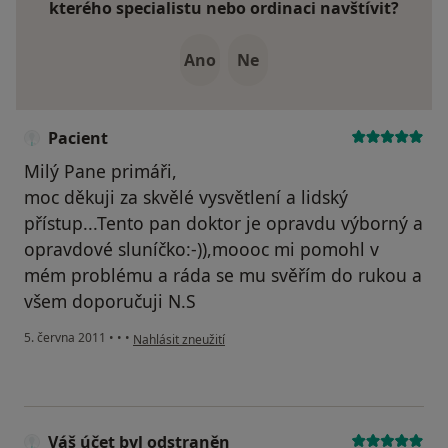
kterého specialistu nebo ordinaci navštívit?
Ano
Ne
Pacient
Milý Pane primáři,
moc děkuji za skvělé vysvětlení a lidský
přístup...Tento pan doktor je opravdu výborný a
opravdové sluníčko:-)),moooc mi pomohl v
mém problému a ráda se mu svěřím do rukou a
všem doporučuji N.S
podle názoru uživatele Pacient
5. června 2011
•
•
•
Nahlásit zneužití
Váš účet byl odstraněn