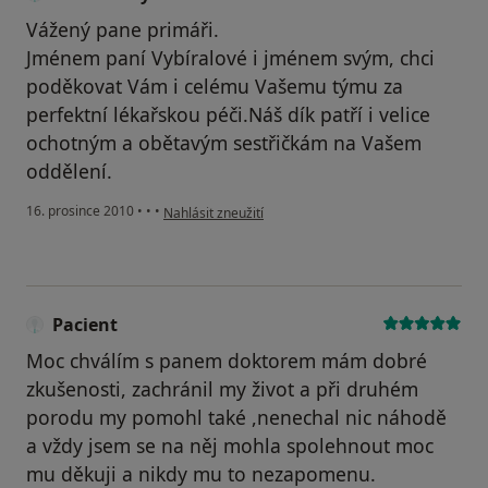
Vážený pane primáři.
Jménem paní Vybíralové i jménem svým, chci
poděkovat Vám i celému Vašemu týmu za
perfektní lékařskou péči.Náš dík patří i velice
ochotným a obětavým sestřičkám na Vašem
oddělení.
podle názoru uživatele Váš účet byl odstraněn
16. prosince 2010
•
•
•
Nahlásit zneužití
Pacient
Moc chválím s panem doktorem mám dobré
zkušenosti, zachránil my život a při druhém
porodu my pomohl také ,nenechal nic náhodě
a vždy jsem se na něj mohla spolehnout moc
mu děkuji a nikdy mu to nezapomenu.