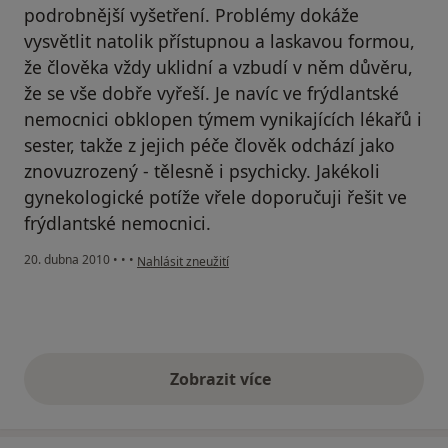
podrobnější vyšetření. Problémy dokáže
vysvětlit natolik přístupnou a laskavou formou,
že člověka vždy uklidní a vzbudí v něm důvěru,
že se vše dobře vyřeší. Je navíc ve frýdlantské
nemocnici obklopen týmem vynikajících lékařů i
sester, takže z jejich péče člověk odchází jako
znovuzrozený - tělesně i psychicky. Jakékoli
gynekologické potíže vřele doporučuji řešit ve
frýdlantské nemocnici.
podle názoru uživatele Váš účet byl odstraněn
20. dubna 2010
•
•
•
Nahlásit zneužití
Zobrazit více
výše uvedené názory