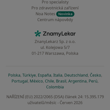
Pro specialisty
Pro zdravotnická zařízení
Noa Notes
Novinka
Centrum nápovědy
Kontakt
ZnamyLekar - Hlavní stránka
ZnanyLekarz Sp. z o.o.
ul. Kolejowa 5/7
01-217 Warszawa, Polska
se otevře v nové záložce
se otevře v nové záložce
se otevře v nové záložce
se otevře v nové záložce
se otevře v 
se o
Polska
,
Türkiye
,
España
,
Italia
,
Deutschland
,
Česko
,
se otevře v nové záložce
se otevře v nové záložce
se otevře v nové záložce
se otevře v nové záložc
se otevře v 
se ote
Portugal
,
México
,
Chile
,
Brasil
,
Argentina
,
Perú
,
se otevře v nové záložce
Colombia
NAŘÍZENÍ (EU) 2022/2065 (DSA) článek 24: 15.395.179
uživatelů/měsíc - Červen 2026