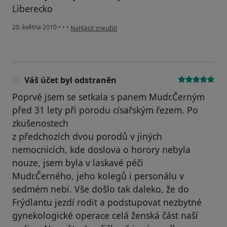
Liberecko
podle názoru uživatele Pacient
20. května 2010
•
•
•
Nahlásit zneužití
Váš účet byl odstraněn
Poprvé jsem se setkala s panem Mudr.Černým
před 31 lety při porodu císařským řezem. Po
zkušenostech
z předchozích dvou porodů v jiných
nemocnicích, kde doslova o horory nebyla
nouze, jsem byla v laskavé péči
Mudr.Černého, jeho kolegů i personálu v
sedmém nebi. Vše došlo tak daleko, že do
Frýdlantu jezdí rodit a podstupovat nezbytné
gynekologické operace celá ženská část naší