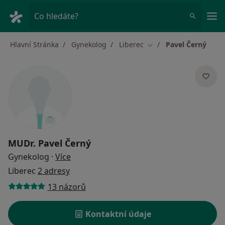
Hla
Co hledáte?
Hlavní Stránka
Gynekolog
Liberec
Pavel Černý
Změna města
MUDr.
Pavel Černý
o specializacích
Gynekolog
·
Více
Liberec
2 adresy
13 názorů
Kontaktní údaje