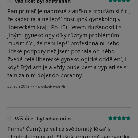
Váš účet byl odstraněn
Pan primař je naprosté zlatíčko a troufám si říci,
že kapacita a nejlepší dostupný gynekolog v
libereckém kraji. Po 15ti letech zkušeností i s
jinými gynekology díky různým problémům
musím říci, že není lepší profesionální nebo
lidské podpory než jsem poznala od něho.
Zvedá celé liberecké gynekologické oddělení, i
když Frýdlant je a vždy bude best a vyplatí se si
tam za ním dojet do poradny.
podle názoru uživatele Váš účet byl odstraněn
20. září 2013
•
•
•
Nahlásit zneužití
Váš účet byl odstraněn
Primář Černý, je velice svědomitý lékař s
dlouholetou praxí. Slušný, ohromně sympatický