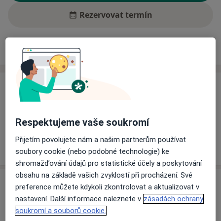
Rezervovat termín
Ceník
Adresy
Názory pacientů (1)
Ceník
Informace o službách a cenách nejsou k dispozici
Tento specialista ještě nepřidával žádné informace o
Respektujeme vaše soukromí
svých službách.
Přijetím povolujete nám a našim partnerům používat
soubory cookie (nebo podobné technologie) ke
shromažďování údajů pro statistické účely a poskytování
obsahu na základě vašich zvyklostí při procházení. Své
Adresa
preference můžete kdykoli zkontrolovat a aktualizovat v
nastavení. Další informace naleznete v
zásadách ochrany
Poliklinika Třebíč - Lékařský dům, spol. s
soukromí a souborů cookie.
r.o.