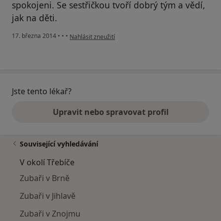
spokojeni. Se sestřičkou tvoří dobrý tým a vědí,
jak na děti.
podle názoru uživatele Váš účet byl odstraněn
17. března 2014
•
•
•
Nahlásit zneužití
Jste tento lékař?
Upravit nebo spravovat profil
Související vyhledávání
V okolí Třebíče
Zubaři v Brně
Zubaři v Jihlavě
Zubaři v Znojmu