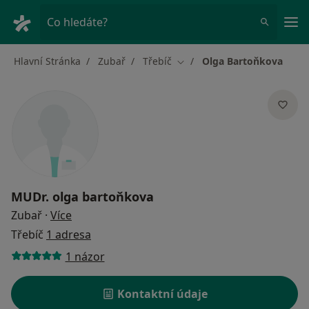
Hla
Co hledáte?
Hlavní Stránka
Zubař
Třebíč
Olga Bartoňkova
Změna města
MUDr.
olga bartoňkova
o specializacích
Zubař
·
Více
Třebíč
1 adresa
1 názor
Kontaktní údaje