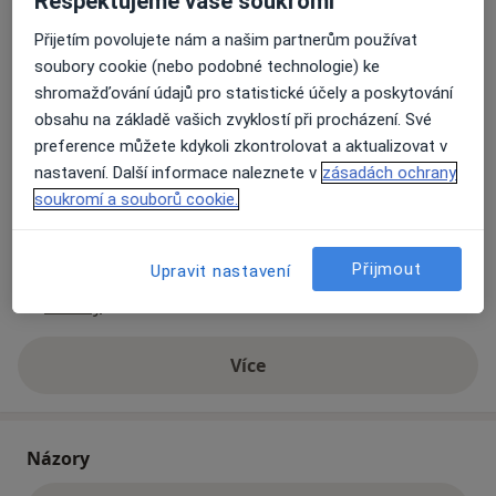
Respektujeme vaše soukromí
01
Přijetím povolujete nám a našim partnerům používat
soubory cookie (nebo podobné technologie) ke
Přiblížit mapu
shromažďování údajů pro statistické účely a poskytování
se otevře v nové záložce
obsahu na základě vašich zvyklostí při procházení. Své
preference můžete kdykoli zkontrolovat a aktualizovat v
Dostupnost
Na této adrese online kalendář není aktivní
nastavení. Další informace naleznete v
zásadách ochrany
Co mám v takové situaci udělat?
soukromí a souborů cookie.
Způsoby platby (soukromé návštěvy)
Přijmout
Upravit nastavení
Na teto adrese lékař přijímá pacienty na pojišťovnu
Detaily
Více
o adrese
Názory