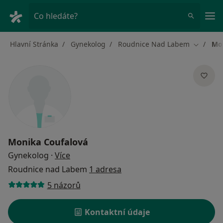
Hla
Co hledáte?
Hlavní Stránka
Gynekolog
Roudnice Nad Labem
Mo
Změna m
Monika Coufalová
o specializacích
Gynekolog
·
Více
Roudnice nad Labem
1 adresa
5 názorů
Kontaktní údaje