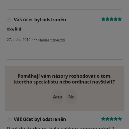
Váš účet byl odstraněn
skvělá
podle názoru uživatele Váš účet byl odstraněn
27. ledna 2012
•
•
•
Nahlásit zneužití
Pomáhají vám názory rozhodovat o tom,
kterého specialistu nebo ordinaci navštívit?
Ano
Ne
Váš účet byl odstraněn
Paní doktorka mi byla velikou oporou před 7