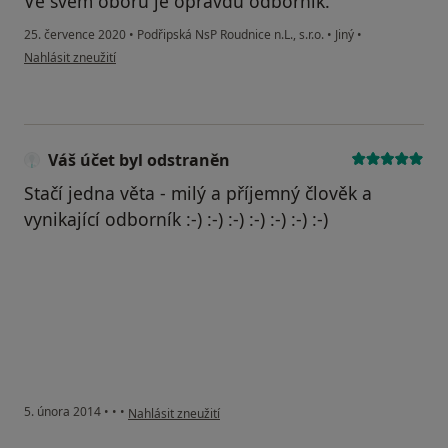
Ve svém oboru je opravdu odborník.
25. července 2020
•
Podřipská NsP Roudnice n.L., s.r.o.
•
Jiný
•
podle názoru uživatele D.K.
Nahlásit zneužití
Váš účet byl odstraněn
Stačí jedna věta - milý a příjemný člověk a
vynikající odborník :-) :-) :-) :-) :-) :-) :-)
podle názoru uživatele Váš účet byl odstraněn
5. února 2014
•
•
•
Nahlásit zneužití