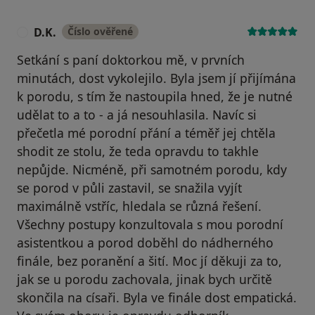
D.K.
Číslo ověřené
D
Setkání s paní doktorkou mě, v prvních
minutách, dost vykolejilo. Byla jsem jí přijímána
k porodu, s tím že nastoupila hned, že je nutné
udělat to a to - a já nesouhlasila. Navíc si
přečetla mé porodní přání a téměř jej chtěla
shodit ze stolu, že teda opravdu to takhle
nepůjde. Nicméně, při samotném porodu, kdy
se porod v půli zastavil, se snažila vyjít
maximálně vstříc, hledala se různá řešení.
Všechny postupy konzultovala s mou porodní
asistentkou a porod doběhl do nádherného
finále, bez poranění a šití. Moc jí děkuji za to,
jak se u porodu zachovala, jinak bych určitě
skončila na císaři. Byla ve finále dost empatická.