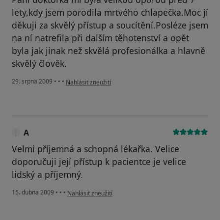
lety,kdy jsem porodila mrtvého chlapečka.Moc jí
děkuji za skvělý přístup a soucítění.Posléze jsem
na ní natrefila při dalším těhotenství a opět
byla jak jinak než skvělá profesionálka a hlavně
skvělý člověk.
podle názoru uživatele Váš účet byl odstraněn
29. srpna 2009
•
•
•
Nahlásit zneužití
A
Velmi příjemná a schopná lékařka. Velice
doporučuji její přístup k pacientce je velice
lidský a příjemný.
podle názoru uživatele A
15. dubna 2009
•
•
•
Nahlásit zneužití