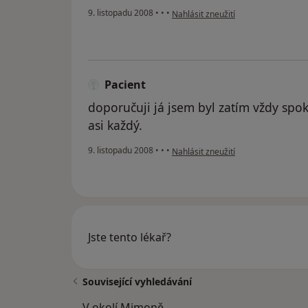
podle názoru uživatele karlos
9. listopadu 2008
•
•
•
Nahlásit zneužití
Pacient
doporučuji já jsem byl zatím vždy spo
asi každý.
podle názoru uživatele Pacient
9. listopadu 2008
•
•
•
Nahlásit zneužití
Jste tento lékař?
Související vyhledávání
V okolí Mimoně