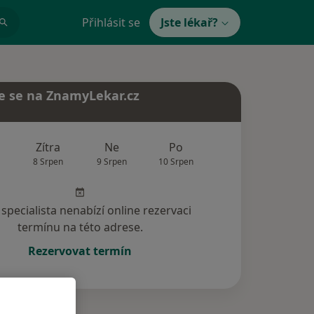
Přihlásit se
Jste lékař?
e se na ZnamyLekar.cz
Zítra
Ne
Po
Út
St
8 Srpen
9 Srpen
10 Srpen
11 Srpen
12 Srp
specialista nenabízí online rezervaci
termínu na této adrese.
Rezervovat termín