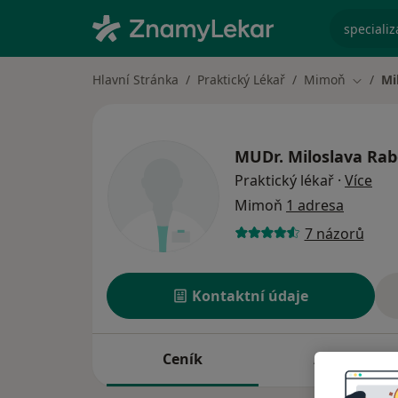
specializ
Hlavní Stránka
Praktický Lékař
Mimoň
Mi
Změna 
MUDr.
Miloslava Ra
o sp
Praktický lékař
·
Více
Mimoň
1 adresa
7 názorů
Kontaktní údaje
Ceník
Adresy