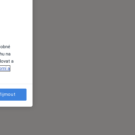
dobné
ahu na
lovat a
omí a
řijmout