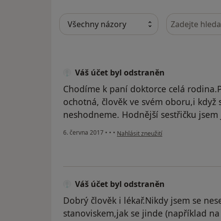
Hledejte v ná
Váš účet byl odstraněn
Chodíme k paní doktorce celá rodina.P
ochotná, člověk ve svém oboru,i když 
neshodneme. Hodnější sestřičku jsem 
podle názoru uživatele Váš účet byl o
6. června 2017
•
•
•
Nahlásit zneužití
Váš účet byl odstraněn
Dobrý člověk i lékař.Nikdy jsem se ne
stanoviskem,jak se jinde (například na