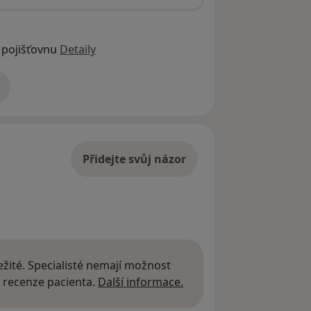
 pojišťovnu
Detaily
adrese
Přidejte svůj názor
žité. Specialisté nemají možnost
Další informace o názor
 recenze pacienta.
Další informace.