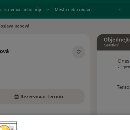
ace, nemoc nebo příjmení
Město nebo region
loslava Rabová
města
Objednejt
Neaktivní
bová
ecializacích
Dnes
7 Srpen
Tento 
Rezervovat termín
Názory pacientů (7)