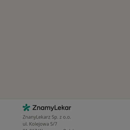
Kontakt
ZnamyLekar - Hlavní stránka
ZnanyLekarz Sp. z o.o.
ul. Kolejowa 5/7