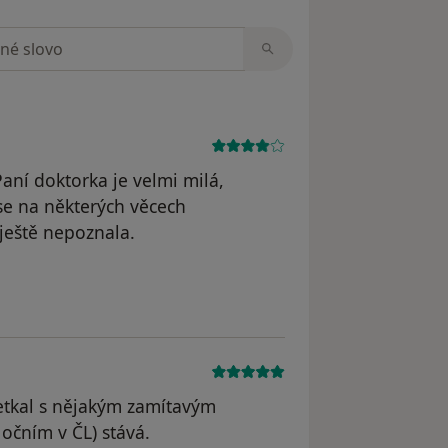
zorech
aní doktorka je velmi milá,
se na některých věcech
ještě nepoznala.
dstraněn
setkal s nějakým zamítavým
 očním v ČL) stává.