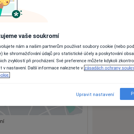
ách nejsou k dispozici
ádné informace o svých službách.
ujeme vaše soukromí
ovolujete nám a našim partnerům používat soubory cookie (nebo po
e) ke shromažďování údajů pro statistické účely a poskytování obs
ich zvyklostí při procházení. Své preference můžete kdykoli zkontro
t v nastavení. Další informace naleznete v
zásadách ochrany soukr
okie.
P
Upravit nastavení
 mapu
 otevře v nové záložce
ní