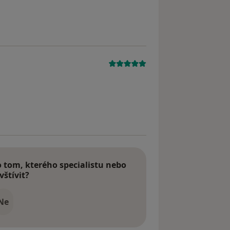
odstraněn
dstraněn
tom, kterého specialistu nebo
vštívit?
Ne