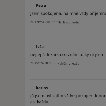
Petra
P
Jsem spokojená, na mně vždy příjemná
podle názoru uživatele Petra
28. června 2009
•
•
•
Nahlásit zneužití
Ivča
I
nejlepší lékařka co znám..díky ní jsem
podle názoru uživatele Ivča
20. května 2009
•
•
•
Nahlásit zneužití
karlos
K
já jsem byl zatím vždy spokojen dopor
asi každý.