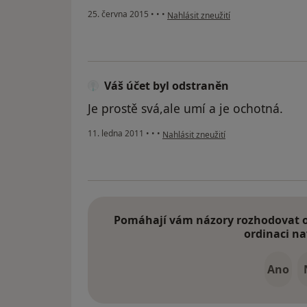
podle názoru uživatele Váš účet byl 
25. června 2015
•
•
•
Nahlásit zneužití
Váš účet byl odstraněn
Je prostě svá,ale umí a je ochotná.
podle názoru uživatele Váš účet byl o
11. ledna 2011
•
•
•
Nahlásit zneužití
Pomáhají vám názory rozhodovat o 
ordinaci na
Ano