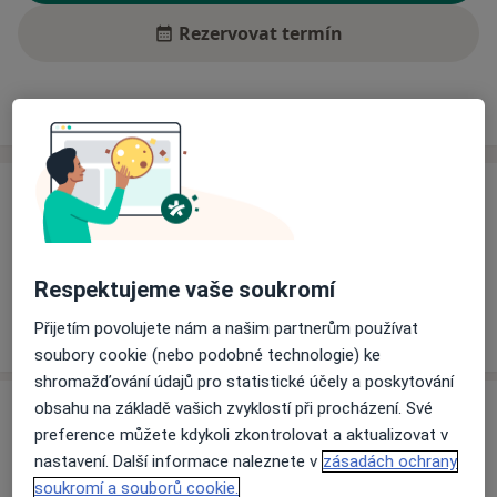
Rezervovat termín
Ceník
Adresy
Názory pacientů (1)
Ceník
Informace o službách a cenách nejsou k dispozici
Tento specialista ještě nepřidával žádné informace o
Respektujeme vaše soukromí
svých službách.
Přijetím povolujete nám a našim partnerům používat
soubory cookie (nebo podobné technologie) ke
shromažďování údajů pro statistické účely a poskytování
Adresa
obsahu na základě vašich zvyklostí při procházení. Své
preference můžete kdykoli zkontrolovat a aktualizovat v
nastavení. Další informace naleznete v
zásadách ochrany
Oblastní nemocnice Příbram
soukromí a souborů cookie.
Podbrdská 269,
Příbram
261 01