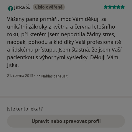
Jitka Š.
Číslo ověřené
J
Vážený pane primáři, moc Vám děkuji za
unikátní zákroky z května a června letošního
roku, při kterém jsem nepocítila žádný stres,
naopak, pohodu a klid díky Vaší profesionalitě
a lidskému přístupu. Jsem šťastná, že jsem Vaší
pacientkou s výbornými výsledky. Děkuji Vám.
Jitka.
podle názoru uživatele Jitka Š.
21. června 2015
•
•
•
Nahlásit zneužití
Jste tento lékař?
Upravit nebo spravovat profil