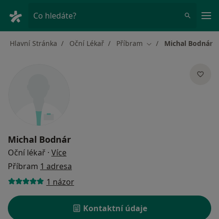
Hla
Co hledáte?
Hlavní Stránka
Oční Lékař
Příbram
Michal Bodnár
Změna města
Michal Bodnár
o specializacích
Oční lékař
·
Více
Příbram
1 adresa
1 názor
Kontaktní údaje