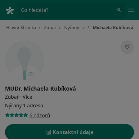
Hla
Co hledáte?
Hlavní Stránka
Zubař
Nýřany
Michaela Kubíková
Změna města
MUDr.
Michaela Kubíková
o specializacích
Zubař
·
Více
Nýřany
1 adresa
6 názorů
Kontaktní údaje