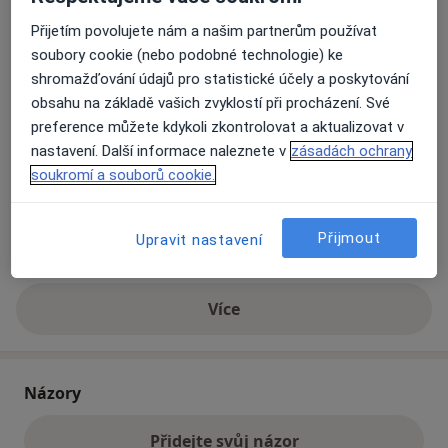
Přijetím povolujete nám a našim partnerům používat
soubory cookie (nebo podobné technologie) ke
Přiblížit mapu
se otevře v nové záložce
shromažďování údajů pro statistické účely a poskytování
obsahu na základě vašich zvyklostí při procházení. Své
Dostupnost
Na této adrese online kalendář není aktivní
preference můžete kdykoli zkontrolovat a aktualizovat v
Co mám v takové situaci udělat?
nastavení. Další informace naleznete v
zásadách ochrany
soukromí a souborů cookie.
Způsoby platby (soukromé návštěvy)
Na teto adrese lékař přijímá pacienty na pojišťovnu
Přijmout
Upravit nastavení
Detaily
Více
o adrese
Názory
Přidejte svůj názor