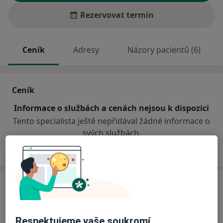
Rezervovat termín
Ceník
Adresy
Názory pacientů (6)
Ceník
Informace o službách a cenách nejsou k dispozici
Tento specialista ještě nepřidával žádné informace o
svých službách.
Adresa
Zubní ordinace
Respektujeme vaše soukromí
Masarykovo náměstí 448,
Nýřany
33023