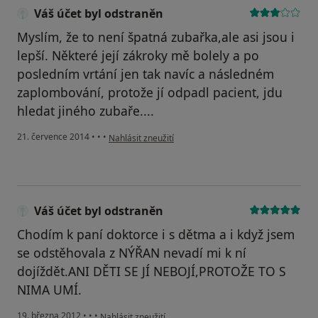
Váš účet byl odstraněn
Myslím, že to není špatná zubařka,ale asi jsou i
lepší. Některé její zákroky mě bolely a po
posledním vrtání jen tak navíc a následném
zaplombování, protože jí odpadl pacient, jdu
hledat jiného zubaře....
podle názoru uživatele Váš účet byl odstraněn
21. července 2014
•
•
•
Nahlásit zneužití
Váš účet byl odstraněn
Chodím k paní doktorce i s dětma a i když jsem
se odstěhovala z NÝŘAN nevadí mi k ní
dojíždět.ANI DĚTI SE JÍ NEBOJÍ,PROTOŽE TO S
NIMA UMÍ.
podle názoru uživatele Váš účet byl odstraněn
19. března 2012
•
•
•
Nahlásit zneužití