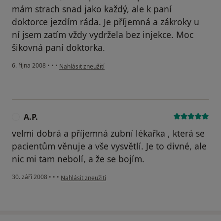
mám strach snad jako každý, ale k paní
doktorce jezdím ráda. Je příjemná a zákroky u
ní jsem zatím vždy vydržela bez injekce. Moc
šikovná paní doktorka.
podle názoru uživatele J.P.
6. října 2008
•
•
•
Nahlásit zneužití
A.P.
A
velmi dobrá a příjemná zubní lékařka , která se
pacientům věnuje a vše vysvětlí. Je to divné, ale
nic mi tam nebolí, a že se bojím.
podle názoru uživatele A.P.
30. září 2008
•
•
•
Nahlásit zneužití