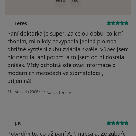
Teres
T
Paní doktorka je super! Za celou dobu, co k ní
chodím, mi nikdy nevypadla jediná plomba,
obtížné vytržení zubu zvládla skvěle, vůbec jsem
nic necítila, ani potom, a to jsem od ní dostala
prášek. Vždy ochotná sdělovat informace o
moderních metodách ve stomatologii,
příjemná!
podle názoru uživatele Teres
21. listopadu 2008
•
•
•
Nahlásit zneužití
J.P.
J
Potvrdím to, co už paní A.P. napsala. Ze zubaře