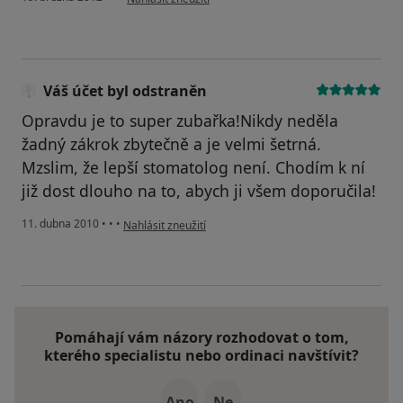
Váš účet byl odstraněn
Opravdu je to super zubařka!Nikdy neděla
žadný zákrok zbytečně a je velmi šetrná.
Mzslim, že lepší stomatolog není. Chodím k ní
již dost dlouho na to, abych ji všem doporučila!
podle názoru uživatele Váš účet byl odstraněn
11. dubna 2010
•
•
•
Nahlásit zneužití
Pomáhají vám názory rozhodovat o tom,
kterého specialistu nebo ordinaci navštívit?
Ano
Ne