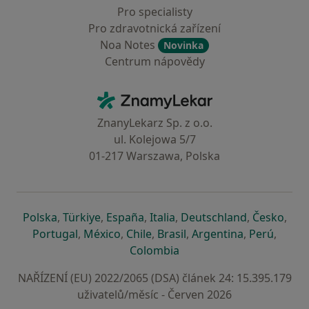
Pro specialisty
Pro zdravotnická zařízení
Noa Notes
Novinka
Centrum nápovědy
Kontakt
ZnamyLekar - Hlavní stránka
ZnanyLekarz Sp. z o.o.
ul. Kolejowa 5/7
01-217 Warszawa, Polska
se otevře v nové záložce
se otevře v nové záložce
se otevře v nové záložce
se otevře v nové záložce
se otevře v 
se o
Polska
,
Türkiye
,
España
,
Italia
,
Deutschland
,
Česko
,
se otevře v nové záložce
se otevře v nové záložce
se otevře v nové záložce
se otevře v nové záložc
se otevře v 
se ote
Portugal
,
México
,
Chile
,
Brasil
,
Argentina
,
Perú
,
se otevře v nové záložce
Colombia
NAŘÍZENÍ (EU) 2022/2065 (DSA) článek 24: 15.395.179
uživatelů/měsíc - Červen 2026