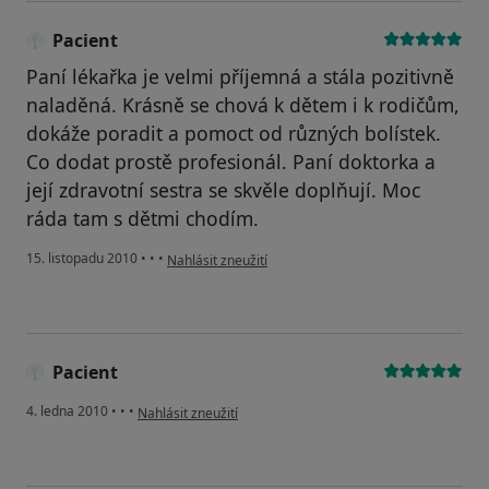
Pacient
Paní lékařka je velmi příjemná a stála pozitivně
naladěná. Krásně se chová k dětem i k rodičům,
dokáže poradit a pomoct od různých bolístek.
Co dodat prostě profesionál. Paní doktorka a
její zdravotní sestra se skvěle doplňují. Moc
ráda tam s dětmi chodím.
podle názoru uživatele Pacient
15. listopadu 2010
•
•
•
Nahlásit zneužití
Pacient
podle názoru uživatele Pacient
4. ledna 2010
•
•
•
Nahlásit zneužití