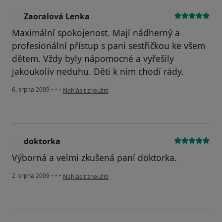
Zaoralová Lenka
Z
Maximální spokojenost. Mají nádherný a
profesionální přístup s pani sestřičkou ke všem
dětem. Vždy byly nápomocné a vyřešily
jakoukoliv neduhu. Děti k nim chodí rády.
podle názoru uživatele Zaoralová Lenka
6. srpna 2009
•
•
•
Nahlásit zneužití
doktorka
D
Výborná a velmi zkušená paní doktorka.
podle názoru uživatele doktorka
2. srpna 2009
•
•
•
Nahlásit zneužití