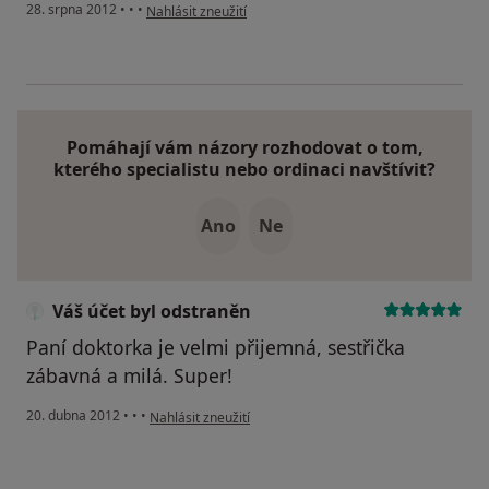
podle názoru uživatele Váš účet byl odstraněn
28. srpna 2012
•
•
•
Nahlásit zneužití
Pomáhají vám názory rozhodovat o tom,
kterého specialistu nebo ordinaci navštívit?
Ano
Ne
Váš účet byl odstraněn
Paní doktorka je velmi přijemná, sestřička
zábavná a milá. Super!
podle názoru uživatele Váš účet byl odstraněn
20. dubna 2012
•
•
•
Nahlásit zneužití