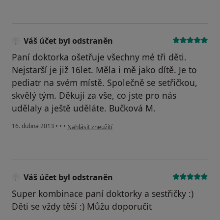
Váš účet byl odstraněn
Paní doktorka ošetřuje všechny mé tři děti.
Nejstarší je již 16let. Měla i mě jako dítě. Je to
pediatr na svém místě. Společně se setřičkou,
skvělý tým. Děkuji za vše, co jste pro nás
udělaly a ještě uděláte. Bučková M.
podle názoru uživatele Váš účet byl odstraněn
16. dubna 2013
•
•
•
Nahlásit zneužití
Váš účet byl odstraněn
Super kombinace paní doktorky a sestřičky :)
Děti se vždy těší :) Můžu doporučit