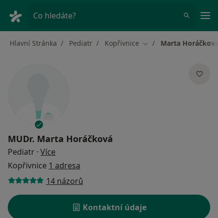
Hla
Co hledáte?
Hlavní Stránka
Pediatr
Kopřivnice
Marta Horáčkov
Změna města
MUDr.
Marta Horáčková
o specializacích
Pediatr
·
Více
Kopřivnice
1 adresa
14 názorů
Kontaktní údaje