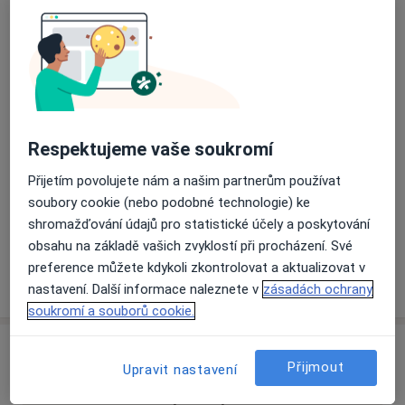
Přiblížit mapu
se otevře v nové záložce
Dostupnost
Na této adrese online kalendář není aktivní
Co mám v takové situaci udělat?
Respektujeme vaše soukromí
Přijetím povolujete nám a našim partnerům používat
Způsoby platby (soukromé návštěvy)
soubory cookie (nebo podobné technologie) ke
Na teto adrese lékař přijímá pacienty na pojišťovnu
shromažďování údajů pro statistické účely a poskytování
Detaily
obsahu na základě vašich zvyklostí při procházení. Své
preference můžete kdykoli zkontrolovat a aktualizovat v
Více
o adrese
nastavení. Další informace naleznete v
zásadách ochrany
soukromí a souborů cookie.
Názory
Přijmout
Upravit nastavení
Přidejte svůj názor