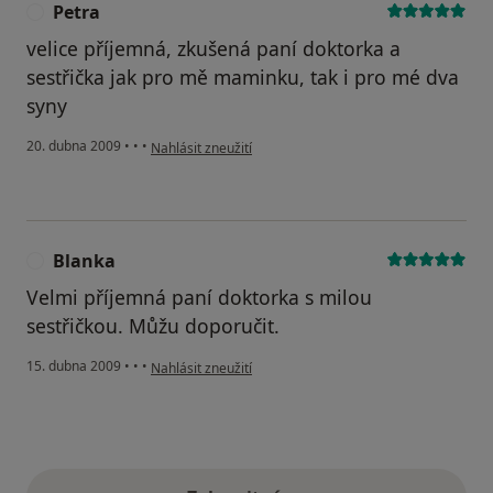
Petra
P
velice příjemná, zkušená paní doktorka a
sestřička jak pro mě maminku, tak i pro mé dva
syny
podle názoru uživatele Petra
20. dubna 2009
•
•
•
Nahlásit zneužití
Blanka
B
Velmi příjemná paní doktorka s milou
sestřičkou. Můžu doporučit.
podle názoru uživatele Blanka
15. dubna 2009
•
•
•
Nahlásit zneužití