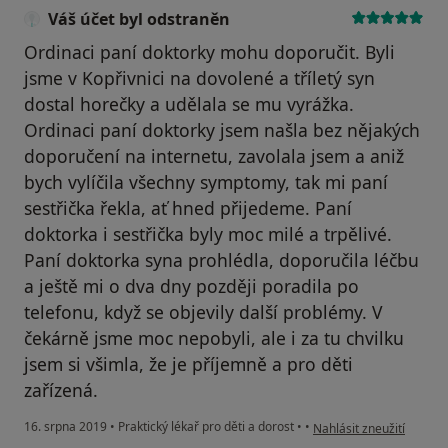
Váš účet byl odstraněn
Ordinaci paní doktorky mohu doporučit. Byli
jsme v Kopřivnici na dovolené a tříletý syn
dostal horečky a udělala se mu vyrážka.
Ordinaci paní doktorky jsem našla bez nějakých
doporučení na internetu, zavolala jsem a aniž
bych vylíčila všechny symptomy, tak mi paní
sestřička řekla, ať hned přijedeme. Paní
doktorka i sestřička byly moc milé a trpělivé.
Paní doktorka syna prohlédla, doporučila léčbu
a ještě mi o dva dny později poradila po
telefonu, když se objevily další problémy. V
čekárně jsme moc nepobyli, ale i za tu chvilku
jsem si všimla, že je příjemně a pro děti
zařízená.
podle názoru uživatele V
16. srpna 2019
•
Praktický lékař pro děti a dorost
•
•
Nahlásit zneužití