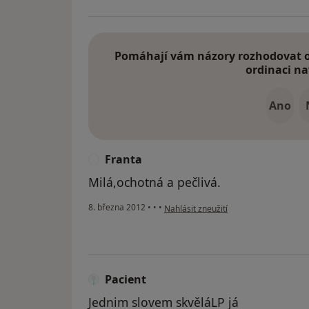
Pomáhají vám názory rozhodovat o 
ordinaci na
Ano
Franta
F
Milá,ochotná a pečlivá.
podle názoru uživatele Franta
8. března 2012
•
•
•
Nahlásit zneužití
Pacient
Jednim slovem skvěláLP já