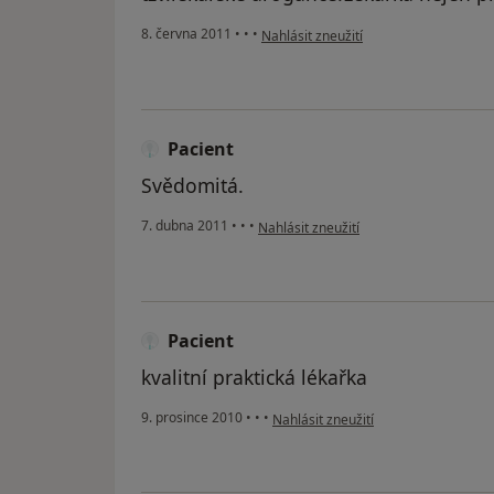
podle názoru uživatele Váš účet byl o
8. června 2011
•
•
•
Nahlásit zneužití
Pacient
Svědomitá.
podle názoru uživatele Pacient
7. dubna 2011
•
•
•
Nahlásit zneužití
Pacient
kvalitní praktická lékařka
podle názoru uživatele Pacient
9. prosince 2010
•
•
•
Nahlásit zneužití