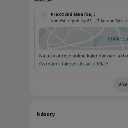
Praktická lékařka, :
Náměstí republiky 63, .,
Žďár nad Sázav
Přiblížit
se
Dostupnost
Na této adrese online kalendář není aktiv
Co mám v takové situaci udělat?
Více
o 
Názory