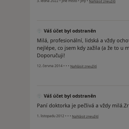
3. ledna 2022
•
jiné místo
•
Jiný
•
Nahlásit zneužití
Váš účet byl odstraněn
Milá, profesionální, lidská a vždy ocho
nejlépe, co jsem kdy zažila (a že to u
Doporučuji!
podle názoru uživatele Váš účet byl 
12. června 2014
•
•
•
Nahlásit zneužití
Váš účet byl odstraněn
Paní doktorka je pečlivá a vždy milá.Zr
podle názoru uživatele Váš účet byl
1. listopadu 2012
•
•
•
Nahlásit zneužití