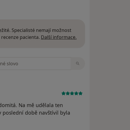
žité. Specialisté nemají možnost
Další informace o názor
 recenze pacienta.
Další informace.
zorech
ědomitá. Na mě udělala ten
v poslední době navštívil byla
. B.