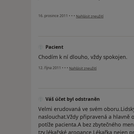
podle názoru uživatele Pacient
16. prosince 2011
•
•
•
Nahlásit zneužití
Pacient
Chodím k ní dlouho, vždy spokojen.
podle názoru uživatele Pacient
12. října 2011
•
•
•
Nahlásit zneužití
Váš účet byl odstraněn
Velmi erudovaná ve svém oboru.Lidsk
naslouchat.Vždy připravená a hlavně o
potíže pacienta.A bez zbytečného men
tzv.lékařské arogance.Lékařka nejen pro