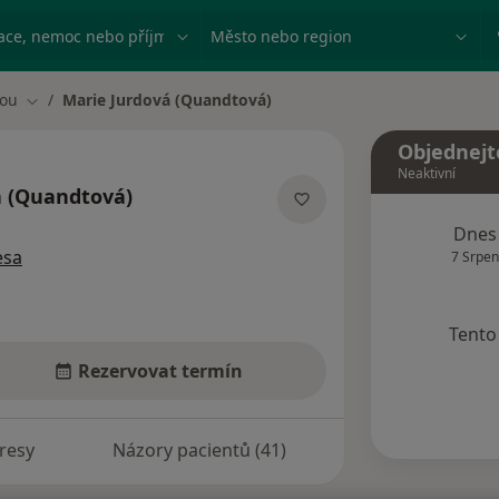
ace, nemoc nebo příjmení
Město nebo region
vou
Marie Jurdová (Quandtová)
Změna města
Objednejt
Neaktivní
á (Quandtová)
ecializacích
Dnes
esa
7 Srpen
Tento 
Rezervovat termín
resy
Názory pacientů (41)