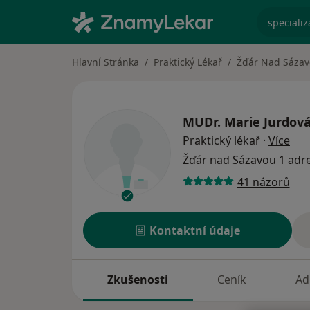
specializ
Hlavní Stránka
Praktický Lékař
Žďár Nad Sáza
MUDr.
Marie Jurdov
o sp
Praktický lékař
·
Více
Žďár nad Sázavou
1 adr
41 názorů
Kontaktní údaje
Zkušenosti
Ceník
Ad