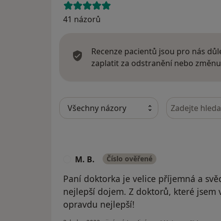
41 názorů
Recenze pacientů jsou pro nás důle
zaplatit za odstranění nebo změnu
Hledejte v ná
M. B.
Číslo ověřené
M
Paní doktorka je velice příjemná a sv
nejlepší dojem. Z doktorů, které jsem 
opravdu nejlepší!
podle názoru uživatele M