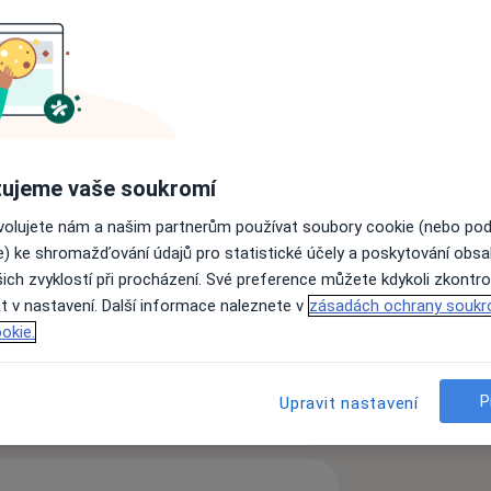
: denně mezi 7:30 - 8:30 preventivní prohlídky,
ÚT 7:00 - 12:0013:00 - 16:30 / 16:30 - 18:00 -- jen objednaní pacienti /
0:00-12:00 -jen objednaní+prevence
ČT 7:00 - 12:00 PÁ 7:00 - 12:00 , upozornění : Dovolená od 15.7 -
ujeme vaše soukromí
ovolujete nám a našim partnerům používat soubory cookie (nebo po
e) ke shromažďování údajů pro statistické účely a poskytování obs
ich zvyklostí při procházení. Své preference můžete kdykoli zkontro
t v nastavení. Další informace naleznete v
zásadách ochrany soukr
okie.
ách nejsou k dispozici
ádné informace o svých službách.
P
Upravit nastavení