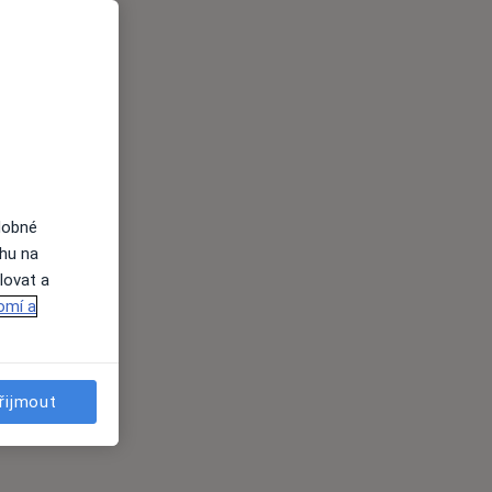
dobné
ahu na
lovat a
omí a
řijmout