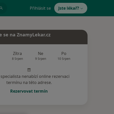
Přihlásit se
Jste lékař?
e se na ZnamyLekar.cz
Zítra
Ne
Po
Út
St
8 Srpen
9 Srpen
10 Srpen
11 Srpen
12 Srp
specialista nenabízí online rezervaci
termínu na této adrese.
Rezervovat termín