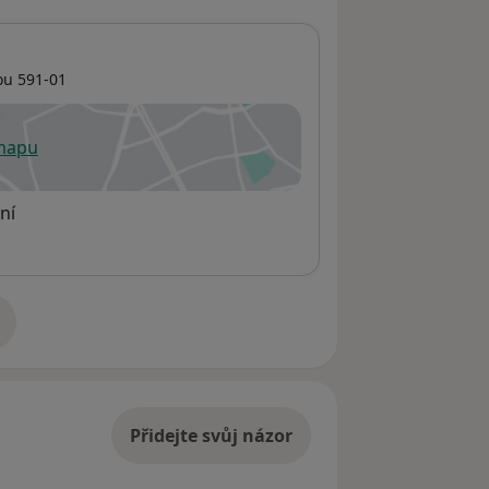
ou
591-01
 mapu
 otevře v nové záložce
ní
adrese
Přidejte svůj názor