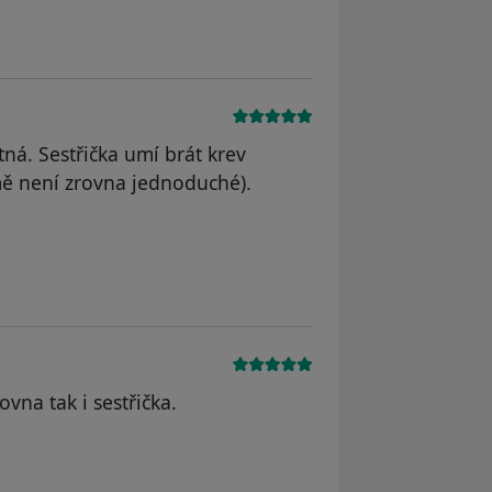
tná. Sestřička umí brát krev
 mě není zrovna jednoduché).
odstraněn
ovna tak i sestřička.
 odstraněn