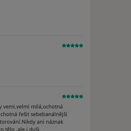
y vemi,velmi milá,ochotná
chotná řešit sebebanálnější
torování.Nikdy ani náznak
 tělo ,ale i duši.