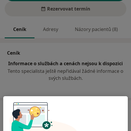
Rezervovat termín
Ceník
Adresy
Názory pacientů (8)
Ceník
Informace o službách a cenách nejsou k dispozici
Tento specialista ještě nepřidával žádné informace o
svých službách.
Adresa
Poliklinika Tachov
Václavská 1560,
Tachov
347 01