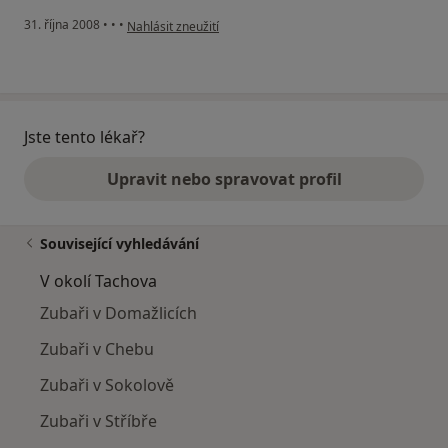
podle názoru uživatele kolářová
31. října 2008
•
•
•
Nahlásit zneužití
Jste tento lékař?
Upravit nebo spravovat profil
Související vyhledávání
V okolí Tachova
Zubaři v Domažlicích
Zubaři v Chebu
Zubaři v Sokolově
Zubaři v Stříbře