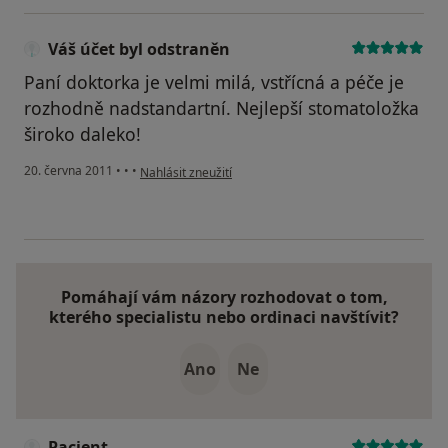
Váš účet byl odstraněn
Paní doktorka je velmi milá, vstřícná a péče je
rozhodně nadstandartní. Nejlepší stomatoložka
široko daleko!
podle názoru uživatele Váš účet byl odstraněn
20. června 2011
•
•
•
Nahlásit zneužití
Pomáhají vám názory rozhodovat o tom,
kterého specialistu nebo ordinaci navštívit?
Ano
Ne
Pacient