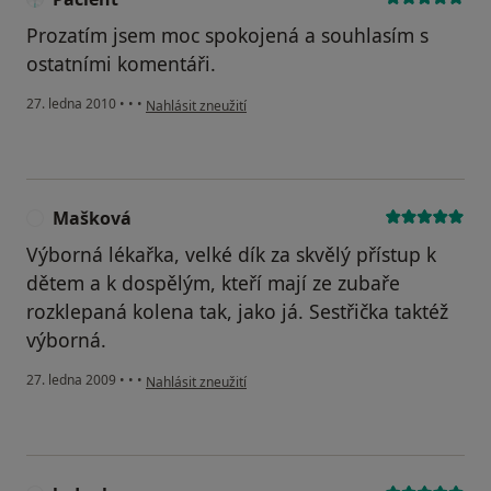
Prozatím jsem moc spokojená a souhlasím s
ostatními komentáři.
podle názoru uživatele Pacient
27. ledna 2010
•
•
•
Nahlásit zneužití
Mašková
M
Výborná lékařka, velké dík za skvělý přístup k
dětem a k dospělým, kteří mají ze zubaře
rozklepaná kolena tak, jako já. Sestřička taktéž
výborná.
podle názoru uživatele Mašková
27. ledna 2009
•
•
•
Nahlásit zneužití