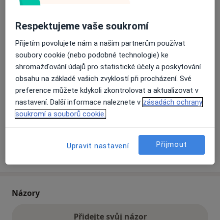
Respektujeme vaše soukromí
Přiblížit mapu
se otevře v nové záložce
Přijetím povolujete nám a našim partnerům používat
soubory cookie (nebo podobné technologie) ke
Dostupnost
Na této adrese online kalendář není aktivní
shromažďování údajů pro statistické účely a poskytování
Co mám v takové situaci udělat?
obsahu na základě vašich zvyklostí při procházení. Své
preference můžete kdykoli zkontrolovat a aktualizovat v
Způsoby platby (soukromé návštěvy)
nastavení. Další informace naleznete v
zásadách ochrany
Na teto adrese lékař přijímá pacienty na pojišťovnu
soukromí a souborů cookie.
Detaily
Přijmout
Upravit nastavení
Více
o adrese
Názory
Přidejte svůj názor