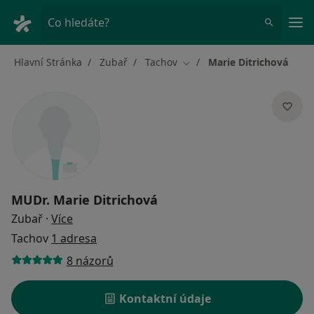
Hla
Co hledáte?
Hlavní Stránka
Zubař
Tachov
Marie Ditrichová
Změna města
MUDr.
Marie Ditrichová
o specializacích
Zubař
·
Více
Tachov
1 adresa
8 názorů
Kontaktní údaje