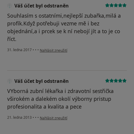
Váš účet byl odstraněn
Souhlasím s ostatními,nejlepší zubařka,milá a
profík.Když potřebuji vezme mě i bez
objednání,a i prcek se k ní nebojí jít a to je co
říct.
podle názoru uživatele Váš účet byl odstraněn
31. ledna 2017
•
•
•
Nahlásit zneužití
Váš účet byl odstraněn
VYborná zubní lékařka i zdravotní sestřička
vširokém a dalekém okolí výborny pristup
profesionalita a kvalita a pece
podle názoru uživatele Váš účet byl odstraněn
21. ledna 2013
•
•
•
Nahlásit zneužití