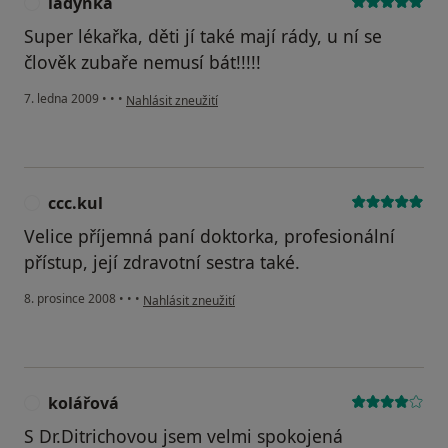
ladynka
L
Super lékařka, děti jí také mají rády, u ní se
člověk zubaře nemusí bát!!!!!
podle názoru uživatele ladynka
7. ledna 2009
•
•
•
Nahlásit zneužití
ccc.kul
C
Velice příjemná paní doktorka, profesionální
přístup, její zdravotní sestra také.
podle názoru uživatele ccc.kul
8. prosince 2008
•
•
•
Nahlásit zneužití
kolářová
K
S Dr.Ditrichovou jsem velmi spokojená