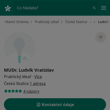
Hla
Co hledáte?
Hlavní Stránka
Praktický Lékař
Česká Skalice
Ludvík 
Změna měst
MUDr.
Ludvík Vratislav
o specializacích
Praktický lékař
·
Více
Česká Skalice
1 adresa
4 názory
Kontaktní údaje