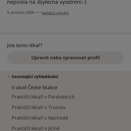
neposila na zbytecna vysetreni:-)
podle názoru uživatele Frantisek Cerny
9. prosince 2008
•
•
•
Nahlásit zneužití
Jste tento lékař?
Upravit nebo spravovat profil
Související vyhledávání
V okolí České Skalice
Praktičtí lékaři v Pardubicích
Praktičtí lékaři v Trutnov
Praktičtí lékaři v Náchodě
Praktičtí lékaři v Jičíně