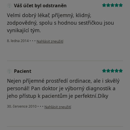
Váš účet byl odstraněn
Velmi dobrý lékař, příjemný, klidný,
zodpovědný, spolu s hodnou sestřičkou jsou
vynikající tým.
podle názoru uživatele Váš účet byl odstraněn
8. ledna 2014
•
•
•
Nahlásit zneužití
Pacient
Nejen příjemné prostředí ordinace, ale i skvělý
personál! Pan doktor je výborný diagnostik a
jeho přístup k pacientům je perfektní.Díky
podle názoru uživatele Pacient
30. července 2010
•
•
•
Nahlásit zneužití