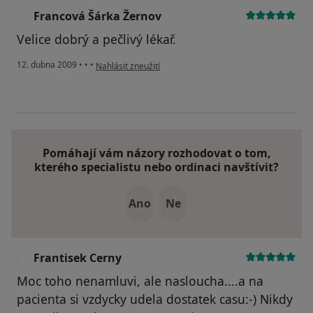
Francová Šárka Žernov
F
Velice dobrý a pečlivý lékař.
podle názoru uživatele Francová Šárka Žernov
12. dubna 2009
•
•
•
Nahlásit zneužití
Pomáhají vám názory rozhodovat o tom,
kterého specialistu nebo ordinaci navštívit?
Ano
Ne
Frantisek Cerny
F
Moc toho nenamluvi, ale nasloucha....a na
pacienta si vzdycky udela dostatek casu:-) Nikdy