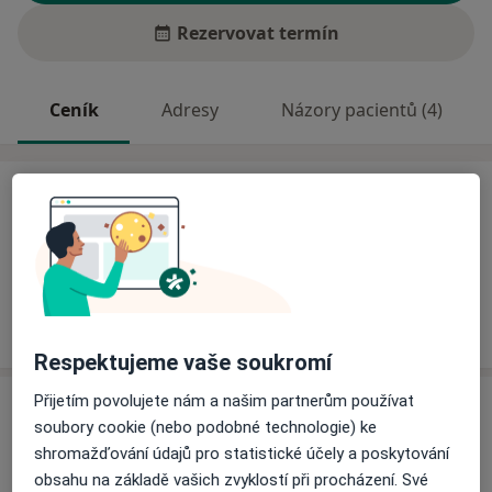
Rezervovat termín
Ceník
Adresy
Názory pacientů (4)
Ceník
Informace o službách a cenách nejsou k dispozici
Tento specialista ještě nepřidával žádné informace o
svých službách.
Respektujeme vaše soukromí
Přijetím povolujete nám a našim partnerům používat
Adresa
soubory cookie (nebo podobné technologie) ke
shromažďování údajů pro statistické účely a poskytování
Sam. ordinace PL pro dospělé
obsahu na základě vašich zvyklostí při procházení. Své
Husovo náměstí 36,
Česká Skalice
55203