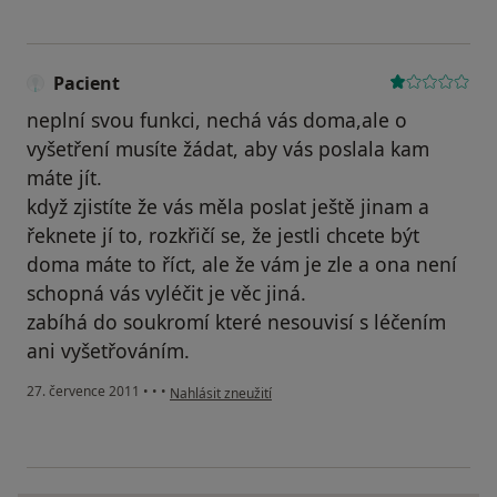
Pacient
neplní svou funkci, nechá vás doma,ale o
vyšetření musíte žádat, aby vás poslala kam
máte jít.
když zjistíte že vás měla poslat ještě jinam a
řeknete jí to, rozkřičí se, že jestli chcete být
doma máte to říct, ale že vám je zle a ona není
schopná vás vyléčit je věc jiná.
zabíhá do soukromí které nesouvisí s léčením
ani vyšetřováním.
podle názoru uživatele Pacient
27. července 2011
•
•
•
Nahlásit zneužití