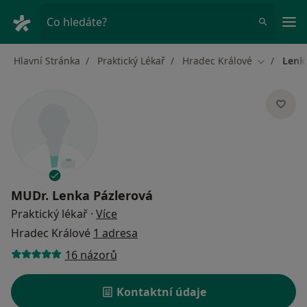
Hla
Co hledáte?
Hlavní Stránka
Praktický Lékař
Hradec Králové
Lenk
Změna mě
MUDr.
Lenka Pázlerová
o specializacích
Praktický lékař
·
Více
Hradec Králové
1 adresa
16 názorů
Kontaktní údaje