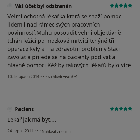
Váš účet byl odstraněn
Velmi ochotná lékařka,která se snaží pomoci
lidem i nad rámec svých pracovních
povinností.Muhu posoudit velmi objektivně
tchán ležící po mozkové mrtvici,tchýně tři
operace kýly a i já zdravotní problémy.Stačí
zavolat a přijede se na pacienty podívat a
hlavně pomoci.Kéž by takových lékařů bylo více.
podle názoru uživatele Váš účet byl odstraněn
10. listopadu 2014
•
•
•
Nahlásit zneužití
Pacient
Lekař jak má byt.....
podle názoru uživatele Pacient
24. srpna 2011
•
•
•
Nahlásit zneužití