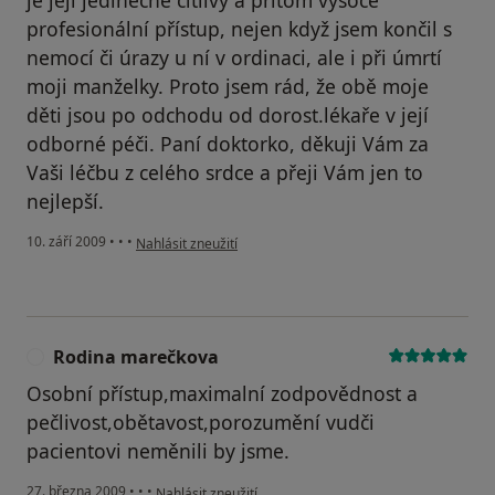
profesionální přístup, nejen když jsem končil s
nemocí či úrazy u ní v ordinaci, ale i při úmrtí
moji manželky. Proto jsem rád, že obě moje
děti jsou po odchodu od dorost.lékaře v její
odborné péči. Paní doktorko, děkuji Vám za
Vaši léčbu z celého srdce a přeji Vám jen to
nejlepší.
podle názoru uživatele Váš účet byl odstraněn
10. září 2009
•
•
•
Nahlásit zneužití
Rodina marečkova
R
Osobní přístup,maximalní zodpovědnost a
pečlivost,obětavost,porozumění vudči
pacientovi neměnili by jsme.
podle názoru uživatele Rodina marečkova
27. března 2009
•
•
•
Nahlásit zneužití