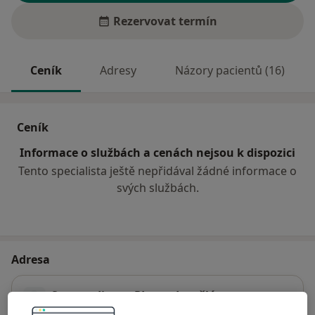
Rezervovat termín
Ceník
Adresy
Názory pacientů (16)
Ceník
Informace o službách a cenách nejsou k dispozici
Tento specialista ještě nepřidával žádné informace o
svých službách.
Adresa
Sam. ordinace PL pro dospělé
Pražská 221,
Hradec Králové
50004