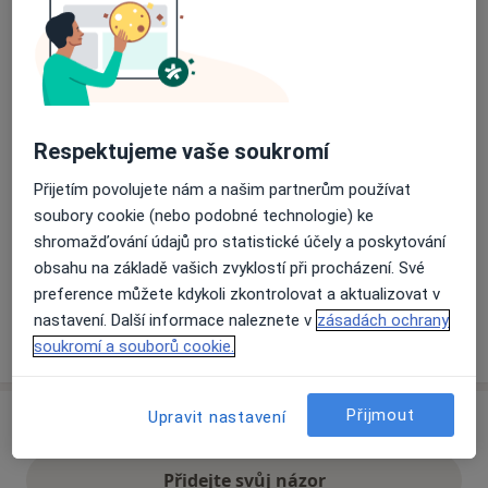
Přiblížit mapu
se otevře v nové záložce
Dostupnost
Na této adrese online kalendář není aktivní
Respektujeme vaše soukromí
Co mám v takové situaci udělat?
Přijetím povolujete nám a našim partnerům používat
soubory cookie (nebo podobné technologie) ke
Způsoby platby (soukromé návštěvy)
shromažďování údajů pro statistické účely a poskytování
Na teto adrese lékař přijímá pacienty na pojišťovnu
obsahu na základě vašich zvyklostí při procházení. Své
Detaily
preference můžete kdykoli zkontrolovat a aktualizovat v
nastavení. Další informace naleznete v
zásadách ochrany
Více
o adrese
soukromí a souborů cookie.
Přijmout
Upravit nastavení
Názory
Přidejte svůj názor