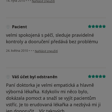
14. října 2010
•
•
•
Nahlásit zneužití
Pacient
velmi spokojená s péčí, sleduje pravidelné
kontroly a dooručení předává bez problému
podle názoru uživatele Pacient
24. května 2010
•
•
•
Nahlásit zneužití
Váš účet byl odstraněn
Paní doktorka je velmi empatická a hlavně
výborná lékařka. Kdykoliv mi něco bylo,
dokázala pomoct a snaží se vyjít pacientům
vstříc. Je to erudovaná lékařka a nezbývá mi ji
jen doporučit... Víc takových...