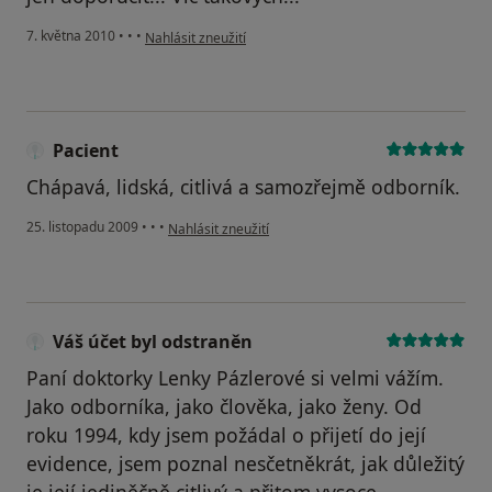
podle názoru uživatele Váš účet byl odstraněn
7. května 2010
•
•
•
Nahlásit zneužití
Pacient
Chápavá, lidská, citlivá a samozřejmě odborník.
podle názoru uživatele Pacient
25. listopadu 2009
•
•
•
Nahlásit zneužití
Váš účet byl odstraněn
Paní doktorky Lenky Pázlerové si velmi vážím.
Jako odborníka, jako člověka, jako ženy. Od
roku 1994, kdy jsem požádal o přijetí do její
evidence, jsem poznal nesčetněkrát, jak důležitý
je její jediněčně citlivý a přitom vysoce