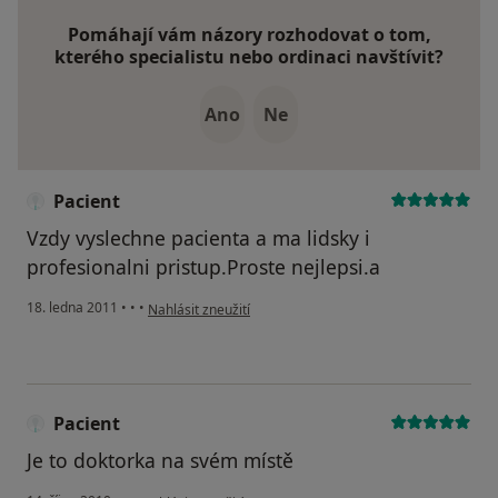
Pomáhají vám názory rozhodovat o tom,
kterého specialistu nebo ordinaci navštívit?
Ano
Ne
Pacient
Vzdy vyslechne pacienta a ma lidsky i
profesionalni pristup.Proste nejlepsi.a
podle názoru uživatele Pacient
18. ledna 2011
•
•
•
Nahlásit zneužití
Pacient
Je to doktorka na svém místě
podle názoru uživatele Pacient