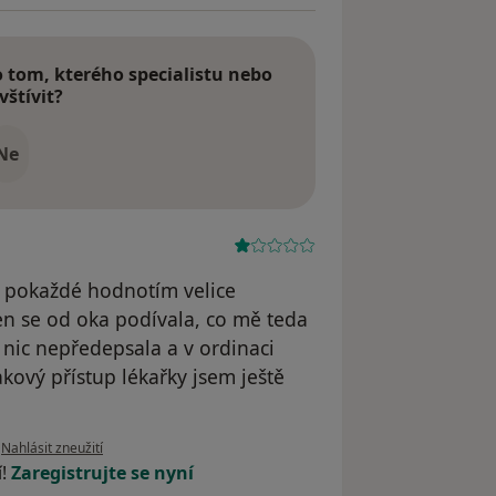
tom, kterého specialistu nebo
vštívit?
Ne
a pokaždé hodnotím velice
en se od oka podívala, co mě teda
i nic nepředepsala a v ordinaci
kový přístup lékařky jsem ještě
podle názoru uživatele Jana Hečková
•
Nahlásit zneužití
í!
Zaregistrujte se nyní