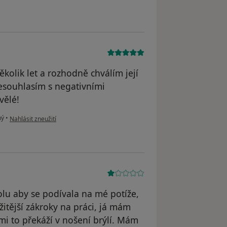
ěkolik let a rozhodně chválím její
nesouhlasím s negativními
vělé!
podle názoru uživatele J.K
ný
•
Nahlásit zneužití
olu aby se podívala na mé potíže,
žitější zákroky na práci, já mám
 mi to překáží v nošení brýlí. Mám