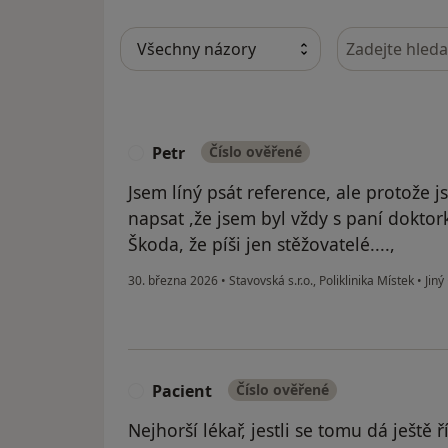
Hledejte v ná
Petr
Číslo ověřené
P
Jsem líný psát reference, ale protože js
napsat ,že jsem byl vždy s paní doktor
Škoda, že píši jen stěžovatelé....,
30. března 2026
•
Stavovská s.r.o., Poliklinika Místek
•
Jiný
Pacient
Číslo ověřené
P
Nejhorší lékař, jestli se tomu dá ještě ř