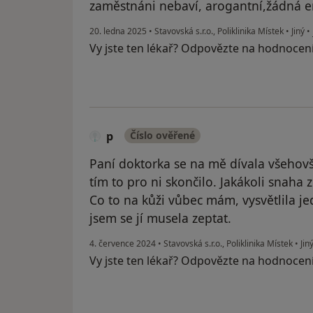
zaměstnáni nebaví, arogantní,žádná e
20. ledna 2025
•
Stavovská s.r.o., Poliklinika Místek
•
Jiný
•
Vy jste ten lékař? Odpovězte na hodnocen
p
Číslo ověřené
Paní doktorka se na mě dívala všehovš
tím to pro ni skončilo. Jakákoli snaha z 
Co to na kůži vůbec mám, vysvětlila j
jsem se jí musela zeptat.
4. července 2024
•
Stavovská s.r.o., Poliklinika Místek
•
Jin
Vy jste ten lékař? Odpovězte na hodnocen