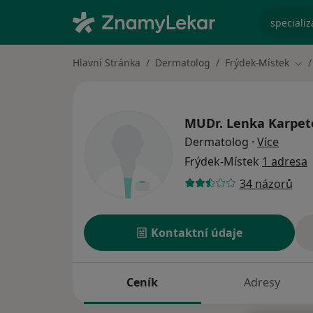
specializ
Hlavní Stránka
Dermatolog
Frýdek-Místek
Změ
MUDr.
Lenka Karpet
o spec
Dermatolog
·
Více
Frýdek-Místek
1 adresa
34 názorů
Kontaktní údaje
Ceník
Adresy