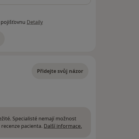
 pojišťovnu
Detaily
adrese
Přidejte svůj názor
žité. Specialisté nemají možnost
Další informace o názor
 recenze pacienta.
Další informace.