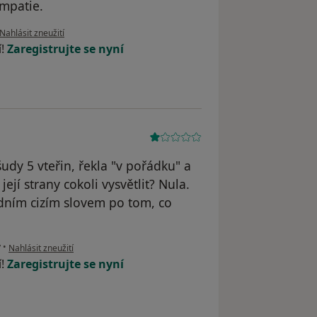
mpatie.
podle názoru uživatele Pacient
Nahlásit zneužití
í!
Zaregistrujte se nyní
udy 5 vteřin, řekla "v pořádku" a
její strany cokoli vysvětlit? Nula.
edním cizím slovem po tom, co
podle názoru uživatele p
ý
•
Nahlásit zneužití
í!
Zaregistrujte se nyní