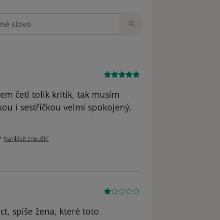
zorech
em četl tolik kritik, tak musím
kou i sestřičkou velmi spokojený,
podle názoru uživatele Petr
•
Nahlásit zneužití
íct, spíše žena, které toto