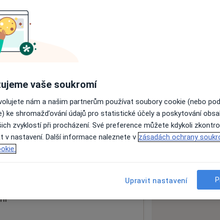
ách nejsou k dispozici
ádné informace o svých službách.
ujeme vaše soukromí
ovolujete nám a našim partnerům používat soubory cookie (nebo po
e) ke shromažďování údajů pro statistické účely a poskytování obs
ich zvyklostí při procházení. Své preference můžete kdykoli zkontro
k
t v nastavení. Další informace naleznete v
zásadách ochrany soukr
okie.
 mapu
 otevře v nové záložce
P
Upravit nastavení
ní