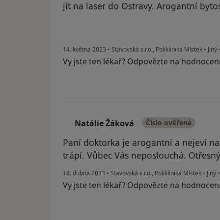
jít na laser do Ostravy. Arogantní byto
14. května 2023
•
Stavovská s.r.o., Poliklinika Místek
•
Jiný
Vy jste ten lékař? Odpovězte na hodnocen
Natálie Žáková
Číslo ověřené
N
Paní doktorka je arogantní a nejeví n
trápí. Vůbec Vás neposlouchá. Otřesný
18. dubna 2023
•
Stavovská s.r.o., Poliklinika Místek
•
Jiný
Vy jste ten lékař? Odpovězte na hodnocen