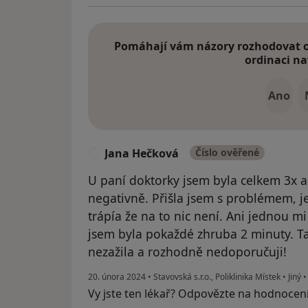
Pomáhají vám názory rozhodovat o 
ordinaci na
Ano
Jana Hečková
Číslo ověřené
J
U paní doktorky jsem byla celkem 3x 
negativně. Přišla jsem s problémem, j
trápía že na to nic není. Ani jednou m
jsem byla pokaždé zhruba 2 minuty. Ta
nezažila a rozhodně nedoporučuji!
20. února 2024
•
Stavovská s.r.o., Poliklinika Místek
•
Jiný
Vy jste ten lékař? Odpovězte na hodnocen