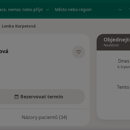
ace, nemoc nebo příjmení
Město nebo region
Lenka Karpetová
na města
Objednejt
Neaktivní
ová
ializacích
Dnes
6 Srpen
Tento 
Rezervovat termín
Názory pacientů (34)