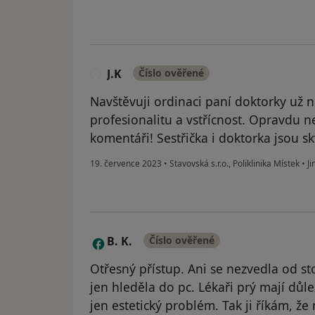
J.K
Číslo ověřené
J
Navštěvuji ordinaci paní doktorky už n
profesionalitu a vstřícnost. Opravdu 
komentáři! Sestřička i doktorka jsou sk
19. července 2023
•
Stavovská s.r.o., Poliklinika Místek
•
Ji
B. K.
Číslo ověřené
B
Otřesný přístup. Ani se nezvedla od st
jen hleděla do pc. Lékaři prý mají důle
jen estetický problém. Tak ji říkám, že