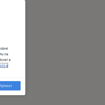
dobné
ahu na
lovat a
omí a
řijmout