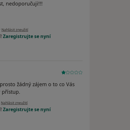
st, nedoporučuji!!!
podle názoru uživatele B. K.
•
Nahlásit zneužití
í!
Zaregistrujte se nyní
aprosto žádný zájem o to co Vás
 přístup.
podle názoru uživatele Natálie Žáková
•
Nahlásit zneužití
í!
Zaregistrujte se nyní