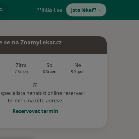
Přihlásit se
Jste lékař?
e se na ZnamyLekar.cz
Zítra
So
Ne
Po
Út
7 Srpen
8 Srpen
9 Srpen
10 Srpen
11 Srp
specialista nenabízí online rezervaci
termínu na této adrese.
Rezervovat termín